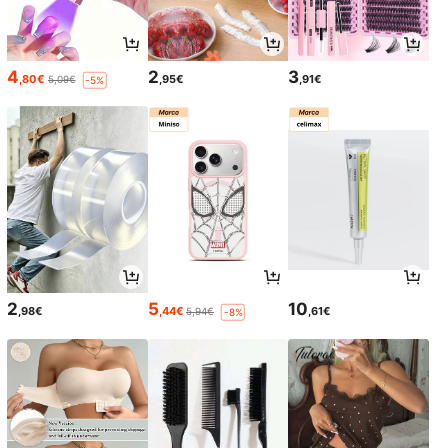
4
2
3
,80€
,95€
,91€
5,09€
-5%
2
5
10
,98€
,44€
,61€
5,94€
-8%