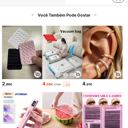
Você Também Pode Gostar
2
4
4
,96€
,06€
,61€
4,16€
-2%