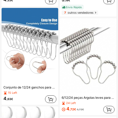
,53€
,18€
Envio Rápido
7
outros vendedores
Conjunto de 12/24 ganchos para cortina de chuveiro reforçados, com revestimento antiferrugem e roldanas de rolamento de esferas, feitos de ferro fundido.
15 Left
6/12/24 peças Argolas leves para cortina de banho, argolas para cortina de banho em forma de abóbora, argolas de rolo de metal à prova de ferrugem, metal com 5 pérolas, rolo com rolamento de esfera suave, superfície polida sem fricção para decoração de casa de banho moderna, suspensão de varão de cortina de banho sem gancho, cortina de aço inoxidável preto e prata/dourado, ganchos para cortina de banho, argolas de metal para cortina de banho douradas
4
,63€
24 Left
4
,72€
4,73€