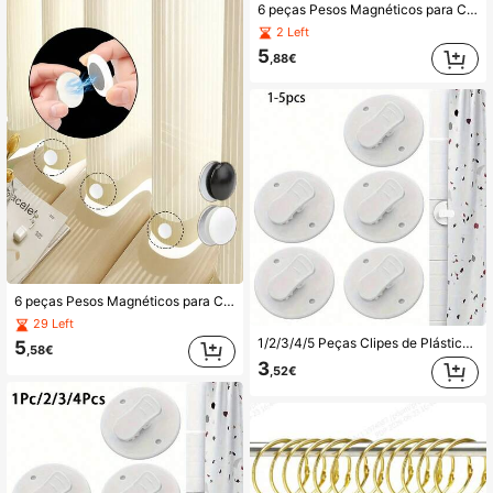
6 peças Pesos Magnéticos para Cortina de Banho - Resistentes, Revestidos em Silicone para Toalhas de Mesa e Cortinas, Decoração de Presente de Natal/Halloween
2 Left
5
,88€
6 peças Pesos Magnéticos para Cortina de Banho - Resistentes, Revestidos em Silicone para Toalhas de Mesa e Cortinas, Decoração de Presente de Natal/Halloween
29 Left
1/2/3/4/5 Peças Clipes de Plástico para Cortina de Duche, Protetor à Prova de Vento e Respingos para Casa de Banho, Fixador de Cortina Estilo Doméstico com Ventosas Pesadas, Tecido de Cortina de Duche, Clipes de Peso para Cortina, Clipe Lateral Fixo com Fivela para Casa, Férias, Presente de Verão, Casa de Banho
5
,58€
3
,52€