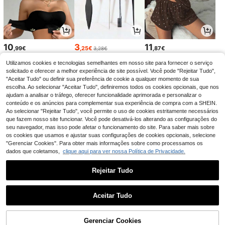
10
3
11
,99€
,25€
,87€
3,28€
Utilizamos cookies e tecnologias semelhantes em nosso site para fornecer o serviço
solicitado e oferecer a melhor experiência de site possível. Você pode "Rejeitar Tudo",
"Aceitar Tudo" ou definir sua preferência de cookie a qualquer momento de sua
escolha. Ao selecionar "Aceitar Tudo", definiremos todos os cookies opcionais, que nos
ajudam a analisar o tráfego, oferecer funcionalidade aprimorada e personalizar o
conteúdo e os anúncios para complementar sua experiência de compra com a SHEIN.
Ao selecionar "Rejeitar Tudo", você permite o uso de cookies estritamente necessários
que fazem nosso site funcionar. Você pode desativá-los alterando as configurações do
seu navegador, mas isso pode afetar o funcionamento do site. Para saber mais sobre
os cookies que usamos e ajustar suas configurações de cookies opcionais, selecione
"Gerenciar Cookies". Para obter mais informações sobre como processamos os
dados que coletamos,
clique aqui para ver nossa Política de Privacidade.
5
3
6
,05€
,55€
,27€
6,32€
Rejeitar Tudo
1
0
Aceitar Tudo
Gerenciar Cookies
volte ao topo