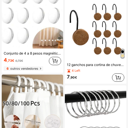
Conjunto de 4 a 8 pesos magnéticos para cortinas, revestidos de silicone resistente à ferrugem - ideais para cortinas externas, toalhas de mesa e bandeiras.
4
,73€
4,75€
12 ganchos para cortina de chuveiro de madeira maciça dourada + aço inoxidável, à prova d'água, à prova de ferrugem, antiderrapantes, adequados para banheiro, quarto, acessórios de cozinha, não caem facilmente, decoração de banheiro para casa, decoração de outono, acessórios para banheiro
6
outros vendedores
4 Left
7
,90€