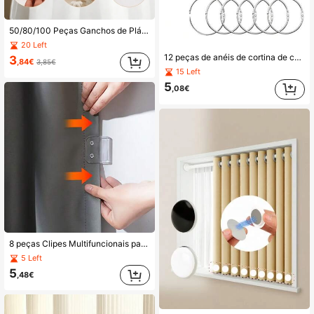
50/80/100 Peças Ganchos de Plástico em Forma de C, Ganchos de Cortina para Decoração de Casa, Ganchos de Cortina de Casa de Banho, Acessórios de Cortina de Chuveiro
20 Left
12 peças de anéis de cortina de chuveiro em metal prateado, acessórios domésticos versáteis adequados para cortinas & cortinas de chuveiro
3
,84€
3,85€
15 Left
5
,08€
8 peças Clipes Multifuncionais para Cortinas - Material Plástico Transparente, Sem Necessidade de Energia - Perfeito para Uso na Casa de Banho e Cozinha
5 Left
5
,48€