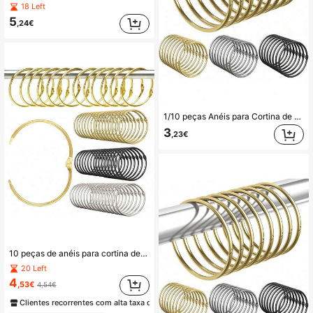
18 Left
5
,24€
1/10 peças Anéis para Cortina de Banho, Ganchos para Cortina de Banho à Prova de Ferrugem, Anéis e Ganchos Decorativos Redondos para Cortina de Banho, Anéis de Metal para Cortina de Banho, Diâmetro Interno de 2 Polegadas (Aprox. 5 cm), (Dourado, Prateado, Preto)
3
,23€
10 peças de anéis para cortina de banho à prova de ferrugem, ganchos decorativos redondos para cortina de banho, anéis de metal para cortina de banho, design de folha, diâmetro interior de 2 polegadas (aprox. 5 cm), (dourado, prateado, preto)
20 Left
4
,53€
4,54€
Clientes recorrentes com alta taxa de retorno