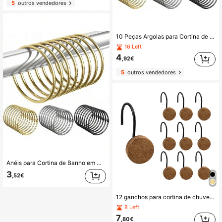
5
outros vendedores
10 Peças Argolas para Cortina de Duche, Ganchos para Cortina de Duche de Casa de Banho à Prova de Ferrugem, Argolas e Ganchos Decorativos Redondos para Cortina de Duche, Argolas Metálicas para Cortina de Duche, Argola de Folha Solta com Diâmetro Interno de 2 Polegadas (Aprox. 5 Cm), (Dourado, Prateado, Preto)
16 Left
4
,92€
5
outros vendedores
Anéis para Cortina de Banho em Metal Resistente à Ferrugem, Anéis Decorativos Redondos para Cortina de Banho, Anel Aberto com Diâmetro Interno de 2 Polegadas (Aprox. 5 cm), Dourado/Prateado/Preto
3
,52€
12 ganchos para cortina de chuveiro de metal, madeira maciça preta e aço inoxidável, resistentes, à prova d'água e ferrugem, e decorativos, adequados para banheiro, quarto, utensílios de cozinha, não caem facilmente. Decoração de banheiro para casa, decoração de outono, acessórios para banheiro, volta às aulas.
8 Left
7
,80€