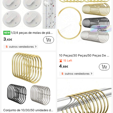
1/2/4 peças de molas de plástico para cortina de banho, calha de cortina à prova de vento e salpicos para casa de banho, molas de fixação de cortina com ventosa pesada estilo casa, tecido de cortina de banho, molas de peso para cortina
NEW
3
,43€
5
outros vendedores
10 Peças/30 Peças/50 Peças De Argola De Cortina De Chuveiro Em Aço Inoxidável, Gancho De Cortina Decorativo Redondo, Argola De Cortina De Casa De Banho Em Metal, Diâmetro Interno Cerca De 5cm, (Dourado, Prateado, Preto)
15 Left
4
,88€
5
outros vendedores
Conjunto de 10/30/50 unidades de ganchos e argolas ovais decorativos à prova de ferrugem para cortina de chuveiro, argolas de metal para cortina de banheiro, argolas giratórias, preto/dourado/prateado