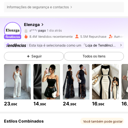
Informações de segurança e contactos
3M Seguidores
4,77
Elenzga
a***r
pago
1 dia atrás
g***7
seguiu
10 minutos atrás
8.4M Vendidos recentemente
5.5M Repurchase
Aumento 
3M Seguidores
4,77
Esta loja é selecionada como um
「Loja de Tendências」
Seguir
Todos os itens
3M Seguidores
4,77
3M Seguidores
4,77
3M Seguidores
4,77
23
14
24
16
16
,69€
,99€
,99€
,99€
3M Seguidores
4,77
Estilos Combinados
Você também pode gostar