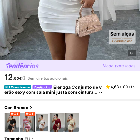
1/8
12
,86€
Sem direitos adicionais
Elenzga Conjunto de v
4,63
(
100+
)
EU Warehouse
erão sexy com saia mini justa com cintura
franzida e top cropped tomara que caia.
Cor: Branco
Tamanho
EU