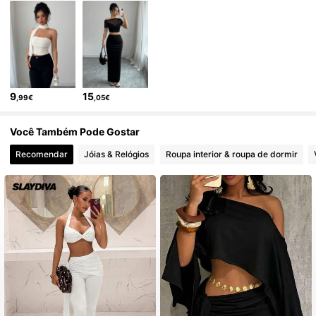
3M Seguidores
4,77
3M Seguidores
4,77
9
15
,99€
,05€
3M Seguidores
4,77
Você Também Pode Gostar
Recomendar
Jóias & Relógios
Roupa interior & roupa de dormir
3M Seguidores
4,77
3M Seguidores
4,77