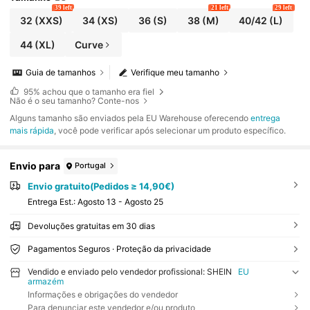
39 left
21 left
29 left
32
(XXS)
34
(XS)
36
(S)
38
(M)
40/42
(L)
44
(XL)
Curve
Guia de tamanhos
Verifique meu tamanho
95%
achou que o tamanho era fiel
Não é o seu tamanho? Conte-nos
Alguns tamanho são enviados pela EU Warehouse oferecendo
entrega
mais rápida
, você pode verificar após selecionar um produto específico.
Envio para
Portugal
Envio gratuito(Pedidos ≥ 14,90€)
Entrega Est.:
Agosto 13 - Agosto 25
Devoluções gratuitas em 30 dias
Pagamentos Seguros · Proteção da privacidade
Vendido e enviado pelo vendedor profissional: SHEIN
EU
armazém
Informações e obrigações do vendedor
Para denunciar este vendedor e/ou produto