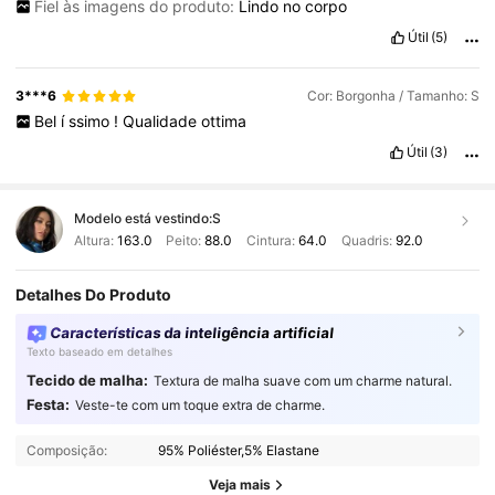
Fiel às imagens do produto:
Lindo
no
corpo
Útil
(5)
3***6
Cor: Borgonha / Tamanho: S
Bel
í
ssimo
!
Qualidade
ottima
Útil
(3)
Modelo está vestindo:
S
Altura:
163.0
Peito:
88.0
Cintura:
64.0
Quadris:
92.0
Detalhes Do Produto
Características da inteligência artificial
Texto baseado em detalhes
Tecido de malha:
Textura de malha suave com um charme natural.
Festa:
Veste-te com um toque extra de charme.
Composição:
95% Poliéster,5% Elastane
Veja mais