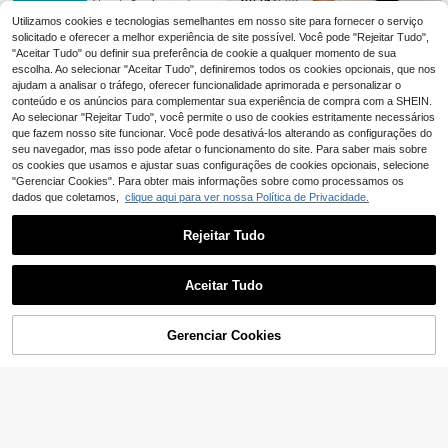
Aloruh Conjunto de du
EU Warehouse
de leopardo marrom, conjunto de du
as peças para mulher com top de g
#2 Mais Vendido
em Puro Mulheres Coordenadas
Utilizamos cookies e tecnologias semelhantes em nosso site para fornecer o serviço
as peças com estampa de chita, no
ola assimétrica semitransparente d
18
vo estilo casual de férias, férias de f
solicitado e oferecer a melhor experiência de site possível. Você pode "Rejeitar Tudo",
,49€
e cor lisa e saia comprida, adequad
aroeste, férias de primavera, Pásco
"Aceitar Tudo" ou definir sua preferência de cookie a qualquer momento de sua
o para férias na praia
a, festival de música, elegante, boê
escolha. Ao selecionar "Aceitar Tudo", definiremos todos os cookies opcionais, que nos
mio, tropical, gola halter, malha, gol
ajudam a analisar o tráfego, oferecer funcionalidade aprimorada e personalizar o
a assimétrica, mangas largas, blusa
conteúdo e os anúncios para complementar sua experiência de compra com a SHEIN.
e shorts, para outono e inverno
Ao selecionar "Rejeitar Tudo", você permite o uso de cookies estritamente necessários
que fazem nosso site funcionar. Você pode desativá-los alterando as configurações do
seu navegador, mas isso pode afetar o funcionamento do site. Para saber mais sobre
os cookies que usamos e ajustar suas configurações de cookies opcionais, selecione
"Gerenciar Cookies". Para obter mais informações sobre como processamos os
dados que coletamos,
clique aqui para ver nossa Política de Privacidade.
Rejeitar Tudo
SHEIN PETITE
Aceitar Tudo
SHEIN PETITE Conjun
EU Warehouse
22
to de 2 peças para mulher, camisola
,76€
de chiffon branco sujo com decote
ADICIONAR AO
Gerenciar Cookies
halter e franzido & saia evasê de ca
COMPRE AGORA
9
CARRINHO
mada dupla com bainha com folhos,
elegante, sexy e chique, para festa
#Apelo puro
noturna de verão, para mulheres pe
tite
Soleia Conjunto femin
EU Warehouse
15
ino de 2 peças: top com bainha assi
,49€
métrica e minissaia, ideal para féria
s casuais.