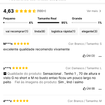
4,63
(100+)
Ver mais
Pequeno
Tamanho Real
Grande
4%
95%
1%
vai recomprar
(1)
linda
(8)
logística rápida
(1)
elegante
(3)
M***n
Cor: Branco / Tamanho: S
excelente
qualidade
recomendo
vivamente
Útil
(3)
y***t
Cor: Damasco / Tamanho: L
Qualidade do produto:
Sensacional
.
Tenho
1
,
70
de
altura
e
visto
G
no
short
e
M
no
busto
entao
ficou
um
pouco
largo
no
peito
Fiel às imagens do produto:
Sim
,
lind
í
ssimo
Útil
(8)
d***z
Cor: Branco / Tamanho: M