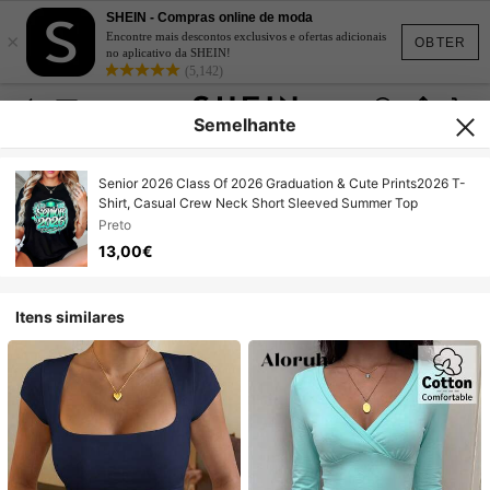
SHEIN - Compras online de moda
×
Encontre mais descontos exclusivos e ofertas adicionais
OBTER
no aplicativo da SHEIN!
(5,142)
Semelhante
Senior 2026 Class Of 2026 Graduation & Cute Prints2026 T-
Shirt, Casual Crew Neck Short Sleeved Summer Top
Preto
13,00€
Itens similares