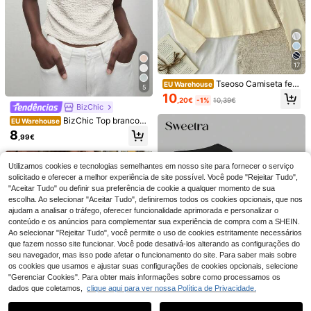
17
Tseoso Camiseta fem
EU Warehouse
5
inina New Apricot 95% algodão co
10
,20€
-1%
10,39€
m meio zíper, versátil para todas as
BizChic
13
4
estações.
BizChic Top branco f
EU Warehouse
INAWLY Solva Camis
Franclia Blusa feminin
EU Warehouse
EU Warehouse
eminino de primavera com mangas
8
eta feminina casual de cor sólida, m
a sem mangas, abotoamento simple
,99€
8
9
nos ombros, gola redonda, design fr
,99€
,40€
inimalista, com decote em V e mang
s, cintura justa, bolso falso, versátil
anzido, t-shirt em tecido texturizad
a curta.
para uso diário
o com efeito bolha e rugas, elegant
Utilizamos cookies e tecnologias semelhantes em nosso site para fornecer o serviço
e, minimalista, casual, para desloca
solicitado e oferecer a melhor experiência de site possível. Você pode "Rejeitar Tudo",
ções, encontros, uso diário, férias,
Dia da Independência, época de for
"Aceitar Tudo" ou definir sua preferência de cookie a qualquer momento de sua
matura, festival de música, efeito e
escolha. Ao selecionar "Aceitar Tudo", definiremos todos os cookies opcionais, que nos
magrecedor, elegante, versátil, de a
ajudam a analisar o tráfego, oferecer funcionalidade aprimorada e personalizar o
lta gama, verão, social, festa de féri
conteúdo e os anúncios para complementar sua experiência de compra com a SHEIN.
as, saída, praia, escritório, vintage f
Ao selecionar "Rejeitar Tudo", você permite o uso de cookies estritamente necessários
rancês, fresco
que fazem nosso site funcionar. Você pode desativá-los alterando as configurações do
seu navegador, mas isso pode afetar o funcionamento do site. Para saber mais sobre
os cookies que usamos e ajustar suas configurações de cookies opcionais, selecione
"Gerenciar Cookies". Para obter mais informações sobre como processamos os
dados que coletamos,
clique aqui para ver nossa Política de Privacidade.
Mostrar artigos semelhantes em stock
Veja tudo
21