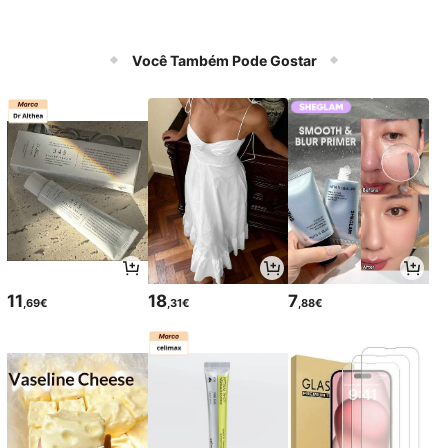
Você Também Pode Gostar
11
18
7
,69€
,31€
,88€