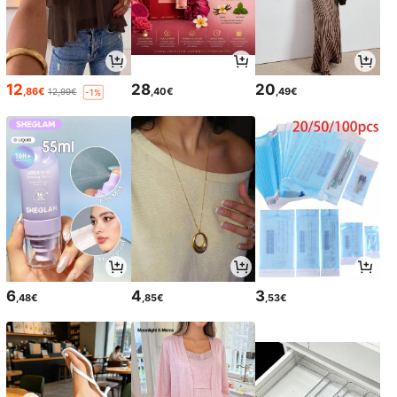
12
28
20
,86€
,40€
,49€
12,99€
-1%
6
4
3
,48€
,85€
,53€