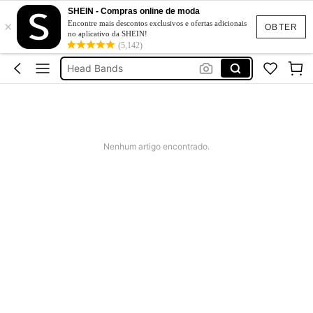
Led Strip Lights
SHEIN - Compras online de moda
×
Windspiel
Encontre mais descontos exclusivos e ofertas adicionais
OBTER
no aplicativo da SHEIN!
Neon Lights
(5,142)
Head Bands
Ornamente Pentru Candy Bar
Led Strip Lights
Windspiel
Nenhum artigo encontrado.