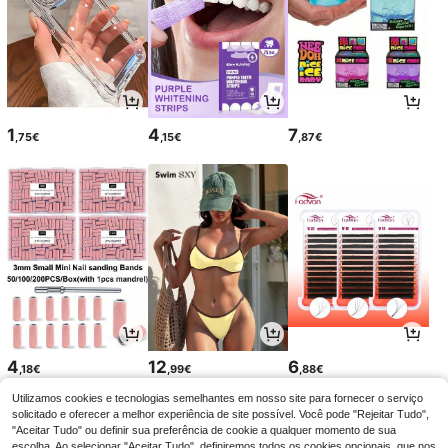
1
4
7
,75€
,15€
,87€
4
12
6
,18€
,99€
,88€
Utilizamos cookies e tecnologias semelhantes em nosso site para fornecer o serviço
solicitado e oferecer a melhor experiência de site possível. Você pode "Rejeitar Tudo",
"Aceitar Tudo" ou definir sua preferência de cookie a qualquer momento de sua
escolha. Ao selecionar "Aceitar Tudo", definiremos todos os cookies opcionais, que nos