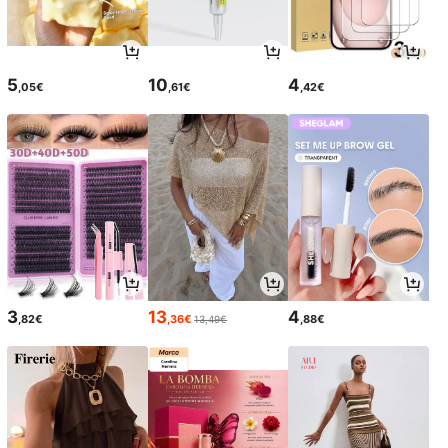
5
10
4
,05€
,61€
,42€
3
13
4
,82€
,36€
,88€
13,49€