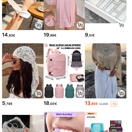
14
19
9
,83€
,99€
,51€
5
18
13
,78€
,00€
,85€
13,99€
-1%