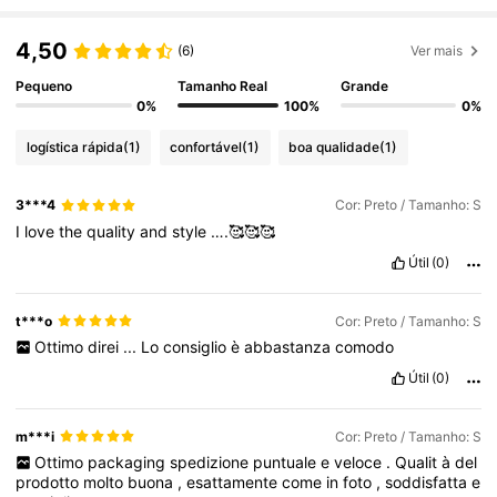
4,50
(6)
Ver mais
Pequeno
Tamanho Real
Grande
0%
100%
0%
logística rápida
(1)
confortável
(1)
boa qualidade
(1)
3***4
Cor: Preto / Tamanho: S
I
love
the
quality
and
style
….🥰🥰🥰
Útil
(0)
t***o
Cor: Preto / Tamanho: S
Ottimo
direi
...
Lo
consiglio
è
abbastanza
comodo
Útil
(0)
m***i
Cor: Preto / Tamanho: S
Ottimo
packaging
spedizione
puntuale
e
veloce
.
Qualit
à
del
prodotto
molto
buona
,
esattamente
come
in
foto
,
soddisfatta
e