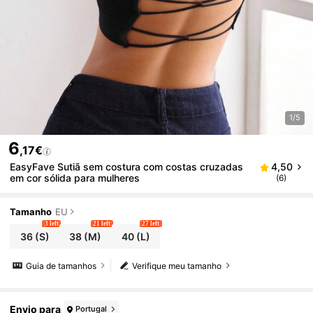
1/5
6
,17€
EasyFave Sutiã sem costura com costas cruzadas
4,50
em cor sólida para mulheres
(6)
Tamanho
EU
3 left
21 left
27 left
36
(S)
38
(M)
40
(L)
Guia de tamanhos
Verifique meu tamanho
Envio para
Portugal