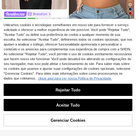
Bralution
5
Bralution Sutiã d
EU Warehouse
NEW
e lingerie sem aro com costura de r
Utilizamos cookies e tecnologias semelhantes em nosso site para fornecer o serviço
8
SHEIN Sutiã sem aros
EU Warehouse
,99€
enda sexy e romântico para busto p
com fecho frontal para mulher, 1 pe
solicitado e oferecer a melhor experiência de site possível. Você pode "Rejeitar Tudo",
7
equeno
,49€
ça
"Aceitar Tudo" ou definir sua preferência de cookie a qualquer momento de sua
escolha. Ao selecionar "Aceitar Tudo", definiremos todos os cookies opcionais, que nos
ajudam a analisar o tráfego, oferecer funcionalidade aprimorada e personalizar o
conteúdo e os anúncios para complementar sua experiência de compra com a SHEIN.
Ao selecionar "Rejeitar Tudo", você permite o uso de cookies estritamente necessários
que fazem nosso site funcionar. Você pode desativá-los alterando as configurações do
seu navegador, mas isso pode afetar o funcionamento do site. Para saber mais sobre
os cookies que usamos e ajustar suas configurações de cookies opcionais, selecione
"Gerenciar Cookies". Para obter mais informações sobre como processamos os
dados que coletamos,
clique aqui para ver nossa Política de Privacidade.
Rejeitar Tudo
Aceitar Tudo
Gerenciar Cookies
ADICIONAR AO CARRINHO
SHEIN Sutiã esportivo sem costura
e sem costas para mulheres
7
Bellabeso
,64€