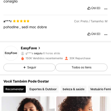
consiglio
Útil
(0)
a***r
Cor: Preto / Tamanho: M
pohodlne
,
sedi
moc
dobre
Útil
(0)
64K Seguidores
4,87
EasyFave
g***a
seguiu
6 horas atrás
64K Seguidores
4,87
150K Vendidos recentemente
30K Repurchase
64K Seguidores
4,87
Seguir
Todos os itens
64K Seguidores
4,87
Você Também Pode Gostar
Recomendar
Esportes & Outdoor
beleza & saúde
Vestuário Femi
64K Seguidores
4,87
64K Seguidores
4,87