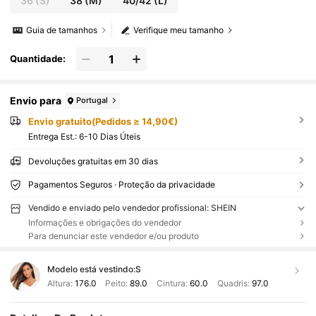
36
(S)
38
(M)
40/42
(L)
Guia de tamanhos
Verifique meu tamanho
Quantidade:
Envio para
Portugal
Envio gratuito(Pedidos ≥ 14,90€)
Entrega Est.:
6-10 Dias Úteis
Devoluções gratuitas em 30 dias
Pagamentos Seguros · Proteção da privacidade
Vendido e enviado pelo vendedor profissional: SHEIN
Informações e obrigações do vendedor
Para denunciar este vendedor e/ou produto
Modelo está vestindo:
S
Altura:
176.0
Peito:
89.0
Cintura:
60.0
Quadris:
97.0