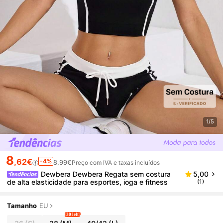
1/5
8
,62€
-4%
8,99€
Preço com IVA e taxas incluídos
Dewbera Dewbera Regata sem costura
5,00
de alta elasticidade para esportes, ioga e fitness
(1)
Tamanho
EU
30 left