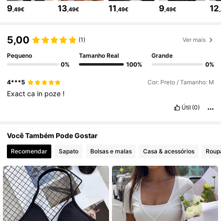
9
13
11
9
12
,49€
,49€
,49€
,49€
211K Seguidores
4,79
5,00
(1)
Ver mais
211K Seguidores
4,79
Pequeno
Tamanho Real
Grande
0%
100%
0%
4***5
Cor: Preto / Tamanho: M
211K Seguidores
4,79
Exact
ca
in
poze
!
Útil
(0)
211K Seguidores
4,79
Você Também Pode Gostar
Recomendar
Sapato
Bolsas e malas
Casa & acessórios
Roupa
211K Seguidores
4,79
211K Seguidores
4,79