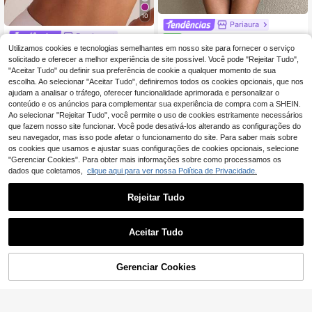
10
Pariaura
Dewbera
Pariaura Top de alças para mu
NEW
13
lher sexy com costas abertas, sutiã
Utilizamos cookies e tecnologias semelhantes em nosso site para fornecer o serviço
Dewbera Dewbera Re
EU Warehouse
,99€
acolchoado integrado, anti-choque
7
gata esportiva cropped com recorte
solicitado e oferecer a melhor experiência de site possível. Você pode "Rejeitar Tudo",
,78€
e alças ajustáveis
nas costas
"Aceitar Tudo" ou definir sua preferência de cookie a qualquer momento de sua
escolha. Ao selecionar "Aceitar Tudo", definiremos todos os cookies opcionais, que nos
ajudam a analisar o tráfego, oferecer funcionalidade aprimorada e personalizar o
conteúdo e os anúncios para complementar sua experiência de compra com a SHEIN.
Ao selecionar "Rejeitar Tudo", você permite o uso de cookies estritamente necessários
que fazem nosso site funcionar. Você pode desativá-los alterando as configurações do
seu navegador, mas isso pode afetar o funcionamento do site. Para saber mais sobre
os cookies que usamos e ajustar suas configurações de cookies opcionais, selecione
"Gerenciar Cookies". Para obter mais informações sobre como processamos os
dados que coletamos,
clique aqui para ver nossa Política de Privacidade.
Rejeitar Tudo
Aceitar Tudo
8
Gerenciar Cookies
ADICIONAR AO CARRINHO
#Elegância no Ciclismo
SOLEA COVE
Slayform Slayform Su
EU Warehouse
11
tiã esportivo com patchwork de mal
Solea Cove Top de desporto sem c
,34€