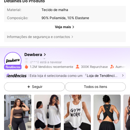
Detalhes Do Produto
Material:
Tecido de malha
Composição:
90% Poliamida, 10% Elastane
Veja mais
Informações de segurança e contactos
211K Seguidores
4,79
Dewbera
d***8
está a navegar
211K Seguidores
4,79
1.2M Vendidos recentemente
300K Repurchase
Aumento 
Esta loja é selecionada como um
「Loja de Tendências」
211K Seguidores
4,79
Seguir
Todos os itens
211K Seguidores
4,79
211K Seguidores
4,79