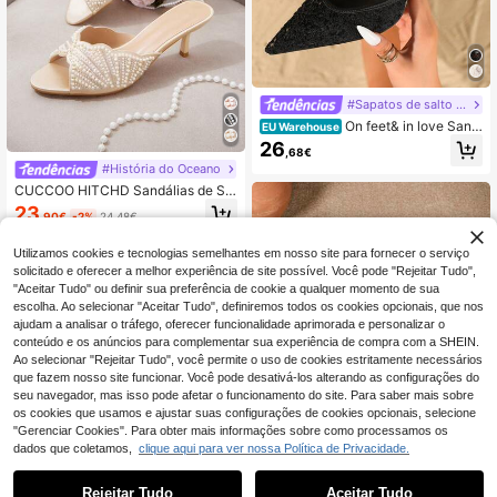
#Sapatos de salto baixo chiques
On feet& in love Sand
EU Warehouse
álias femininas elegantes e na mod
26
,68€
a com renda e malha, salto alto com
#História do Oceano
tira no tornozelo, saltos finos e respi
ráveis adequados para vestidos, sal
CUCCOO HITCHD Sandálias de Sal
tos kitten, elegantes
to Alto e Chinelos Femininos de Pri
23
,90€
-2%
24,48€
mavera e Verão, Cor Damasco, com
Renda, Missangas e Decoração de
Pérolas, Elegantes, Sexy e Personal
Utilizamos cookies e tecnologias semelhantes em nosso site para fornecer o serviço
izados, para Casamento e Festa
solicitado e oferecer a melhor experiência de site possível. Você pode "Rejeitar Tudo",
"Aceitar Tudo" ou definir sua preferência de cookie a qualquer momento de sua
escolha. Ao selecionar "Aceitar Tudo", definiremos todos os cookies opcionais, que nos
ajudam a analisar o tráfego, oferecer funcionalidade aprimorada e personalizar o
conteúdo e os anúncios para complementar sua experiência de compra com a SHEIN.
Ao selecionar "Rejeitar Tudo", você permite o uso de cookies estritamente necessários
que fazem nosso site funcionar. Você pode desativá-los alterando as configurações do
seu navegador, mas isso pode afetar o funcionamento do site. Para saber mais sobre
os cookies que usamos e ajustar suas configurações de cookies opcionais, selecione
"Gerenciar Cookies". Para obter mais informações sobre como processamos os
dados que coletamos,
clique aqui para ver nossa Política de Privacidade.
21
Rejeitar Tudo
Aceitar Tudo