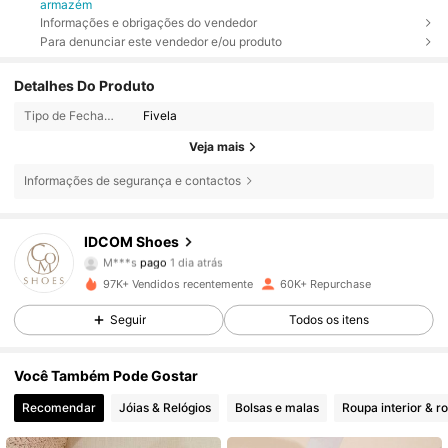
armazém
Informações e obrigações do vendedor
Para denunciar este vendedor e/ou produto
Detalhes Do Produto
Tipo de Fechamento:
Fivela
Veja mais
Informações de segurança e contactos
IDCOM Shoes
18K Seguidores
4,88
M***s
pago
1 dia atrás
M***3
seguiu
6 horas atrás
97K+ Vendidos recentemente
60K+ Repurchase
18K Seguidores
4,88
Seguir
Todos os itens
Você Também Pode Gostar
18K Seguidores
4,88
Recomendar
Jóias & Relógios
Bolsas e malas
Roupa interior & r
18K Seguidores
4,88