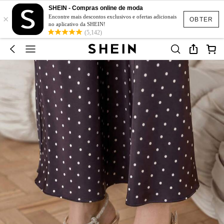
SHEIN - Compras online de moda
×
Encontre mais descontos exclusivos e ofertas adicionais
OBTER
no aplicativo da SHEIN!
(5,142)