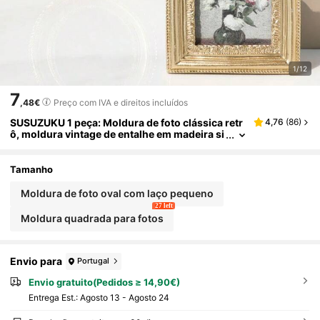
1/12
7
,48€
Preço com IVA e direitos incluídos
SUSUZUKU 1 peça: Moldura de foto clássica retr
4,76
(
86
)
ô, moldura vintage de entalhe em madeira si
ntética, moldura decorativa para mesa/pare
de, gravura floral dourada, decoração para casa,
moldura de resina para fotos de casamento, dis
Tamanho
play de mesa criativo retrô, mini moldura quadra
da, adequada para casa, quarto, sala de estar, de
Moldura de foto oval com laço pequeno
coração de escritório
27 left
Moldura quadrada para fotos
Envio para
Portugal
Envio gratuito(Pedidos ≥ 14,90€)
Entrega Est.:
Agosto 13 - Agosto 24