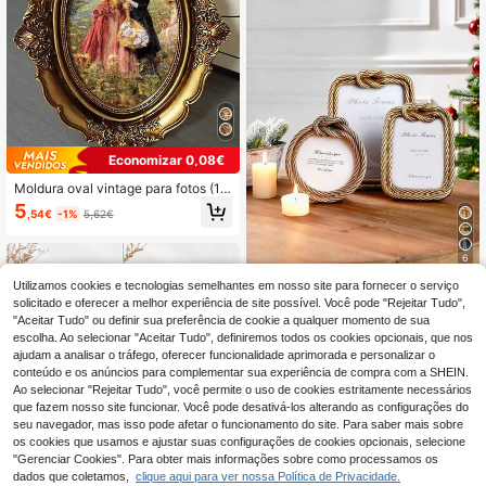
Economizar 0,08€
Moldura oval vintage para fotos (1 u
nidade) - Vidro bronze e dourado, a
5
,54€
-1%
5,62€
rtesanato europeu, design inclinad
o, com suporte de exibição, para pa
rede ou mesa - Ideal para composiç
6
ão de fotos na sala de estar, decora
ção de luxo, exibição de itens de co
Utilizamos cookies e tecnologias semelhantes em nosso site para fornecer o serviço
1 peça moldura decorativa para fot
lecionador - Moldura em estilo retrô
o com design criativo de nó em ara
solicitado e oferecer a melhor experiência de site possível. Você pode "Rejeitar Tudo",
8
- Decoração moderna - Arte de fam
,38€
me, corpo em resina, moldura de me
"Aceitar Tudo" ou definir sua preferência de cookie a qualquer momento de sua
ília - Acessório de prateleira selecio
sa para exposição de fotos, estilo lu
escolha. Ao selecionar "Aceitar Tudo", definiremos todos os cookies opcionais, que nos
nado - Peça central elegante para
xo leve, suporte de mesa para foto
o ambiente
ajudam a analisar o tráfego, oferecer funcionalidade aprimorada e personalizar o
com nó, moldura de pé para secretá
conteúdo e os anúncios para complementar sua experiência de compra com a SHEIN.
ria, moldura decorativa macia em re
Ao selecionar "Rejeitar Tudo", você permite o uso de cookies estritamente necessários
levo, moldura para quarto de casam
que fazem nosso site funcionar. Você pode desativá-los alterando as configurações do
ento, adequada para decoração de
fotos em casa e adereços de fotogr
seu navegador, mas isso pode afetar o funcionamento do site. Para saber mais sobre
afia
os cookies que usamos e ajustar suas configurações de cookies opcionais, selecione
"Gerenciar Cookies". Para obter mais informações sobre como processamos os
dados que coletamos,
clique aqui para ver nossa Política de Privacidade.