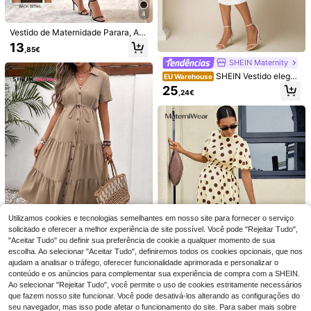
4
Vestido de Maternidade Parara, Aju
stado, Emagrecedor, Minimalista, El
13
,85€
egante, Gracioso, Decente, para Ex
terior, Vestidos Casuais de Verão, R
SHEIN Maternity
oupa de Festival para Mulher, Cast
SHEIN Vestido elegan
EU Warehouse
anho
te e lisonjeiro para maternidade, co
25
,24€
r sólida, com ombros abertos e fran
zidos
12
6
SHEIN Maternity
#Maternidade Suave
SHEIN Vestido casual
SHEIN Vestido de mat
EU Warehouse
EU Warehouse
maternidade com decote quadrado
ernidade casual de verão com listra
(1000+)
(500+)
Utilizamos cookies e tecnologias semelhantes em nosso site para fornecer o serviço
e manga curta com fenda lateral
s e botões frontais para mulheres gr
solicitado e oferecer a melhor experiência de site possível. Você pode "Rejeitar Tudo",
16
15
ávidas
,47€
-2%
16,82€
,83€
"Aceitar Tudo" ou definir sua preferência de cookie a qualquer momento de sua
escolha. Ao selecionar "Aceitar Tudo", definiremos todos os cookies opcionais, que nos
ajudam a analisar o tráfego, oferecer funcionalidade aprimorada e personalizar o
#Romance Natural
conteúdo e os anúncios para complementar sua experiência de compra com a SHEIN.
SHEIN Maternidade B
EU Warehouse
Ao selecionar "Rejeitar Tudo", você permite o uso de cookies estritamente necessários
otão Frontal Bainha Com Babado C
26
que fazem nosso site funcionar. Você pode desativá-los alterando as configurações do
,72€
om Cinto Vestido Camiseta
seu navegador, mas isso pode afetar o funcionamento do site. Para saber mais sobre