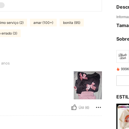
Descr
Informa
imo serviço (2)
amar (100+)
bonita (95)
Tama
o errado (3)
Sobre
 anos
999K
ESTI
Útil (6)