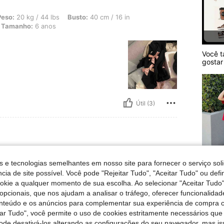
 44 lbs, Busto: 40 cm / 16 in, Cintura: 40 cm / 16 in, Ancas: 40 cm / 16 in, Cor: 
Peso:
20 kg / 44 lbs
Busto:
40 cm / 16 in
Tamanho:
6 anos
Você 
gostar
Útil (3)
5Y
s e tecnologias semelhantes em nosso site para fornecer o serviço soli
Escolh
cia de site possível. Você pode "Rejeitar Tudo", "Aceitar Tudo" ou defi
corre
ookie a qualquer momento de sua escolha. Ao selecionar "Aceitar Tudo"
opcionais, que nos ajudam a analisar o tráfego, oferecer funcionalida
onteúdo e os anúncios para complementar sua experiência de compra
tar Tudo", você permite o uso de cookies estritamente necessários que
pode desativá-los alterando as configurações do seu navegador, mas is