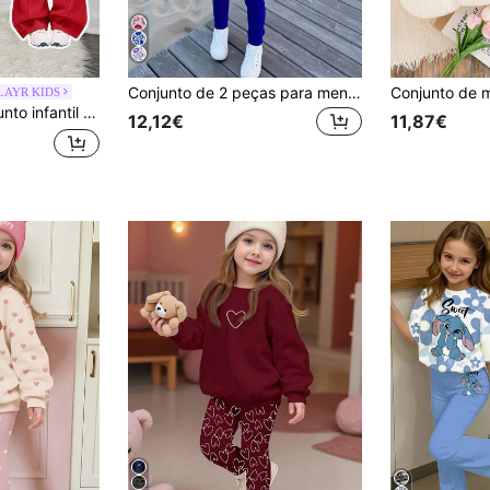
Conjunto de 2 peças para meninas: blusa de manga comprida com estampa de coração e calça rosa.
LAYR KIDS
e malha com estampado de coração, cor lisa, corte largo, ombros caídos e manga comprida, e calças de fato de perna larga para outono
12,12€
11,87€