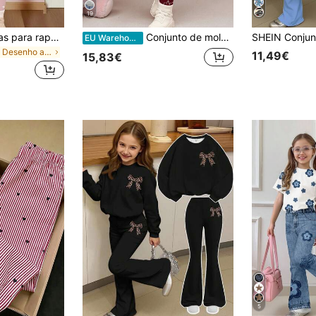
19
Conjunto de 2 peças para rapariga jovem, sweatshirt pullover casual de gola redonda, macia, confortável e larga, com padrão bordado patchwork de urso com laço, cor aveia quente, estilo doce e fofo, e leggings casuais escovadas, adequado para outono/inverno, uso diário, campus, Halloween, regresso às aulas, nova estação, estilo feminino doce
Conjunto de moletom feminino casual, folgado, com estampa de corações, gola redonda, manga longa e calça legging. Ideal para outono/inverno.
EU Warehouse
em Desenho animado Conjuntos de sweatshirt com cap
11,49€
15,83€
5