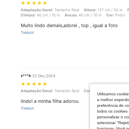
Adaptação Geral: Tamanho Real, Altura: 127 cm / 50 in, Peso: 20 kg /
Adaptação Geral:
Tamanho Real
Altura:
127 cm / 50 in
Cintura:
40 cm / 16 in
Ancas:
40 cm / 16 in
Cor:
Preto
Muito lindo demais,adorei , top , igual a foto
Traduzir
s***b
22 Dec,2024
Adaptação Geral: Tamanho Real, Cor: Branco, Tamanho: 5Y
Adaptação Geral:
Tamanho Real
Cor:
Branco
Tamanho:
Utilizamos cookie
a melhor experiên
lindo! a minha filha adorou
preferência de c
Traduzir
todos os cookies 
personalizar o c
selecionar "Rejei
funcionar. Você 