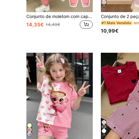
23
Conjunto de moletom com capuz e calça de moletom com estampa de letras para meninas jovens
#1 Mais Vendido
14,35€
14,49€
10,99€
25