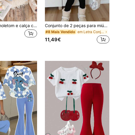
Conjunto de moletom e calça com gola redonda e laço para criança
Conjunto de 2 peças para miúdas, sweatshirt com capuz de outono com gráfico retro de letras e números, estilo universitário, para regresso às aulas, inverno, dia de carreiras e desporto
em Letra Conjuntos de sweatshirt com capuz e sweat
#8 Mais Vendido
11,49€