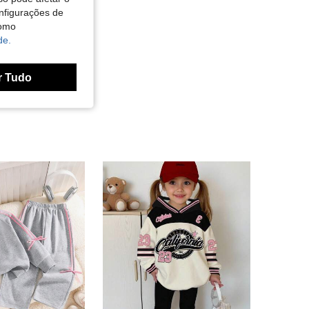
nfigurações de
como
de.
r Tudo