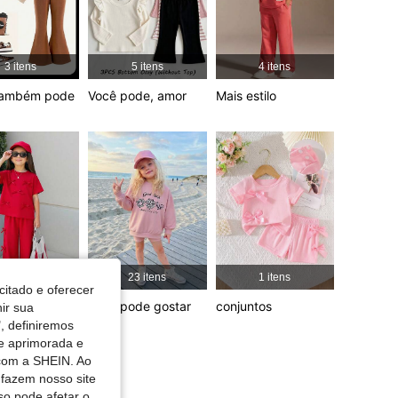
Preto, Tamanho: 6 anos
4,89
4.2K
366K
3 itens
5 itens
4 itens
4,89
4.2K
366K
também pode
Você pode, amor
Mais estilo
4,89
4.2K
366K
6 itens
23 itens
1 itens
citado e oferecer
as
Você pode gostar
conjuntos
nir sua
spondentes
, definiremos
de aprimorada e
 com a SHEIN. Ao
 fazem nosso site
so pode afetar o