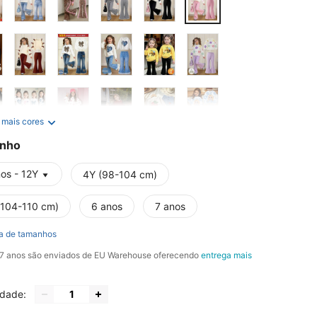
 mais cores
nho
os - 12Y
4Y (98-104 cm)
(104-110 cm)
6 anos
7 anos
a de tamanhos
, 7 anos são enviados de EU Warehouse oferecendo
entrega mais
idade: