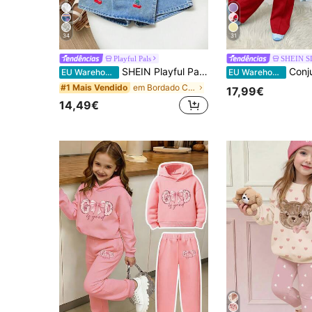
34
31
Playful Pals
SHEIN S
SHEIN Playful Pals Conjunto de camiseta feminina casual e fofa com estampa de bolinhas coloridas e arco-íris e saia-calça jeans lisa para a volta às aulas, ideal para o verão.
Conjunto infantil para menina jovem casual de sweatshirt d
EU Warehouse
EU Warehouse
em Bordado Conjuntos para menina
#1 Mais Vendido
17,99€
14,49€