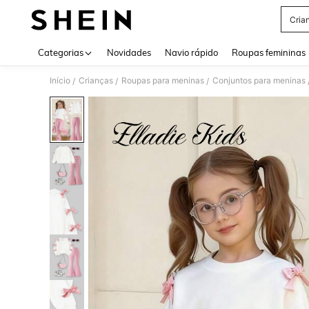
Cria
Use up 
Categorias
Novidades
Navio rápido
Roupas femininas
Início
Crianças
Roupas para meninas
Conjuntos para meninas
/
/
/