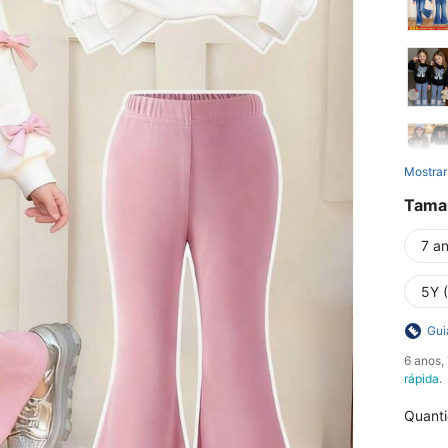
Mostrar
Tama
7 an
5Y 
Gui
​6 anos
rápida
.
Quant