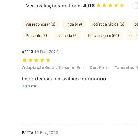
Ver avaliações de Loacl
4,96
vai recomprar (6)
linda (49)
logística rápida (5)
ót
Presente (7)
na moda (6)
fiel à imagem (60)
estil
s***5
19 Dec,2024
Adaptação Geral: Tamanho Real, Cor: Preto, Tamanho: 6 anos
Adaptação Geral:
Tamanho Real
Cor:
Preto
Tamanho:
6
lindo demais maravilhosooooooooo
Traduzir
R***a
12 Feb,2025