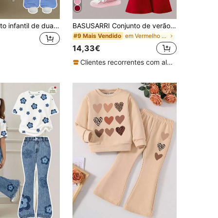
SHEIN Conjunto infantil de duas peças com estampa de coelhinho azul fofo em estilo cartoon, degradê floral azul, blusa de manga curta com gola redonda e calça flare. Ideal para o verão.
BASUSARRI Conjunto de verão para meninas, composto por camiseta de manga curta com gola redonda e calça casual com estampa de cerejas, um look elegante e charmoso para passeios e festas.
em Vermelho Conjuntos para menina
#9 Mais Vendido
14,33€
Clientes recorrentes com alta taxa de retorno