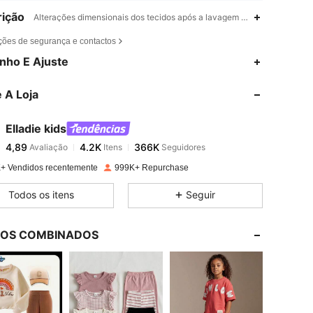
ição
Alterações dimensionais dos tecidos após a lavagem doméstica,Colorbl
ções de segurança e contactos
4,89
4.2K
366K
nho E Ajuste
 A Loja
4,89
4.2K
366K
Elladie kids
4,89
4.2K
366K
Avaliação
Itens
Seguidores
d***2
pago
1 dia atrás
+ Vendidos recentemente
999K+ Repurchase
4,89
4.2K
366K
Todos os itens
Seguir
4,89
4.2K
366K
LOS COMBINADOS
4,89
4.2K
366K
4,89
4.2K
366K