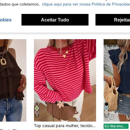
dados que coletamos,
clique aqui para ver nossa Política de Privacida
okies
Aceitar Tudo
Rejeita
6
19
Top casual para mulher, tecido canelado às riscas com contraste, para uso diário, primavera/outono, chique e elegante
EU Warehouse
em Botão Blusas Femininas