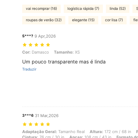
vai recomprar (16)
logística rápida (7)
linda (52)
S
roupas de verão (32)
elegante (15)
cor lisa (7)
fi
S***?
9 Apr,2026
Cor: Damasco, Tamanho: XS
Cor:
Damasco
Tamanho:
XS
Um pouco transparente mas é linda
Traduzir
3***6
31 Mar,2026
Adaptação Geral: Tamanho Real, Altura: 172 cm / 68 in, Peso: 65 kg 
Adaptação Geral:
Tamanho Real
Altura:
172 cm / 68 in
Cintura:
76 cm / 30 in
Ancas:
108 cm / 43 in
Formato do