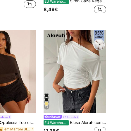
Siren Gaze Regata feminina versátil texturizada e ajustada, verão
EU Warehouse
8,49€
23
ulessa
Aloruh
pulessa Top cropped feminino elegante, liso, com detalhes em tule e ombros assimétricos, ideal para o verão.
Blusa Aloruh com ombros assimétricos, modelagem solta e cintura marcada, 95% algodão, versátil para todas as ocasiões.
EU Warehouse
em Marrom Blusas versáteis para o dia a dia
do
11,38€