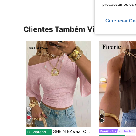
processamos os 
Gerenciar Co
Clientes Também Visitaram
33
SHEIN EZwear Camiseta feminina Lotus Root rosa em tricô, corte slim, com ombros assimétricos.
Firerie
EU Warehouse
#1 Mais Vendido