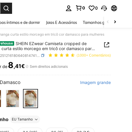
0
0
ar. Press Enter to select.
as íntimas e de dormir
Joias E Acessórios
Tamanhos grandes
Sapa
nga curta estilo morcego em tricô cor damasco para mulheres
SHEIN EZwear Camiseta cropped de
rehouse
curta estilo morcego em tricô cor damasco para
res
SKU: sz251216180640814741231
(1000+ Comentários)
8
,41€
r de
ICE AND AVAILABILITY
Sem direitos adicionais
Damasco
Imagem grande
nho
EU Tamanho