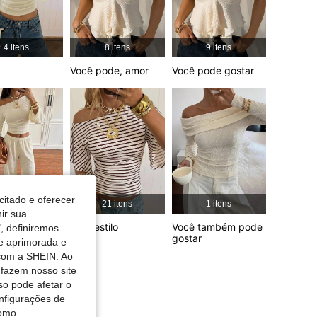
4,85
19K
1.9M
4 itens
8 itens
9 itens
4,85
19K
1.9M
Você pode, amor
Você pode gostar
4,85
19K
1.9M
citado e oferecer
1 itens
21 itens
1 itens
nir sua
tos
Mais estilo
Você também pode
, definiremos
gostar
de aprimorada e
 com a SHEIN. Ao
 fazem nosso site
so pode afetar o
nfigurações de
como