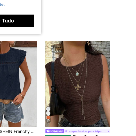
de.
r Tudo
27
SHEIN Frenchy Camiseta Casual De Manga Curta De Cor Sólida
#Tanque básico para tripulação