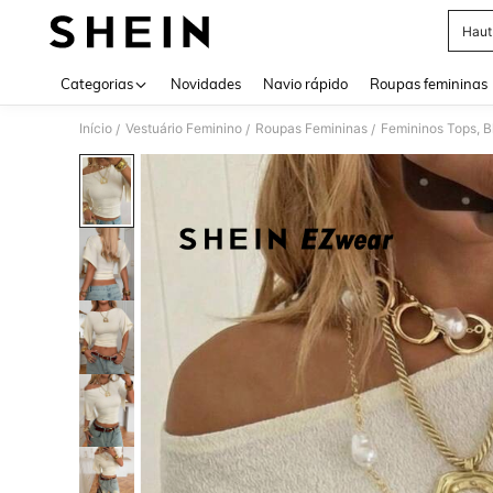
Haut
Use up 
Categorias
Novidades
Navio rápido
Roupas femininas
Início
Vestuário Feminino
Roupas Femininas
Femininos Tops, B
/
/
/