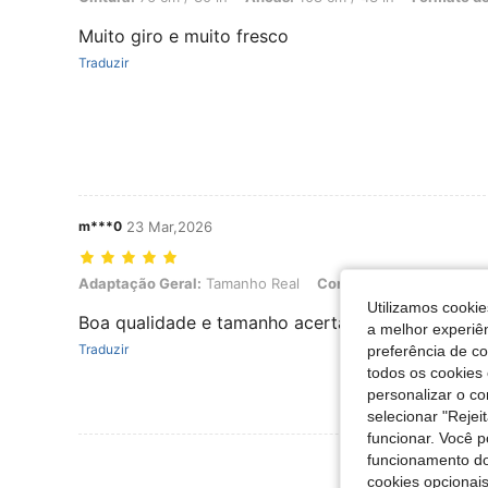
Muito giro e muito fresco
Traduzir
m***0
23 Mar,2026
Adaptação Geral: Tamanho Real, Cor: Damasco, Tamanho: S
Adaptação Geral:
Tamanho Real
Cor:
Damasco
Tamanh
Utilizamos cookie
Boa qualidade e tamanho acertado
a melhor experiên
Traduzir
preferência de c
todos os cookies 
personalizar o c
selecionar "Rejei
funcionar. Você 
Ver Mais Ava
funcionamento do
cookies opcionai