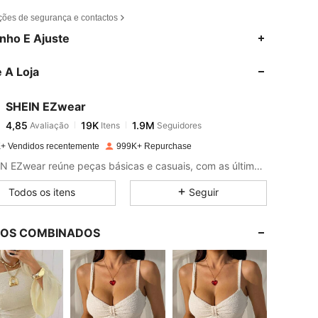
ções de segurança e contactos
4,85
19K
1.9M
nho E Ajuste
 A Loja
4,85
19K
1.9M
SHEIN EZwear
4,85
19K
1.9M
Avaliação
Itens
Seguidores
i***4
pago
1 dia atrás
+ Vendidos recentemente
999K+ Repurchase
4,85
19K
1.9M
A SHEIN EZwear reúne peças básicas e casuais, com as últimas tendências de moda.
Todos os itens
Seguir
4,85
19K
1.9M
LOS COMBINADOS
4,85
19K
1.9M
4,85
19K
1.9M
ormato do corpo: Triângulo, Cor: Damasco, Tamanho: S