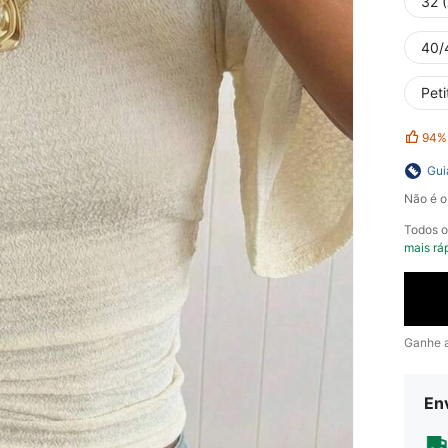
32 
40/
Peti
94%
Gui
Não é o
Todos 
mais rá
Ganhe 
En