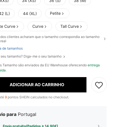
(XXS)
34 (XS)
36 (S)
38 (M)
Petite
42 (L)
44 (XL)
te Curve
Curve
Tall Curve
dos clientes acharam que o tamanho correspondia ao tamanho
real
a de tamanhos
 seu tamanho? Diga-me o seu tamanho
os Tamanho são enviados da EU Warehouse oferecendo
entrega
pida
.
ADICIONAR AO CARRINHO
até
9
pontos SHEIN calculados no checkout.
vio para
Portugal
Envio gratuito(Pedidos ≥ 14,90€)