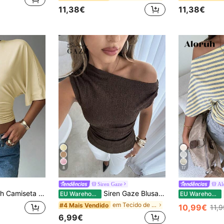
11,38€
11,38€
8
17
Siren Gaze
Al
casual de manga curta com gola redonda, manga morcego e pregas, em cor sólida.
Siren Gaze Blusa feminina de verão casual, para férias, uso diário, cor sólida, tecido texturizado, gola assimétrica e modelagem ajustada.
EU Warehouse
EU Warehouse
em Tecido de malha Tops, blusas e camisetas femini
#4 Mais Vendido
10,99€
11,
6,99€