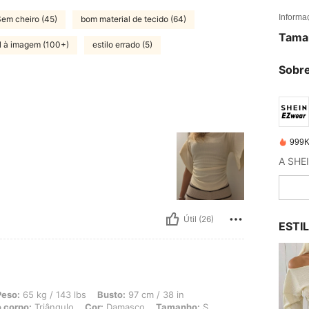
Informa
em cheiro (45)
bom material de tecido (64)
Tama
el à imagem (100+)
estilo errado (5)
Sobre
999K
Útil (26)
ESTI
/ 143 lbs, Busto: 97 cm / 38 in, Cintura: 76 cm / 30 in, Ancas: 108 cm / 43 in, F
Peso:
65 kg / 143 lbs
Busto:
97 cm / 38 in
 corpo:
Triângulo
Cor:
Damasco
Tamanho:
S