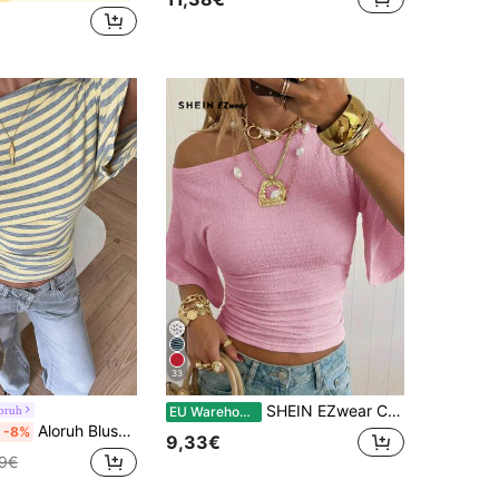
33
SHEIN EZwear Camiseta feminina rosa claro com textura, gola assimétrica e modelagem ajustada.
oruh
EU Warehouse
Aloruh Blusa básica minimalista com ombros assimétricos e modelagem solta, cintura marcada.
-8%
9,33€
99€