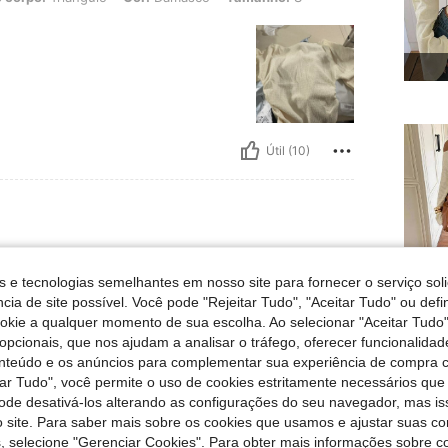
Útil (10)
o:
S
s e tecnologias semelhantes em nosso site para fornecer o serviço soli
cia de site possível. Você pode "Rejeitar Tudo", "Aceitar Tudo" ou defi
conjun
ookie a qualquer momento de sua escolha. Ao selecionar "Aceitar Tudo"
opcionais, que nos ajudam a analisar o tráfego, oferecer funcionalida
onteúdo e os anúncios para complementar sua experiência de compra
Útil (9)
tar Tudo", você permite o uso de cookies estritamente necessários que
pode desativá-los alterando as configurações do seu navegador, mas is
liações
 site. Para saber mais sobre os cookies que usamos e ajustar suas co
s, selecione "Gerenciar Cookies". Para obter mais informações sobre 