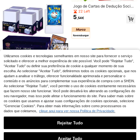
Dia dos Namorados e Natal
Jogo de Cartas de Dedução Social:
Encontra o Impostor | Jogo de Fest
22 Left
a e Atividade
5
,54€
1/3 Peças Adesivos Reutilizáveis d
1 baralho de cartas de jogar, 2 baral
4
e Pista de Estrada Cartoon, Fita de
hos de cartas de jogar, cartas de jog
6 Left
Utilizamos cookies e tecnologias semelhantes em nosso site para fornecer o serviço
,04€
4,08€
Estrada Preta de Poliuretano para D
ar padrão, cartas de jogar para adul
4
solicitado e oferecer a melhor experiência de site possível. Você pode "Rejeitar Tudo",
,83€
ecoração de Festa de Corrida, Acab
tos, cartas de jogar à prova de águ
"Aceitar Tudo" ou definir sua preferência de cookie a qualquer momento de sua
amento com Brilho Pré-Colado, De
a, cartas de coringa premium grand
100 capas para cartas de 35PT de
escolha. Ao selecionar "Aceitar Tudo", definiremos todos os cookies opcionais, que nos
coração com Tema Automóvel, Ami
es, presente de Natal, artigos para f
filme dupla face, 3"X4", corte a las
3 Left
ajudam a analisar o tráfego, oferecer funcionalidade aprimorada e personalizar o
gável para Superfícies Plásticas
estas de férias, cartas de jogar, cart
er, plástico rígido brilhante, transpar
12
as de jogar, jogos de cartas, jogos d
conteúdo e os anúncios para complementar sua experiência de compra com a SHEIN.
,32€
entes azul de alta definição, para p
e cartas
Ao selecionar "Rejeitar Tudo", você permite o uso de cookies estritamente necessários
roteger cartas de basebol e cartas
que fazem nosso site funcionar. Você pode desativá-los alterando as configurações do
desportivas
seu navegador, mas isso pode afetar o funcionamento do site. Para saber mais sobre
os cookies que usamos e ajustar suas configurações de cookies opcionais, selecione
"Gerenciar Cookies". Para obter mais informações sobre como processamos os
dados que coletamos,
clique aqui para ver nossa Política de Privacidade.
Ravensburger
Rejeitar Tudo
Ravensburger Funny
EU Warehouse
Bunny Board Game 5 - 99 Years Ag
Mostrar artigos semelhantes em stock
6 Left
Veja tudo
es 4 And Up 22373
21
Toalha de Altar Celestial para Tarô
,14€
Aceitar Tudo