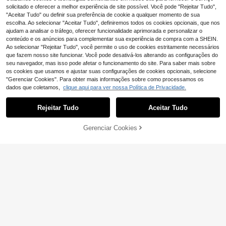
solicitado e oferecer a melhor experiência de site possível. Você pode "Rejeitar Tudo",
"Aceitar Tudo" ou definir sua preferência de cookie a qualquer momento de sua
escolha. Ao selecionar "Aceitar Tudo", definiremos todos os cookies opcionais, que nos
ajudam a analisar o tráfego, oferecer funcionalidade aprimorada e personalizar o
conteúdo e os anúncios para complementar sua experiência de compra com a SHEIN.
Ao selecionar "Rejeitar Tudo", você permite o uso de cookies estritamente necessários
que fazem nosso site funcionar. Você pode desativá-los alterando as configurações do
seu navegador, mas isso pode afetar o funcionamento do site. Para saber mais sobre
os cookies que usamos e ajustar suas configurações de cookies opcionais, selecione
"Gerenciar Cookies". Para obter mais informações sobre como processamos os
dados que coletamos,
clique aqui para ver nossa Política de Privacidade.
Rejeitar Tudo
Aceitar Tudo
4
ADICIONAR AO
Gerenciar Cookies
COMPRE AGORA
8
CARRINHO
Ronhire
Ronhire Vestido curto
#Vestidos de verão
EU Warehouse
24
casual elegante e sexy com alças fi
,34€
-4%
25,49€
Aloruh Vestido mini ju
EU Warehouse
nas e costas nuas para mulheres
17
sto com decote em V profundo, gola
,32€
17,49€
halter, costas nuas, bainha assimétr
ica com folhos, em malha verde, par
a primavera/verão, festa, festival de
música, época de casamentos, prai
a e férias, vestido para o Dia de São
Patrício, vestido boho para festival
de música