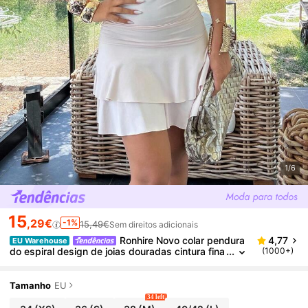
1/6
15
,29€
-1%
15,49€
Sem direitos adicionais
Ronhire Novo colar pendura
4,77
EU Warehouse
do espiral design de joias douradas cintura fina
(1000+)
emagrecimento mini vestido em camadas para
mulheres
Tamanho
EU
34 left