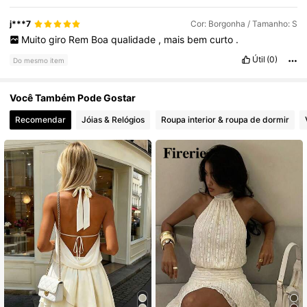
j***7
Cor: Borgonha / Tamanho: S
Muito
giro
Rem
Boa
qualidade
,
mais
bem
curto
.
Útil
(0)
Do mesmo item
Você Também Pode Gostar
Recomendar
Jóias & Relógios
Roupa interior & roupa de dormir