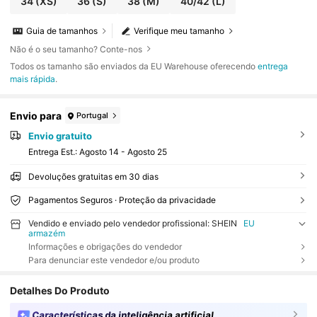
34
(XS)
36
(S)
38
(M)
40/42
(L)
Guia de tamanhos
Verifique meu tamanho
Não é o seu tamanho? Conte-nos
Todos os tamanho são enviados da EU Warehouse oferecendo
entrega
mais rápida
.
Envio para
Portugal
Envio gratuito
Entrega Est.:
Agosto 14 - Agosto 25
Devoluções gratuitas em 30 dias
Pagamentos Seguros · Proteção da privacidade
Vendido e enviado pelo vendedor profissional: SHEIN
EU
armazém
Informações e obrigações do vendedor
Para denunciar este vendedor e/ou produto
Detalhes Do Produto
Características da inteligência artificial