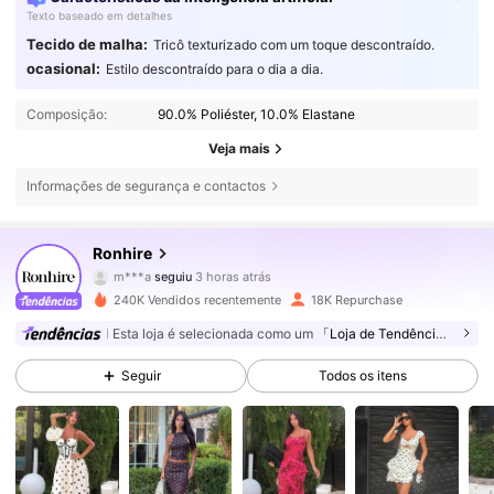
Texto baseado em detalhes
Tecido de malha:
Tricô texturizado com um toque descontraído.
ocasional:
Estilo descontraído para o dia a dia.
Composição:
90.0% Poliéster, 10.0% Elastane
Veja mais
Informações de segurança e contactos
50K Seguidores
4,71
Ronhire
m***a
seguiu
3 horas atrás
4***9
está a navegar
50K Seguidores
4,71
240K Vendidos recentemente
18K Repurchase
Esta loja é selecionada como um
「Loja de Tendências」
50K Seguidores
4,71
Seguir
Todos os itens
50K Seguidores
4,71