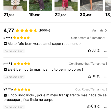
50K Seguidores
4,71
21
19
22
30
13
,99€
,49€
,49€
,49€
50K Seguidores
4,71
4,77
(1000+)
Ver mais
S***t
Cor: Amarelo / Tamanho: L
50K Seguidores
4,71
Muito
fofo
bem
verao
amei
super
recomendo
Útil
(2)
Do mesmo item
50K Seguidores
4,71
n***3
Cor: Borgonha / Tamanho: S
Ele
é
bem
curto
mas
fica
muito
bem
no
corpo
!
50K Seguidores
4,71
Útil
(1)
Do mesmo item
50K Seguidores
4,71
Y***o
Cor: Rosa / Tamanho: S
Lindo
lindo
lindo
,
por
é
m
meio
transparente
mas
nada
de
se
preocupar
,
fica
lindo
no
corpo
50K Seguidores
4,71
Útil
(0)
Do mesmo item