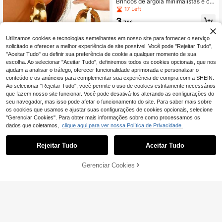
Brincos de argola minimalistas e cri
ativos com estampa geométrica list
17 Left
rada em bambu, brincos exclusivos
3
em aço inoxidável para mulheres, p
,74€
erfeitos para uso diário, ocasiões es
peciais e presentes. Acessórios de j
Utilizamos cookies e tecnologias semelhantes em nosso site para fornecer o serviço
oalheria elegantes para mulheres e
solicitado e oferecer a melhor experiência de site possível. Você pode "Rejeitar Tudo",
meninas, também adequados para
"Aceitar Tudo" ou definir sua preferência de cookie a qualquer momento de sua
casamentos. Joias em aço inoxidáv
escolha. Ao selecionar "Aceitar Tudo", definiremos todos os cookies opcionais, que nos
el dourado que chamam a atenção,
um acessório versátil para looks ca
ajudam a analisar o tráfego, oferecer funcionalidade aprimorada e personalizar o
suais.
conteúdo e os anúncios para complementar sua experiência de compra com a SHEIN.
Economizar 0,01€
Ao selecionar "Rejeitar Tudo", você permite o uso de cookies estritamente necessários
1 Par de Brincos de Argola Grossos
que fazem nosso site funcionar. Você pode desativá-los alterando as configurações do
Vintage de Luxo, Material em Aço In
seu navegador, mas isso pode afetar o funcionamento do site. Para saber mais sobre
4
,48€
4,49€
oxidável 316, Brincos Versáteis Hip
os cookies que usamos e ajustar suas configurações de cookies opcionais, selecione
oalergénicos e Não Desbotantes (A
"Gerenciar Cookies". Para obter mais informações sobre como processamos os
dequados para Pele Sensível), Ban
dados que coletamos,
clique aqui para ver nossa Política de Privacidade.
hados a Ouro Anti-Desbotamento,
Brincos Réplica Vintage de Alta Ga
ma, Brincos Personalizados de Desi
Rejeitar Tudo
Aceitar Tudo
gn de Nicho, Acessórios de Moda F
eminina. Brincos Adequados para D
eslocações Diárias, Festa ou Encon
Gerenciar Cookies
ADICIONAR AO CARRINHO
tro, Joias de Praia de Verão, Combi
4
nação Perfeita para Férias na Praia,
Viagens e Uso Diário Feminino, Pod
Aether Jewelry
em ser Combinados com Vários Loo
Conjunto de 4 Peças de Ear Cuffs
ks, Adequados para Encontro, Festa
Minimalistas com Zircónia Cúbica -
#1 Mais Vendido
em Diariamente Brincos Femininos
e Presentes de Feriado.
Podem Ser Sobrepostos, Sem Nece
4
ssidade de Perfuração, Adequados
,61€