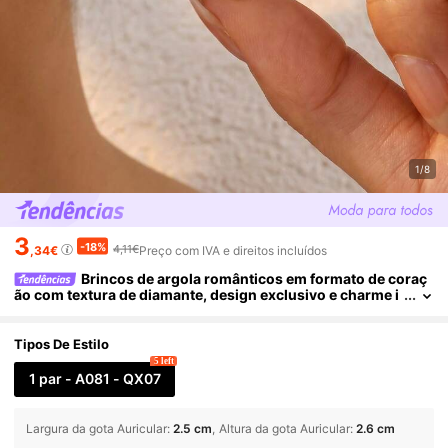
1/8
3
-18%
4,11€
,34€
Preço com IVA e direitos incluídos
Brincos de argola românticos em formato de coraç
ão com textura de diamante, design exclusivo e charme i
nigualável. Feitos de aço inoxidável de alta qualidade, hip
oalergênicos e suaves para a pele, ideais para peles sensívei
s.
Tipos De Estilo
5 left
1 par - A081 - QX07
Largura da gota Auricular
:
2.5 cm
Altura da gota Auricular
:
2.6 cm