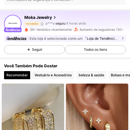
216 Seguidores
4,76
Moka Jewelry
p***a
seguiu
9 horas atrás
Vendedor
r***o
está a navegar
3K+ Vendidos recentemente
Aumento de seguidores 130%
216 Seguidores
4,76
Esta loja é selecionada como um
「Loja de Tendências」
216 Seguidores
4,76
Seguir
Todos os itens
216 Seguidores
4,76
Você Também Pode Gostar
216 Seguidores
Recomendar
Vestuário e Acessórios
beleza & saúde
Bolsas e ma
4,76
216 Seguidores
4,76
216 Seguidores
4,76
216 Seguidores
4,76