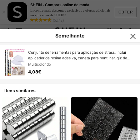
SHEIN - Compras online de moda
×
Encontre mais descontos exclusivos e ofertas adicionais
OBTER
no aplicativo da SHEIN!
(5,142)
Semelhante
Conjunto de ferramentas para aplicação de strass, inclui
aplicador de resina adesiva, caneta para pontilhar, giz de
cera, aplicador de pedras sintéticas, ferramentas de arte com
Multicolorido
giz de cera autoadesivo e apontador de lápis.
4,08€
Itens similares