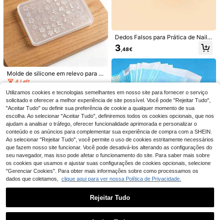
ecessários para artistas de unhas e
técnicos de unhas, artigos profissio
nais de cuidados para unhas para a
rtistas de unhas e artigos essenciai
s de cuidados para unhas para técn
icos de unhas e artistas de unhas
Dedos Falsos para Prática de Nail
Kit Multiuso com 1 Pinça Dupla Ros
Art, Adequados para Iniciantes
3
a para Adesivos de Unhas e Strass,
3
,48€
,39€
-1%
3,45€
Suprimentos para Unhas, Ferrament
as para Unhas, Ferramentas para U
nhas Artísticas, Volta às Aulas, Unh
Molde de silicone em relevo para n
as Postiças
ail art com flor de 5 pétalas, design
4 Left
500 unidades/350 unidades/200 u
integrado de flores de vários taman
nidades de palitos de madeira de 55
4
#4 Mais Vendido
em Ferramentas para Nail Art
Utilizamos cookies e tecnologias semelhantes em nosso site para fornecer o serviço
hos para pequenos detalhes e deco
,74€
mm para empurrar cutículas, ideais
solicitado e oferecer a melhor experiência de site possível. Você pode "Rejeitar Tudo",
rações principais grandes, silicone
3
para nail art, pintura, remoção de es
,05€
3,08€
transparente de alta flexibilidade p
"Aceitar Tudo" ou definir sua preferência de cookie a qualquer momento de sua
malte, etc. Também disponíveis em
ara desmoldagem suave e bordas d
escolha. Ao selecionar "Aceitar Tudo", definiremos todos os cookies opcionais, que nos
madeira de laranjeira, adesivos par
e pétalas limpas sem rebarbas, com
ajudam a analisar o tráfego, oferecer funcionalidade aprimorada e personalizar o
a unhas, depilação, raspagem e pint
patível com gel de extensão de cur
ura.
conteúdo e os anúncios para complementar sua experiência de compra com a SHEIN.
a por luz, resina cristal e outros mat
Ao selecionar "Rejeitar Tudo", você permite o uso de cookies estritamente necessários
eriais de modelagem de unhas
que fazem nosso site funcionar. Você pode desativá-los alterando as configurações do
seu navegador, mas isso pode afetar o funcionamento do site. Para saber mais sobre
os cookies que usamos e ajustar suas configurações de cookies opcionais, selecione
"Gerenciar Cookies". Para obter mais informações sobre como processamos os
dados que coletamos,
clique aqui para ver nossa Política de Privacidade.
Rejeitar Tudo
200/100/50/20 peças Sacos de Es
Mostrar artigos semelhantes em stock
Veja tudo
terilização Resistentes ao Calor par
Formas para unhas de acrílico, guia
3
,45€
3,47€
a Ferramentas de Unhas, Sacos de
com 400 formas para pontas de un