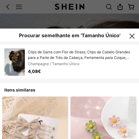
Procurar semelhante em 'Tamanho Único'
Clips de Garra com Flor de Strass, Clips de Cabelo Grandes
para a Parte de Trás da Cabeça, Ferramenta para Coque,
Acessório de Cabelo Versátil para Rabo de Cavalo, Clips de
Champagne / Tamanho Único
Garra
4,08€
Itens similares