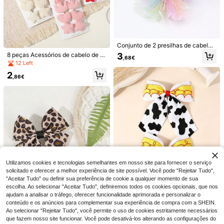
Conjunto de 2 presilhas de cabelo
com laço de chiffon, ideais para me
3
8 peças Acessórios de cabelo de c
,68€
ninas, com decoração de borbolet
or sólida com coração, estrela e cor
12 Left
a, estilo jacaré, em degradê arco-íri
oa, molas de penteado não danosa
s. Acessórios de cabelo para menin
2
s para franja, patilhas e fios rebelde
,86€
as e ótimas opções de presentes p
s, adequadas para todas as estaçõ
ara as festas de fim de ano.
es
Hairfy
5 peças/1 peça Vara de Cabelo Mini
malista Estilo Antigo com Borla, Pen
3
Happy Girl World.
,93€
te de Cabelo em Madeira de Ébano
4 peças/2 peças/1 peça Garras de
Falsa para Penteado de Coque
Cabelo Femininas em Forma de Tub
3
,71€
arão com Cabide, Ovais Verdes, Cre
scentes Vermelhas, Triângulos Rosa
s Vazados e Amarelas, Clipes de Ca
Utilizamos cookies e tecnologias semelhantes em nosso site para fornecer o serviço
belo Elegantes de Moda Francesa p
solicitado e oferecer a melhor experiência de site possível. Você pode "Rejeitar Tudo",
ara Penteados, Garras de Cabelo M
"Aceitar Tudo" ou definir sua preferência de cookie a qualquer momento de sua
inimalistas Versáteis de Cor Sólida,
escolha. Ao selecionar "Aceitar Tudo", definiremos todos os cookies opcionais, que nos
Adequadas para Uso Diário, Casual,
ajudam a analisar o tráfego, oferecer funcionalidade aprimorada e personalizar o
Festa, Praia, Férias, Design de Pent
9
conteúdo e os anúncios para complementar sua experiência de compra com a SHEIN.
eado, Lavagem de Rosto/Cabelo, M
Ao selecionar "Rejeitar Tudo", você permite o uso de cookies estritamente necessários
aquilhagem, Acessórios de Vestuári
2 peças de ganchos de cabelo com
o, Garras de Cabelo de Primavera,
que fazem nosso site funcionar. Você pode desativá-los alterando as configurações do
laço de princesa para rapariga, gan