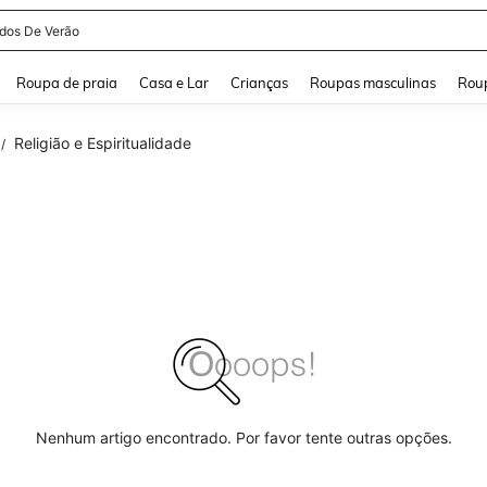
idos De Verão
and down arrow keys to navigate search Buscas recentes and Pesquisar e Encontr
Roupa de praia
Casa e Lar
Crianças
Roupas masculinas
Roup
Religião e Espiritualidade
/
Nenhum artigo encontrado. Por favor tente outras opções.