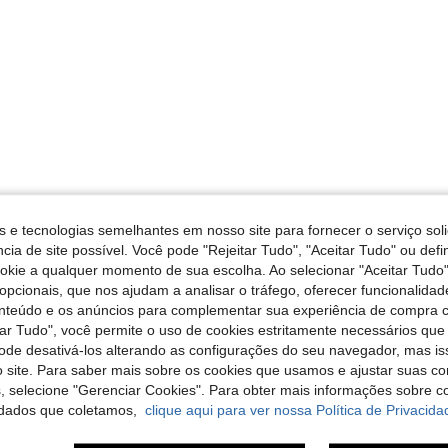
s e tecnologias semelhantes em nosso site para fornecer o serviço soli
cia de site possível. Você pode "Rejeitar Tudo", "Aceitar Tudo" ou defi
ookie a qualquer momento de sua escolha. Ao selecionar "Aceitar Tudo"
opcionais, que nos ajudam a analisar o tráfego, oferecer funcionalida
onteúdo e os anúncios para complementar sua experiência de compra
tar Tudo", você permite o uso de cookies estritamente necessários que
pode desativá-los alterando as configurações do seu navegador, mas is
 site. Para saber mais sobre os cookies que usamos e ajustar suas co
s, selecione "Gerenciar Cookies". Para obter mais informações sobre 
dados que coletamos,
clique aqui para ver nossa Política de Privacida