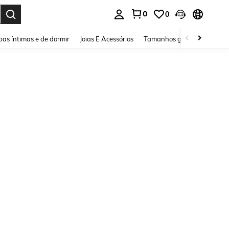
0
0
ar. Press Enter to select.
as íntimas e de dormir
Joias E Acessórios
Tamanhos grandes
Sapa