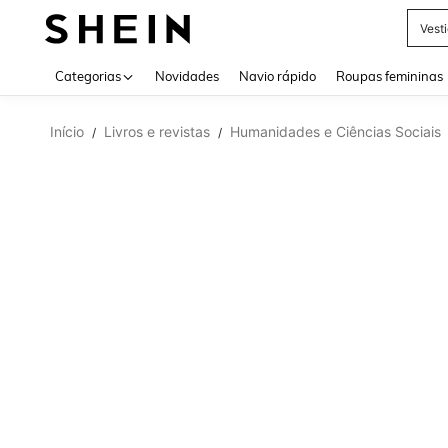
Vest
Use up 
Categorias
Novidades
Navio rápido
Roupas femininas
Início
Livros e revistas
Humanidades e Ciências Sociais
/
/