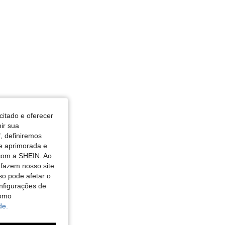
citado e oferecer
nir sua
, definiremos
de aprimorada e
 com a SHEIN. Ao
 fazem nosso site
so pode afetar o
nfigurações de
como
de.