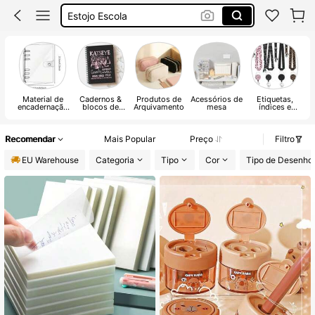
Canetas
Materias Escolar
Estojo
Material de
Cadernos &
Produtos de
Acessórios de
Etiquetas,
C
encadernação
blocos de
Arquivamento
mesa
índices e
de escritório
escrita
selos
Recomendar
Mais Popular
Preço
Filtro
EU Warehouse
Categoria
Tipo
Cor
Tipo de Desenho