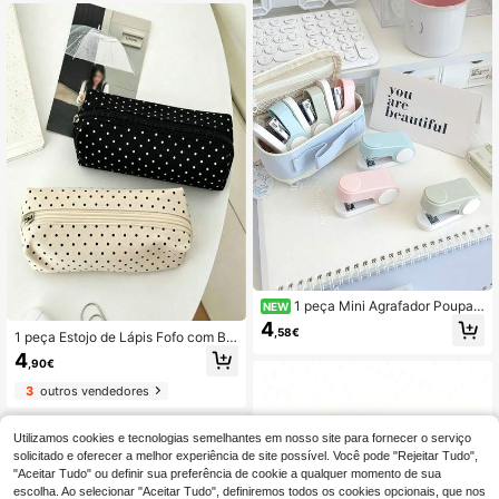
de festa sem tocar as mãos, volta à
s aulas, material escolar
1 peça Mini Agrafador Poupa-
NEW
Esforço, Máquina de Encadernação
4
,58€
1 peça Estojo de Lápis Fofo com Bol
Compacta e Pequena, Material Esc
inhas, Grande Capacidade, Bolsa d
olar Portátil para Estudantes, para O
4
,90€
e Armazenamento de Lápis e Canet
rganização de Cadernos e Papel, Cl
as para Estudantes, Bolsa Multifunc
assificação de Escritório e Estudo
3
outros vendedores
ional com Fecho de Correr, Pode Ar
mazenar Canetas Neutras, Marcad
ores, Borrachas, Fita Corretora e Pe
Utilizamos cookies e tecnologias semelhantes em nosso site para fornecer o serviço
quenos Artigos de Papelaria. Leve e
solicitado e oferecer a melhor experiência de site possível. Você pode "Rejeitar Tudo",
Portátil, Adequado para Estudantes,
"Aceitar Tudo" ou definir sua preferência de cookie a qualquer momento de sua
Exames, Escritório e Uso Diário. Épo
ca de Volta às Aulas (Estilo de Fech
escolha. Ao selecionar "Aceitar Tudo", definiremos todos os cookies opcionais, que nos