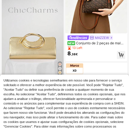
MAZZEW
Conjunto de 2 peças de mala t
NEW
ote feminina castanho-escuro com
13 Left
monograma, mala a tiracolo em PU
8
,38€
contrastante com pega superior, est
ampado de logótipo, laço com lenç
o de seda e mini necessaire de cos
méticos a condizer
7
Utilizamos cookies e tecnologias semelhantes em nosso site para fornecer o serviço
ChicCharms EveBag
solicitado e oferecer a melhor experiência de site possível. Você pode "Rejeitar Tudo",
"Aceitar Tudo" ou definir sua preferência de cookie a qualquer momento de sua
Bolsa de Noite Feminina Europeia e
Americana com Design de Padrão P
escolha. Ao selecionar "Aceitar Tudo", definiremos todos os cookies opcionais, que nos
#3 Mais Vendido
em Minimalista Sacos de Noite Femininos
atchwork Dourado, Clutch Brilhante
ajudam a analisar o tráfego, oferecer funcionalidade aprimorada e personalizar o
13
,29€
Adequada para Festas de Moda, Ba
conteúdo e os anúncios para complementar sua experiência de compra com a SHEIN.
iles, Casamentos Românticos, Reun
Ao selecionar "Rejeitar Tudo", você permite o uso de cookies estritamente necessários
iões de Aniversário. Corrente Remo
que fazem nosso site funcionar. Você pode desativá-los alterando as configurações do
vível Pode Ser Usada no Ombro ou
seu navegador, mas isso pode afetar o funcionamento do site. Para saber mais sobre
a Tiracolo., Chique & Elegante
os cookies que usamos e ajustar suas configurações de cookies opcionais, selecione
"Gerenciar Cookies". Para obter mais informações sobre como processamos os