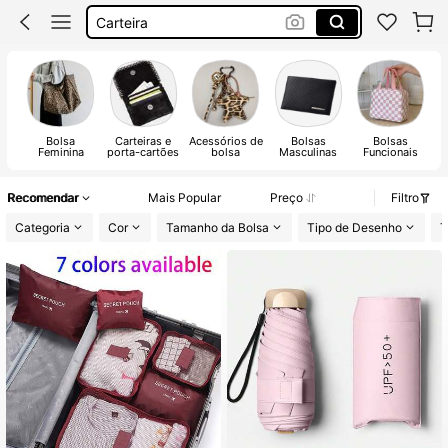
Malas Mulher
Malas De Mulher
Malas
Bolsa
Carteiras e
Acessórios de
Bolsas
Bolsas
Feminina
porta-cartões
bolsa
Masculinas
Funcionais
Recomendar
Mais Popular
Preço
Filtro
Categoria
Cor
Tamanho da Bolsa
Tipo de Desenho
T