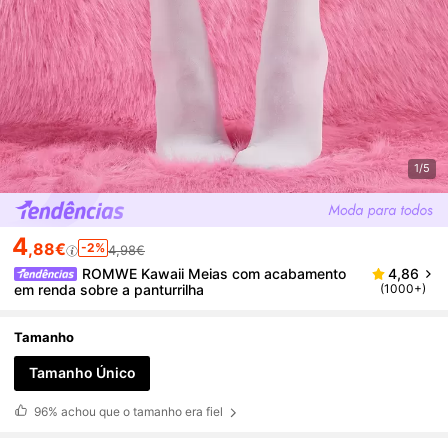
1/5
4
,88€
-2%
4,98€
ROMWE Kawaii Meias com acabamento
4,86
em renda sobre a panturrilha
(1000+)
Tamanho
Tamanho Único
96%
achou que o tamanho era fiel