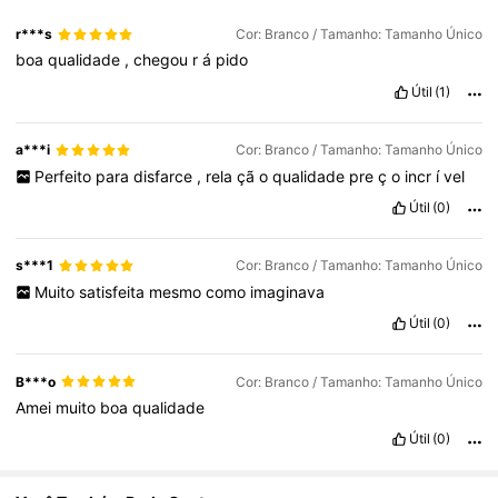
4.2M Seguidores
4,86
r***s
Cor: Branco / Tamanho: Tamanho Único
boa
qualidade
,
chegou
r
á
pido
Útil
(1)
4.2M Seguidores
4,86
a***i
Cor: Branco / Tamanho: Tamanho Único
4.2M Seguidores
4,86
Perfeito
para
disfarce
,
rela
çã
o
qualidade
pre
ç
o
incr
í
vel
Útil
(0)
4.2M Seguidores
4,86
s***1
Cor: Branco / Tamanho: Tamanho Único
Muito
satisfeita
mesmo
como
imaginava
Útil
(0)
B***o
Cor: Branco / Tamanho: Tamanho Único
Amei
muito
boa
qualidade
Útil
(0)