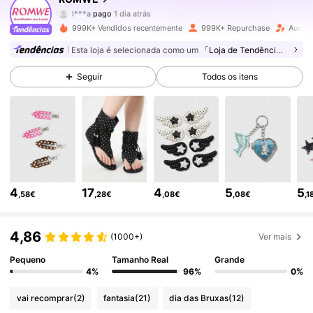
l***a
pago
1 dia atrás
x***p
seguiu
10 minutos atrás
999K+ Vendidos recentemente
999K+ Repurchase
Aument
4.2M Seguidores
4,86
Esta loja é selecionada como um
「Loja de Tendências」
Seguir
Todos os itens
4.2M Seguidores
4,86
4.2M Seguidores
4,86
4.2M Seguidores
4,86
4
17
4
5
5
,58€
,28€
,08€
,08€
,1
4.2M Seguidores
4,86
4,86
(1000+)
Ver mais
Pequeno
Tamanho Real
Grande
4%
96%
0%
4.2M Seguidores
4,86
vai recomprar
(2)
fantasia
(21)
dia das Bruxas
(12)