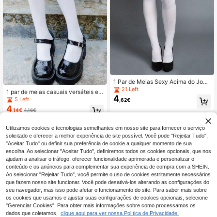
1 Par de Meias Sexy Acima do Joel
ho com Laço, Tecido Branco Opac
21 Left
1 par de meias casuais versáteis e
o, Decoradas com Grande Laço de
4
macias até o joelho com laço decor
5 Left
,62€
Cetim no Topo, Estilo Doce Lolita M
ativo
4
aid, Acessório de Fantasia Cosplay
,14€
4,16€
para Festa de Halloween
Utilizamos cookies e tecnologias semelhantes em nosso site para fornecer o serviço
solicitado e oferecer a melhor experiência de site possível. Você pode "Rejeitar Tudo",
"Aceitar Tudo" ou definir sua preferência de cookie a qualquer momento de sua
escolha. Ao selecionar "Aceitar Tudo", definiremos todos os cookies opcionais, que nos
ajudam a analisar o tráfego, oferecer funcionalidade aprimorada e personalizar o
conteúdo e os anúncios para complementar sua experiência de compra com a SHEIN.
Ao selecionar "Rejeitar Tudo", você permite o uso de cookies estritamente necessários
que fazem nosso site funcionar. Você pode desativá-los alterando as configurações do
seu navegador, mas isso pode afetar o funcionamento do site. Para saber mais sobre
os cookies que usamos e ajustar suas configurações de cookies opcionais, selecione
"Gerenciar Cookies". Para obter mais informações sobre como processamos os
dados que coletamos,
clique aqui para ver nossa Política de Privacidade.