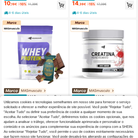
10
14
e Proteína - 250g - ✅ Frete Grátis e
ohidratada 200 Mesh - 300g - ✅ Fr
,19€
-10%
11,39€
,39€
-15%
17,09€
m 48/72 horas para toda a penínsul
ete grátis em 48/72 horas para toda
a - Delicioso Creme de Proteína - S
a penínsulaoras - - Masmusculo: S
4-6 dias úteis
4-6 dias úteis
aboroso - Nutritivo - Rico em Proteí
ua Loja de Suplementos de Confian
nas - Baixo Teor de Açúcar - Baixo
ça - Máxima Qualidade
Teor de Gorduras - Chocolate Bran
co
MASmusculo
MASmusculo
MASmusculo - Proteí
MASmusculo - Creati
EU Warehouse
EU Warehouse
33
16
na Lactoserum 80 - 1 kg - ✅ Frete g
na Monohidratada 200 Mesh - 300
Utilizamos cookies e tecnologias semelhantes em nosso site para fornecer o serviço
,03€
,14€
-10%
18,04€
rátis em 48/72 horas para toda a pe
g - ✅ Frete grátis em 48/72 horas p
solicitado e oferecer a melhor experiência de site possível. Você pode "Rejeitar Tudo",
nínsulaoras em todo o território - Au
ara toda a península - Aumento da
4-6 dias úteis
4-6 dias úteis
"Aceitar Tudo" ou definir sua preferência de cookie a qualquer momento de sua
menta a massa muscular - Ajuda a
massa muscular - Aumento da forç
escolha. Ao selecionar "Aceitar Tudo", definiremos todos os cookies opcionais, que nos
manter a massa muscular - Fortalec
a - Resistência melhorada - Desem
ajudam a analisar o tráfego, oferecer funcionalidade aprimorada e personalizar o
e os músculos - Endurece os múscu
penho melhorado - Redução da fadi
los - Repara as células após o exer
ga - Melhor recuperação após o esf
conteúdo e os anúncios para complementar sua experiência de compra com a SHEIN.
cício -
orço -
Ao selecionar "Rejeitar Tudo", você permite o uso de cookies estritamente necessários
que fazem nosso site funcionar. Você pode desativá-los alterando as configurações do