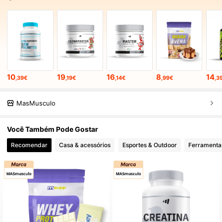
10
19
16
8
14
,39€
,19€
,14€
,99€
,3
MasMusculo
Você Também Pode Gostar
Recomendar
Casa & acessórios
Esportes & Outdoor
Ferramenta