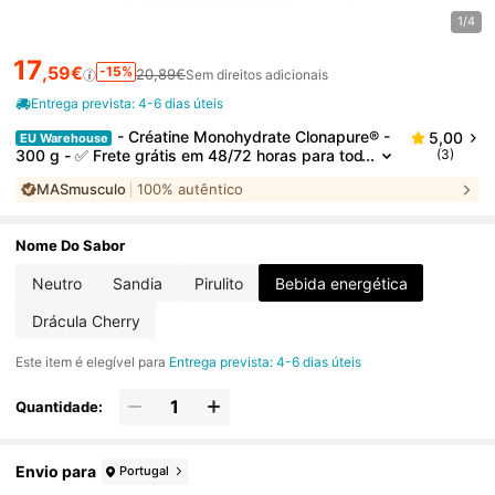
1/4
17
,59€
-15%
20,89€
Sem direitos adicionais
Entrega prevista: 4-6 dias úteis
- Créatine Monohydrate Clonapure® -
5,00
EU Warehouse
300 g - ✅ Frete grátis em 48/72 horas para tod
(3)
a a península - Aumenta a força - Aumenta a re
MASmusculo
100% autêntico
sistência - Aumenta a massa muscular - Melhora o
desempenho - Reduz a fadiga - Melhora a recupera
ção após o esforço - Masmusculo: a sua revista de
suplementos de confiança - Qualidade superior
Nome Do Sabor
Neutro
Sandia
Pirulito
Bebida energética
Drácula Cherry
Este item é elegível para
Entrega prevista: 4-6 dias úteis
Quantidade:
Envio para
Portugal