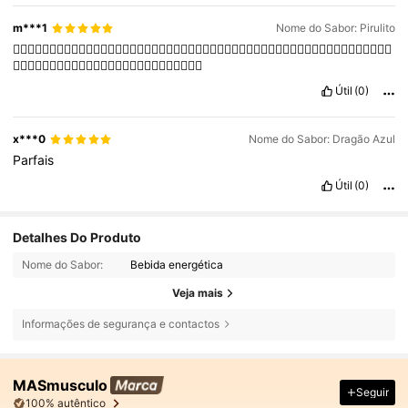
m***1
Nome do Sabor: Pirulito
👌🏻👌🏻👌🏻👌🏻👌🏻👌🏻👌🏻👌🏻👌🏻👌🏻👌🏻👌🏻👌🏻👌🏻👌🏻👌🏻👌🏻👌🏻👌🏻👌🏻👌🏻👌🏻👌🏻👌🏻👌🏻👌🏻
👌🏻👌🏻👌🏻👌🏻👌🏻👌🏻👌🏻👌🏻👌🏻😍😍😍😍👌🏻👌🏻
Útil
(0)
x***0
Nome do Sabor: Dragão Azul
Parfais
Útil
(0)
Detalhes Do Produto
Nome do Sabor:
Bebida energética
Veja mais
Informações de segurança e contactos
MASmusculo
Seguir
100% autêntico