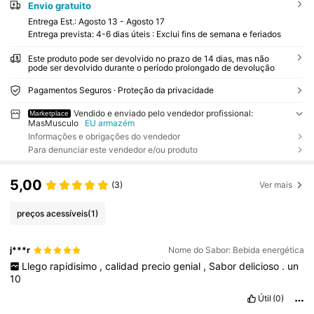
Envio gratuito
Entrega Est.:
Agosto 13 - Agosto 17
Entrega prevista: 4-6 dias úteis : Exclui fins de semana e feriados
Este produto pode ser devolvido no prazo de 14 dias, mas não
pode ser devolvido durante o período prolongado de devolução
Pagamentos Seguros · Proteção da privacidade
Vendido e enviado pelo vendedor profissional:
Marketplace
MasMusculo
EU armazém
Informações e obrigações do vendedor
Para denunciar este vendedor e/ou produto
5,00
(3)
Ver mais
preços acessíveis
(1)
j***r
Nome do Sabor: Bebida energética
Llego
rapidisimo
,
calidad
precio
genial
,
Sabor
delicioso
.
un
10
Útil
(0)