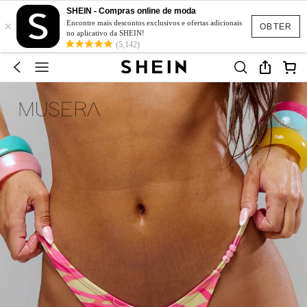
SHEIN - Compras online de moda
×
Encontre mais descontos exclusivos e ofertas adicionais
OBTER
no aplicativo da SHEIN!
(5,142)