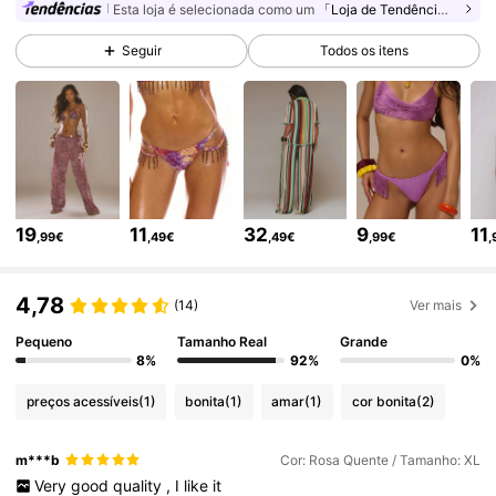
Esta loja é selecionada como um
「Loja de Tendências」
4.3M Seguidores
4,83
Seguir
Todos os itens
4.3M Seguidores
4,83
4.3M Seguidores
4,83
19
11
32
9
11
,99€
,49€
,49€
,99€
,
4.3M Seguidores
4,83
4,78
(14)
Ver mais
4.3M Seguidores
4,83
Pequeno
Tamanho Real
Grande
8%
92%
0%
preços acessíveis
(1)
bonita
(1)
amar
(1)
cor bonita
(2)
4.3M Seguidores
4,83
m***b
Cor: Rosa Quente / Tamanho: XL
Very
good
quality
,
I
like
it
4.3M Seguidores
4,83