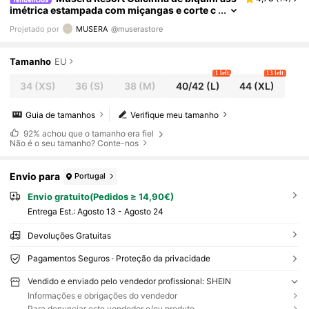
imétrica estampada com miçangas e corte c
avado - Ideal para férias, viagens de verão e
Projetado por
MUSERA
@muserastore
moda praia - Casa Calypso
Tamanho
EU
1 left
13 left
34
(XS)
36
(S)
38
(M)
40/42
(L)
44
(XL)
Guia de tamanhos
Verifique meu tamanho
92%
achou que o tamanho era fiel
Não é o seu tamanho? Conte-nos
Envio para
Portugal
Envio gratuito(Pedidos ≥ 14,90€)
Entrega Est.:
Agosto 13 - Agosto 24
Devoluções Gratuitas
Pagamentos Seguros · Proteção da privacidade
Vendido e enviado pelo vendedor profissional: SHEIN
Informações e obrigações do vendedor
Para denunciar este vendedor e/ou produto