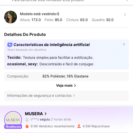
Modelo está vestindo:
S
Altura:
173.0
Peito:
85.0
Cintura:
63.0
Quadris:
92.0
Detalhes Do Produto
Características da inteligência artificial
Texto baseado em detalhes
Tecido:
Textura simples para facilitar a estilização.
ocasional, sexy:
Descontraído e fácil de conjugar.
Composição:
82% Poliéster, 18% Elastane
Veja mais
Informações de segurança e contactos
4.3M Seguidores
4,83
MUSERA
t***z
seguiu
2 horas atrás
s***b
está a navegar
4.3M Seguidores
4,83
9.1M Vendidos recentemente
4.5M Repurchase