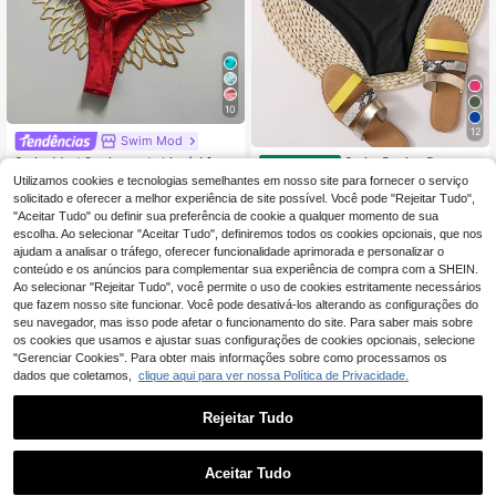
10
12
Swim Mod
Swim Mod Conjunto de biquíni femi
Swim Basics Preto Si
EU Warehouse
nino de duas peças em tecido de m
mples sexy Biquíni Parte Inferior
(1000+)
Utilizamos cookies e tecnologias semelhantes em nosso site para fornecer o serviço
11
,87€
-1%
11,99€
alha texturizada, top com amarraçã
solicitado e oferecer a melhor experiência de site possível. Você pode "Rejeitar Tudo",
7
o frontal e calcinha franzida, ideal p
,91€
"Aceitar Tudo" ou definir sua preferência de cookie a qualquer momento de sua
ara praia e verão.
escolha. Ao selecionar "Aceitar Tudo", definiremos todos os cookies opcionais, que nos
ajudam a analisar o tráfego, oferecer funcionalidade aprimorada e personalizar o
conteúdo e os anúncios para complementar sua experiência de compra com a SHEIN.
Ao selecionar "Rejeitar Tudo", você permite o uso de cookies estritamente necessários
que fazem nosso site funcionar. Você pode desativá-los alterando as configurações do
seu navegador, mas isso pode afetar o funcionamento do site. Para saber mais sobre
os cookies que usamos e ajustar suas configurações de cookies opcionais, selecione
"Gerenciar Cookies". Para obter mais informações sobre como processamos os
dados que coletamos,
clique aqui para ver nossa Política de Privacidade.
Rejeitar Tudo
Aceitar Tudo