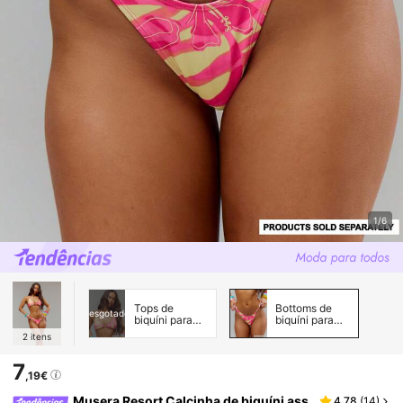
1/6
Tops de
Bottoms de
esgotado
biquíni para
biquíni para
mulheres
mulheres
2
itens
7
,19€
Musera Resort Calcinha de biquíni ass
4,78
(
14
)