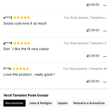
Útil
(0)
4.3M Seguidores
4,83
a***2
Cor: Rosa Quente / Tamanho: L
Soooo
cute
love
it
so
much
Útil
(0)
4.3M Seguidores
4,83
g***4
Cor: Rosa Quente / Tamanho: S
Don
’
t
like
the
fit
nice
colour
Útil
(0)
l***k
Cor: Rosa Quente / Tamanho: M
Love
this
product
,
really
good
!
Útil
(0)
Você Também Pode Gostar
Recomendar
Jóias & Relógios
Sapato
Vestuário e Acessórios