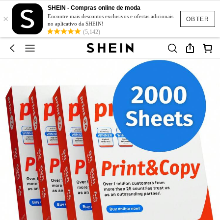
SHEIN - Compras online de moda
×
Encontre mais descontos exclusivos e ofertas adicionais
OBTER
no aplicativo da SHEIN!
(5,142)