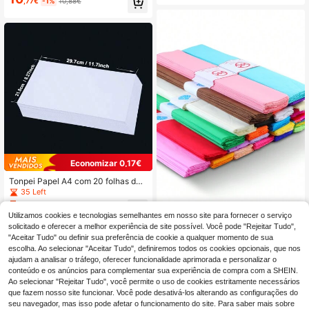
,77€
-1%
10,88€
a cartões comemorativos, cartões d
ncadernação artesanal, placa para
e visita, convites de casamento, car
pasta de folhas soltas, placa de enc
dápios - acabamento durável e bril
adernação para folhas soltas, placa
hante, cartões de convite | Textura
de núcleo de papel, placa para livro
brilhante | Superfície reflexiva
s de design, cartão grosso branco/k
raft/cinzento, placa de núcleo de p
apel resistente, material para encad
ernação de livros, adequado para c
apas de livros, scrapbooks e fundo
de moldura de fotografia, capas par
a encadernação de livros, scrapboo
k, consumíveis dedicados para fund
o de moldura de fotografia, utilizado
para scrapbooks, artesanato DIY/cri
ação de livros de autocolantes, cart
ão para pintura artesanal, criação d
e caixas de embalagem de presente
Economizar 0,17€
s e fundo de moldura de fotografia,
materiais artesanais
Tonpei Papel A4 com 20 folhas de 1
20g, 160g, 200g, 250g e 300g, bra
35 Left
nco gelo perolado, material escolar,
5
,91€
-2%
6,08€
volta às aulas
Utilizamos cookies e tecnologias semelhantes em nosso site para fornecer o serviço
Pacote com 10 unidades de papel a
5
massado colorido, embrulho de pres
solicitado e oferecer a melhor experiência de site possível. Você pode "Rejeitar Tudo",
,62€
-1%
5,68€
ente de flores de papel feito à mão,
"Aceitar Tudo" ou definir sua preferência de cookie a qualquer momento de sua
rosas DIY, decoração de girassol en
escolha. Ao selecionar "Aceitar Tudo", definiremos todos os cookies opcionais, que nos
rolado, suprimentos de cravo para f
ajudam a analisar o tráfego, oferecer funcionalidade aprimorada e personalizar o
azer presentes de Dia das Mães, 15
conteúdo e os anúncios para complementar sua experiência de compra com a SHEIN.
cores misturadas, material escolar,
Ao selecionar "Rejeitar Tudo", você permite o uso de cookies estritamente necessários
volta às aulas
que fazem nosso site funcionar. Você pode desativá-los alterando as configurações do
seu navegador, mas isso pode afetar o funcionamento do site. Para saber mais sobre