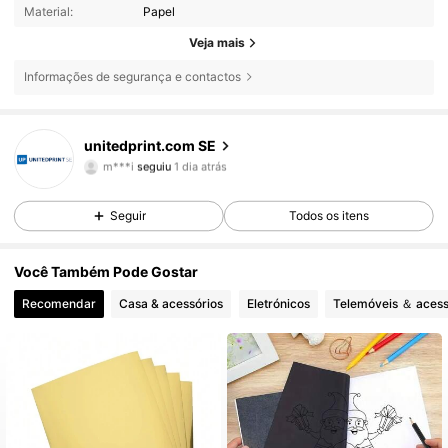
Material:
Papel
Veja mais
Informações de segurança e contactos
2 Seguidores
5,00
unitedprint.com SE
m***i
seguiu
1 dia atrás
2 Seguidores
5,00
Seguir
Todos os itens
Você Também Pode Gostar
Recomendar
Casa & acessórios
Eletrónicos
Telemóveis ＆ acess