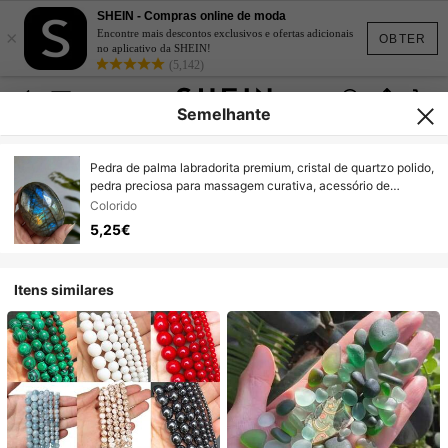
SHEIN - Compras online de moda
×
Encontre mais descontos exclusivos e ofertas adicionais
OBTER
no aplicativo da SHEIN!
(5,142)
Semelhante
Pedra de palma labradorita premium, cristal de quartzo polido,
pedra preciosa para massagem curativa, acessório de
decoração para casa, com fabricação de joias "faça você
Colorido
mesmo" para entusiastas de cristal, presente ideal para
5,25€
ocasiões especiais
Itens similares