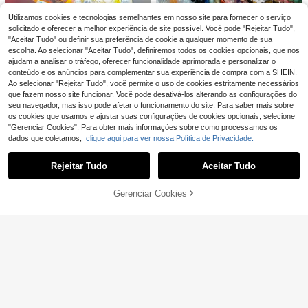
as, Pedra para Banheira, Lapidaçã
o, Pedras para Fontes
Utilizamos cookies e tecnologias semelhantes em nosso site para fornecer o serviço
1 peça (30-40 peças) Pulseira de c
solicitado e oferecer a melhor experiência de site possível. Você pode "Rejeitar Tudo",
ristal de pedra natural polida, quart
15 Left
"Aceitar Tudo" ou definir sua preferência de cookie a qualquer momento de sua
zo transparente, contas elásticas a
5
,89€
ssimétricas, pepitas de quartzo, pul
escolha. Ao selecionar "Aceitar Tudo", definiremos todos os cookies opcionais, que nos
seira de cristal para DIY
1 peça Flores de Goma Amarelas e
ajudam a analisar o tráfego, oferecer funcionalidade aprimorada e personalizar o
m Vários Formatos, Cristais Amarel
10 Left
conteúdo e os anúncios para complementar sua experiência de compra com a SHEIN.
os, Minerais de Alta Qualidade. Ade
8
Ao selecionar "Rejeitar Tudo", você permite o uso de cookies estritamente necessários
,71€
quado para Pedras Decorativas em
que fazem nosso site funcionar. Você pode desativá-los alterando as configurações do
Casas, Secretárias e Aquários.
seu navegador, mas isso pode afetar o funcionamento do site. Para saber mais sobre
os cookies que usamos e ajustar suas configurações de cookies opcionais, selecione
"Gerenciar Cookies". Para obter mais informações sobre como processamos os
dados que coletamos,
clique aqui para ver nossa Política de Privacidade.
Mostrar artigos semelhantes em stock
Veja tudo
Cristal de Pedra da Lua Natural em
Formato de Palma - Gema Natural c
30 Left
om Corte Oval e Brilho Azul Arco-Íri
Rejeitar Tudo
Aceitar Tudo
6
Desculpe, este produto está esgotado.
1 coluna de fluorita verde natural, p
,52€
s, Decoração para Casa (Interior e E
edra de cristal única, adequada par
26 Left
xterior), Expositor de Mesa, Present
a decoração de casa e escritório, pr
e de Natal e Ação de Graças, Decor
6
Gerenciar Cookies
ESGOTADO
,38€
esente ideal para colecionadores.
ação Externa | Pedra Arco-Íris | Sup
erfície Lisa e Polida
1 pedra de cristal de ágata natural
4
polida, adequada para difusão de a
,79€
-3%
4,98€
romas, cura energética, quartzo ros
a, quartzo fumê, ametista, labradori
ta, decoração de casa, plantas, aqu
500g (1,1lb) de Jaspe Vermelho Nat
ário, pedra de incenso à prova de f
ural Bruto, Cristal de Ágata Vermelh
9 Left
ogo
a Natural, Ornamentos, Espécime
4
,24€
Mineral, Gema para Ensino de Ciên
cias, Pedra para Banheira, Lapidaç