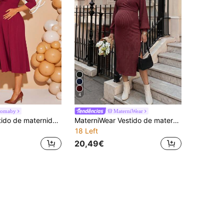
4
oomaby
MaterniWear
Loomaby Vestido de maternidade elegante para festa, cor sólida, manga bufante, amamentação
MaterniWear Vestido de maternidade feminino de malha de cor sólida com manga comprida e bainha dividida, adequado para outono e inverno, vestido de gravidez, vestido de professora
18 Left
20,49€