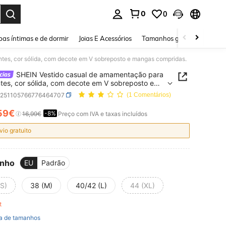
0
0
ar. Press Enter to select.
as íntimas e de dormir
Joias E Acessórios
Tamanhos grandes
Sapa
tes, cor sólida, com decote em V sobreposto e mangas compridas.
SHEIN Vestido casual de amamentação para
tes, cor sólida, com decote em V sobreposto e
s compridas.
z251105766776464707
(1 Comentários)
59€
-8%
ICE AND AVAILABILITY
16,99€
Preço com IVA e taxas incluídos
vio gratuito
nho
EU
Padrão
(S)
38 (M)
40/42 (L)
44 (XL)
ft
a de tamanhos