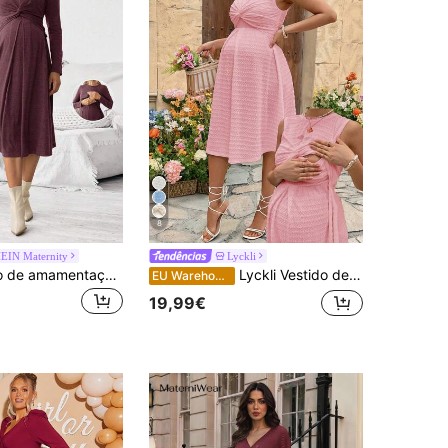
8
EIN Maternity
Lyckli
SHEIN Vestido de amamentação casual para maternidade, cor sólida, gola redonda, manga comprida, design torcido
Lyckli Vestido de amamentação sem mangas, casual, de cor sólida, com nó torcido, para o verão.
EU Warehouse
19,99€