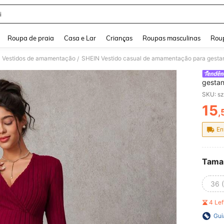
i
and down arrow keys to navigate search Buscas recentes and Pesquisar e Encontr
Roupa de praia
Casa e Lar
Crianças
Roupas masculinas
Roup
Vestidos de amamentação
SHEIN Vestido casual de amamentação para gestan
/
gestan
manga
SKU: s
15
,
PR
En
Tama
36 
4 Le
Gui