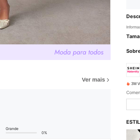
Descr
Informa
Tama
Sobre
Ver mais
3M V
Comemo
ESTI
Grande
0%