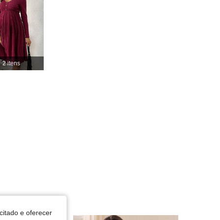
4,79
14K
481K
4,79
14K
481K
2 itens
4,79
14K
481K
4,79
14K
481K
citado e oferecer