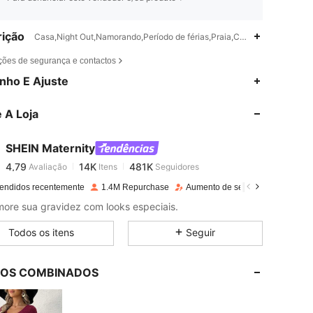
ição
Casa,Night Out,Namorando,Período de férias,Praia,Casamento,Escritó
ções de segurança e contactos
4,79
14K
481K
nho E Ajuste
 A Loja
4,79
14K
481K
SHEIN Maternity
4,79
14K
481K
Avaliação
Itens
Seguidores
o***3
pago
1 dia atrás
endidos recentemente
1.4M Repurchase
Aumento de seguidores 10%
4,79
14K
481K
re sua gravidez com looks especiais.
Todos os itens
Seguir
4,79
14K
481K
LOS COMBINADOS
4,79
14K
481K