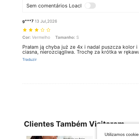
Sem comentários Loacl
g***7
13 Jul,2026
Cor: Vermelho, Tamanho: S
Cor:
Vermelho
Tamanho:
S
Prałam ją chyba już ze 4x i nadal puszcza kolor i
ciasna, nierozciągliwa. Trochę za krótka w ręka
Traduzir
Clientes Também Visitaram
Utilizamos cookie