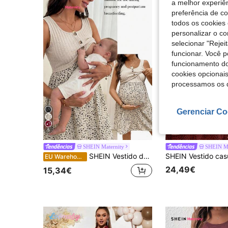
a melhor experiên
preferência de c
todos os cookies 
personalizar o c
selecionar "Rejei
funcionar. Você 
funcionamento do
cookies opcionai
processamos os 
Gerenciar Co
5
SHEIN Maternity
SHEIN Ma
SHEIN Vestido de maternidade com patchwork floral, gola redonda, sem mangas, para férias
EU Warehouse
24,49€
15,34€