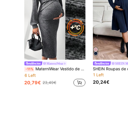
MaterniWear
SHEIN Ma
MaterniWear Vestido de amamentação elegante com sobreposição de cor sólida, decote em V, ombro caído, manga comprida, canelado, justo
-11%
1 Left
6 Left
20,24€
20,79€
23,49€