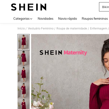
Bikin
Use up 
Categorias
Novidades
Navio rápido
Roupas femininas
Início
Vestuário Feminino
Roupa de maternidade
Enfermagem
/
/
/
/