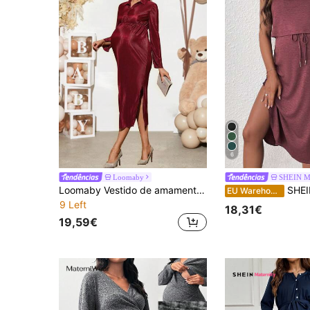
6
Loomaby
SHEIN Ma
Loomaby Vestido de amamentação elegante com fenda lateral e cor sólida para mulheres grávidas, outono para chá de bebê, para maternidade
SHEIN Vestido de amamentaçã
EU Warehouse
9 Left
18,31€
19,59€