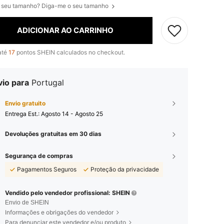
 seu tamanho? Diga-me o seu tamanho
ADICIONAR AO CARRINHO
até
17
pontos SHEIN calculados no checkout.
vio para
Portugal
Envio gratuito
Entrega Est.:
Agosto 14 - Agosto 25
Devoluções gratuitas em 30 dias
Segurança de compras
Pagamentos Seguros
Proteção da privacidade
Vendido pelo vendedor profissional: SHEIN
Envio de SHEIN
Informações e obrigações do vendedor
Para denunciar este vendedor e/ou produto