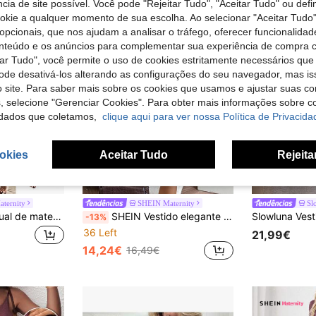
cia de site possível. Você pode "Rejeitar Tudo", "Aceitar Tudo" ou defi
ookie a qualquer momento de sua escolha. Ao selecionar "Aceitar Tudo"
opcionais, que nos ajudam a analisar o tráfego, oferecer funcionalida
onteúdo e os anúncios para complementar sua experiência de compra
tar Tudo", você permite o uso de cookies estritamente necessários que
pode desativá-los alterando as configurações do seu navegador, mas is
 site. Para saber mais sobre os cookies que usamos e ajustar suas co
s, selecione "Gerenciar Cookies". Para obter mais informações sobre 
dados que coletamos,
clique aqui para ver nossa Política de Privacida
okies
Aceitar Tudo
Rejeita
ternity
SHEIN Maternity
Sl
SHEIN Vestido casual de maternidade com estampado leopardo, gola redonda, manga comprida e bainha com folhos, para chá de bebé e amamentação, outono
SHEIN Vestido elegante de manga comprida com decote em V drapeado e franzido, cor sólida, para gestantes.
-13%
36 Left
21,99€
14,24€
16,49€