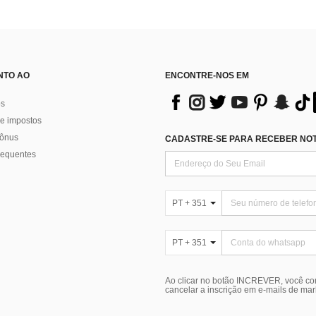
NTO AO
ENCONTRE-NOS EM
os
e impostos
bônus
CADASTRE-SE PARA RECEBER NOTÍ
requentes
PT + 351
PT + 351
Ao clicar no botão INCREVER, você c
cancelar a inscrição em e-mails de ma