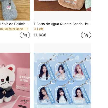
1 peça Estojo de Lápis de Pelúcia Gato Cinzento de Grande Capacidade - Estojo de Lápis de Poliéster Macio e Grosso com Fecho de Correr, Design de Desenho Animado Fofo, Perfeito para Armazenamento de Material Escolar e de Escritório, Estojo de Lápis, Bolsa Pequena, Material de Aprendizagem, Material de Escritório, Natal, Halloween, Meia de Presente de Natal, Presente de Halloween, Material de Aprendizagem Fofo
1 Bolsa de Água Quente Sanrio Hello Kitty com Estampa de Leopardo, Revestimento Interno Grosso, Capacidade de 1000ml, Aquece Mãos e Pés, Alto Valor Estético, Essencial para o Inverno, Presente Ideal para as Festas
3 Left
em Poliéster Bonecas adolescentes e coleções de pe
11,68€