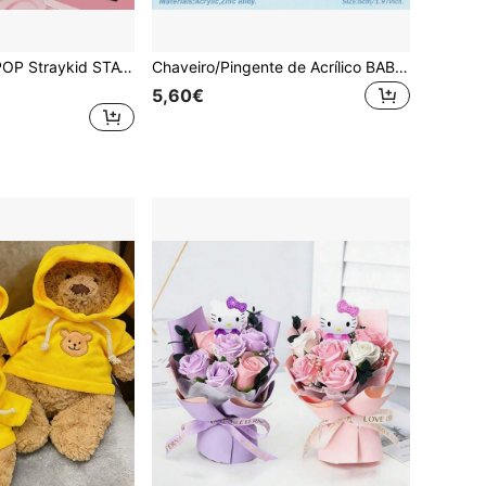
Chaveiro SKZ K POP Straykid STAY FM KPP Anime Cartoon SKZ 5'CLOCK com mini pendente MIMI Doll, artigos para festival de música, coleção de fãs, presente de aniversário e Dia dos Namorados
Chaveiro/Pingente de Acrílico BABY/MONSTER, Estilo Coreano, com Arte de Fã, Ahyeon, Asa, Rora, Chiquita, Ruka e Pharita. Decoração Personalizada para Carro/Cartão/Bolsa. Ideal para Homens e Mulheres. Presente Perfeito para Natal, Halloween e Outras Festas.
5,60€