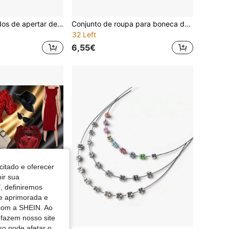
4 peças Brinquedos de apertar de melancia rosa & verde para férias - Textura macia e divertida, adequado para recompensas de festa & sala de aula, perfeito para presentes e festas de Natal, Halloween | Toque macio
Conjunto de roupa para boneca de 20 cm, conjunto de pijama de 4 peças, incluindo top, calças, chapéu e meias. Conjunto de roupa fofo, adequado para vestir bonecas. Decorações fofas, adequadas para bonecos de pelúcia. Pequenos presentes para festas, presentes de aniversário (excluindo bonecas)
32 Left
6,55€
citado e oferecer
nir sua
, definiremos
de aprimorada e
 com a SHEIN. Ao
 fazem nosso site
so pode afetar o