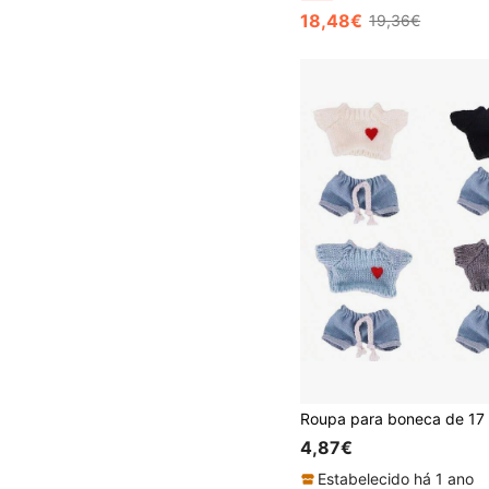
18,48€
19,36€
4,87€
Estabelecido há 1 ano