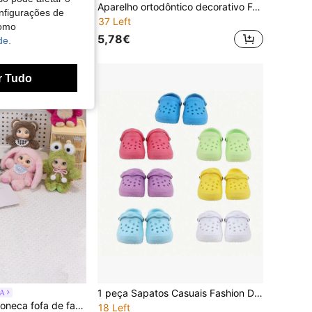
Conjuntos de Roupa de Luxo para Bonecas em Várias Peças, Desenhados para Fashionistas, Combinados com Acessórios Requintados, Adequados para Diversas Ocasiões. Servem para Bonecas de 11,5-12 Polegadas, Roupa para Bonecas BJD 1/6, Sapatos, Chapéus, Malas, Brincos, Colares, Podem Ser Usados como Presentes de Feriados.
Aparelho ortodôntico decorativo Forlabubu, ajustável e colorido em aço, ideal para bonecas de 17 cm de todas as gerações. Acessórios para bonecas.
nfigurações de
37 Left
como
5,78€
de.
r Tudo
1 peça Sapatos Casuais Fashion Desgastados para Bonecas de 18 Polegadas, Várias Cores Disponíveis, Estilo Casual, Atende às Necessidades de Roupa de Boneca Rica e Visual Casual, Adequado para Mudança Diária de Roupa de Boneca e Exibição, Coleção de Bonecas, Roupa de Festa Fashion para Bonecas, Acessórios de Decoração para Exibição de Coleção e Brincadeira de Interpretação de Papéis
A
POKOJA LAND Boneca fofa de família em vinil, bonecas de vinil macio, pingente de urso rosa vermelho, pingente de ovelha amarela para bolsa, presentes de aniversário, decoração de Natal, Halloween (material interno Tangjia (rígido), enchimento não macio), primavera ao verão
18 Left