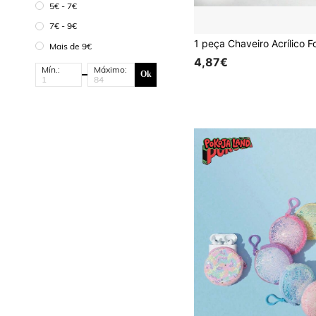
5€ - 7€
7€ - 9€
Mais de 9€
4,87€
Mín.:
Máximo:
Ok