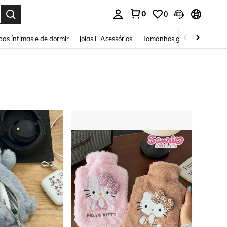
0
0
ar. Press Enter to select.
as íntimas e de dormir
Joias E Acessórios
Tamanhos grandes
Sapa