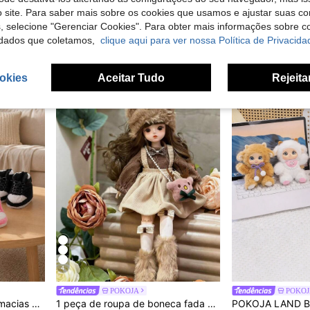
Capas de assento de carro estilo novo com almofada de pelúcia macia e clipe de saída de ar, fofas e práticas, decoração ideal para fãs e colecionadores de bonecas.
Hasbro 1 peça Toalha de Mesa, Toalhas de Mesa de Múltiplos Universos, Adicionando uma Atmosfera Mágica a Festas, Toalhas de Mesa Essenciais para Festas de Feriados, Presente de Ano Novo, Presente de Dia dos Namorados, Presente de Páscoa
 site. Para saber mais sobre os cookies que usamos e ajustar suas co
3 Left
17,81€
s, selecione "Gerenciar Cookies". Para obter mais informações sobre 
5,48€
dados que coletamos,
clique aqui para ver nossa Política de Privacida
okies
Aceitar Tudo
Rejeita
4
POKOJA
POKOJ
 Graças e como presentes de aniversário.
1 peça de roupa de boneca fada da floresta de 30 cm, vestido de renda floral feito à mão com detalhes, roupa de princesa para boneca BJD SD, roupa de festa, presente de coleção para meninas, adereço fotográfico de primavera (não é de pelúcia)