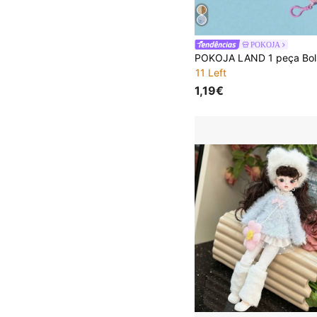
POKOJA
11 Left
1,19€