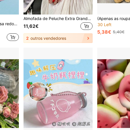
Almofada de Peluche Extra Grande em Forma de Morango, Decoração de Quarto, Tecido de Peluche Curto Super Macio, Adequada para Melhores Amigos, Lembranças de Festa, Halloween, Presentes de Aniversário, Presentes de Feriados, Presente Perfeito, Aplicável para Casa, Carro, Almofada de Sesta, Sala de Aula, Época de Regresso às Aulas
POKOJA LAND 1 peça Bolsa redonda com fecho de correr brilhante - Porta-moedas com lantejoulas cintilantes e estojo para auscultadores, mini carteira portátil brilhante com acabamento metálico - Organizador prático e fofo para adolescentes e adultos, acessório casual adorável para o dia a dia
30 Left
11,62€
5,38€
5,40€
2
outros vendedores