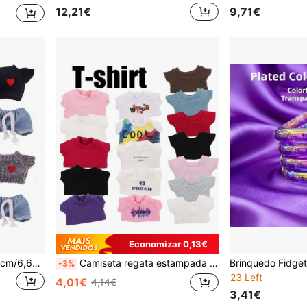
12,21€
9,71€
Economizar 0,13€
Roupa para boneca de 17 cm/6,69 pol.: Conjunto de suéter com estampa de coração e calça jeans da 2ª geração da linha Sit-Sit Party para Labubu. Acessório para pendurar. Ideal para vestir a boneca e como presente de Natal.
Camiseta regata estampada de cor sólida, para Labubu, conjunto combinando, presente ideal para feriados e aniversários (boneco de pelúcia não incluído)
-3%
23 Left
4,01€
4,14€
3,41€