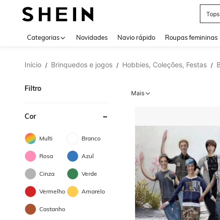
Tops
Use up 
Categorias
Novidades
Navio rápido
Roupas femininas
Início
Brinquedos e jogos
Hobbies, Coleções, Festas
/
/
/
Filtro
Mais
Cor
Multi
Branco
Rosa
Azul
Cinza
Verde
Vermelho
Amarelo
Castanho