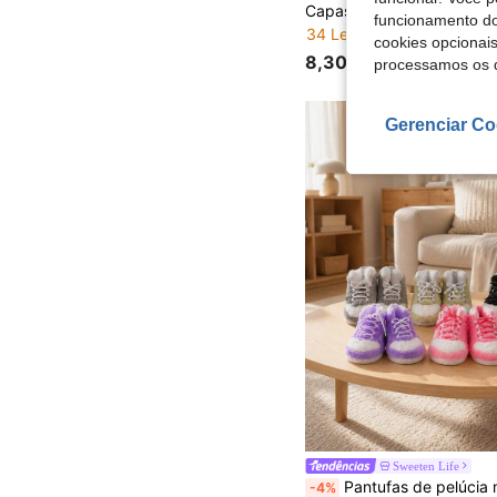
funcionamento do
34 Left
cookies opcionai
8,30€
processamos os 
Gerenciar Co
Sweeten Life
Pantufas de pelúcia macias e aconchegantes com estampa de coelho, perfeitas para casa, Halloween, Natal, Dia de Ação de
-4%