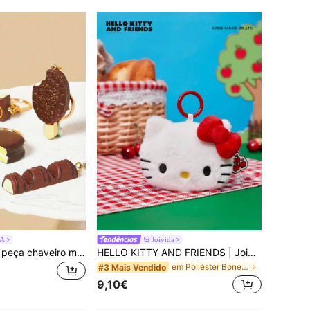
A
Joivida
POKOJA LAND 1 peça chaveiro mini realista de chocolate estilo coreano, pingente de barra de chocolate crocante e gelado, acessório fofo com tema de comida para mala, presente para rapariga
HELLO KITTY AND FRIENDS | Joivida 1pc Chaveiro de Cabeça 3D Co-Branded, Forma Fofa de Pé, Design Clássico, Pode Ser Pendurado em Bolsas, Chaveiros, Mochilas Escolares, Ótimo para Adolescentes & Adultos, Um Presente Único para Aniversário ou Comemoração
em Poliéster Bonecas adolescentes e coleções de pe
#3 Mais Vendido
9,10€