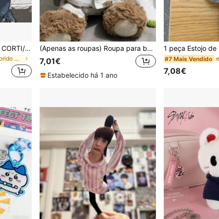
Figura Articulada Animada CORTI/S Nova de 30 cm, Totalmente Articulada - Presente Perfeito para Namorado/Namorada, Decoração de Quarto, Melhor Presente de Aniversário, Presente de Natal
(Apenas as roupas) Roupa para bonecas Lapopo de 28cm a 32cm, roupa para boneca Urso Barcelona, roupa fofa para urso de pelúcia com abertura para o rabo, pijama ideal para coelho.
em Multicolorido Bonecas adolescentes e coleções d
#7 Mais Vendido
7,01€
7,08€
Estabelecido há 1 ano