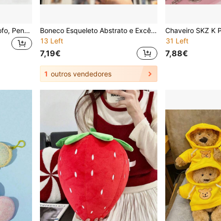
1 peça Chaveiro Acrílico Fofo, Pendente de Desenho Animado Curativo com Sino e Argola em Forma de Estrela, Design Vivo e Brincalhão, Textura Transparente e Grossa, Pode Ser Pendurado em Mochilas e Chaves. Adequado como Artigos para Festa de Aniversário, Presentes de Ano Novo, Presentes de Dia dos Namorados, Presentes de Halloween, Presentes de Natal, Presentes de Páscoa, Acessórios para o Look Diário, Fofo e Versátil, Múltiplos Estilos Adoráveis Disponíveis. (Estilo Aleatório)
Boneco Esqueleto Abstrato e Excêntrico TXT, Membros Destacáveis, Decoração Engraçada Posável, Merchandising de Apoio aos Fãs, Presente de Aniversário e Feriado para Brincadeira
13 Left
31 Left
7,19€
7,88€
1
outros vendedores