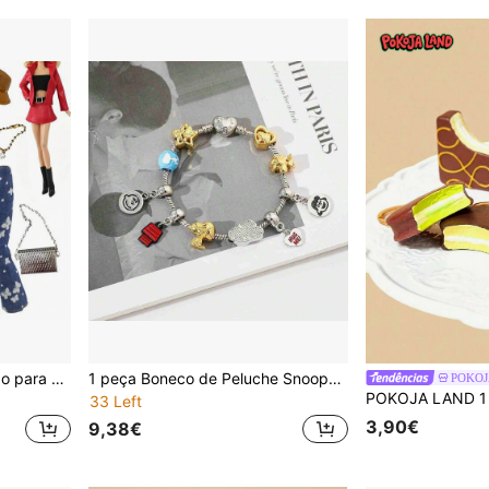
Conjunto de Roupa de Luxo para Boneca com Várias Peças, Desenhado para Fashionistas, Combinado com Acessórios Requintados, Adequado para Várias Ocasiões. Serve para Bonecas de 11,5-12 Polegadas, Roupa para Boneca BJD 1/6, Sapatos, Chapéus, Malas, Brincos, Colares, Pode Ser Usado como Presente de Feriado
1 peça Boneco de Peluche Snoopy 2026 Novo, Boneco de Peluche Snoopy Requintado e Interessante, Decoração de Pulso, Acabe com o Visual Monótono, Festa de Aniversário, Regresso às Aulas e Presente de Feriado. Pequeno Presente para Amigos e Família, Prémios de . (Estilo Aleatório)
POKOJ
33 Left
3,90€
9,38€