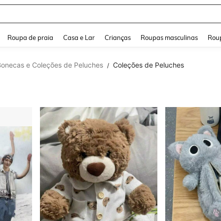
and down arrow keys to navigate search Buscas recentes and Pesquisar e Encontr
Roupa de praia
Casa e Lar
Crianças
Roupas masculinas
Roup
Bonecas e Coleções de Peluches
Coleções de Peluches
/