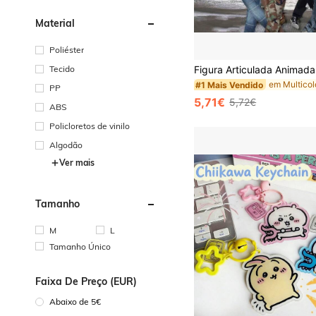
Material
Poliéster
Tecido
#1 Mais Vendido
PP
5,71€
5,72€
ABS
Policloretos de vinilo
Algodão
Ver mais
Tamanho
M
L
Tamanho Único
Faixa De Preço (EUR)
Abaixo de 5€