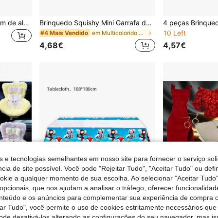
Boneca Lolita fofa de 30 cm de alta qualidade com roupas intercambiáveis, conjunto de boneca para vestir princesa, presente de aniversário
Brinquedo Squishy Mini Garrafa de Leite com Fruta - Copo de Leite Realista de Subida Lenta, Decoração de Secretária Inovadora, Item Fidget, Cores Sortidas, Squishy Fofo para Secretária/Escritório/Uso de Estudante & Presente, Brinquedos e Jogos Anti-Stress para Amantes de Papelaria > Passatempos, Coleções, Artigos para Festas > Brinquedos Criativos para Adolescentes > Brinquedos Anti-Stress para Adolescentes
10 Left
em Multicolorido Bonecas adolescentes e coleções d
#4 Mais Vendido
4,68€
4,57€
s e tecnologias semelhantes em nosso site para fornecer o serviço soli
cia de site possível. Você pode "Rejeitar Tudo", "Aceitar Tudo" ou defi
ookie a qualquer momento de sua escolha. Ao selecionar "Aceitar Tudo"
opcionais, que nos ajudam a analisar o tráfego, oferecer funcionalida
onteúdo e os anúncios para complementar sua experiência de compra
tar Tudo", você permite o uso de cookies estritamente necessários que
pode desativá-los alterando as configurações do seu navegador, mas is