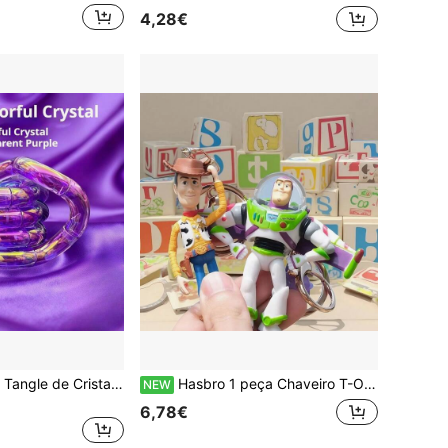
4,28€
Brinquedo Fidget Tangle de Cristal Iridescente Revestido, Brinquedo de Apertar para Alívio de Stress em , Brinquedo Sensorial Portátil e Flexível para Decoração de Sala de Aula, Presente Prático de Regresso às Aulas para Adolescentes e Adultos com ASMR e PHDA
Hasbro 1 peça Chaveiro T-OyStory, Pendente de Bolsa Woody Buzz, Charm de Boneca de Desenhos Animados, Acessório de Figura de Anime, Presente de Aniversário, Ornamento para Mochila
NEW
6,78€