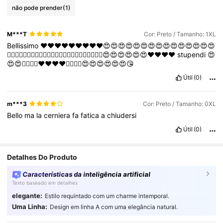
não pode prender
(1)
M***T
Cor: Preto / Tamanho: 1XL
Bellissimo
♥️♥️♥️♥️♥️♥️♥️♥️♥️😍😍😍😍😍😍😍😍😍😍😍😍😍😍😍
❤️‍🔥❤️‍🔥❤️‍🔥❤️‍🔥❤️‍🔥❤️‍🔥❤️‍🔥❤️‍🔥❤️‍🔥❤️‍🔥❤️‍🔥❤️‍🔥😍😍😍😍😍😍♥️♥️♥️♥️
stupendi
😍
😍😍❤️‍🔥❤️‍🔥♥️♥️♥️♥️❤️‍🔥❤️‍🔥😍😍😍😍😍😍😘
Útil
(0)
m***3
Cor: Preto / Tamanho: 0XL
Bello
ma
la
cerniera
fa
fatica
a
chiudersi
Útil
(0)
Detalhes Do Produto
Características da inteligência artificial
Texto baseado em detalhes
elegante:
Estilo requintado com um charme intemporal.
Uma Linha:
Design em linha A com uma elegância natural.