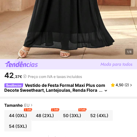
1/8
42
,37€
Preço com IVA e taxas incluídos
Vestido de Festa Formal Maxi Plus com
4,50
(
2
)
Decote Sweetheart, Lantejoulas, Renda Flora
l, Contraste e Bainha em Chiffon, para Format
ura, Preto, Outono
Tamanho
EU
1 left
2 left
9 left
44
(0XL)
48
(2XL)
50
(3XL)
52
(4XL)
54
(5XL)