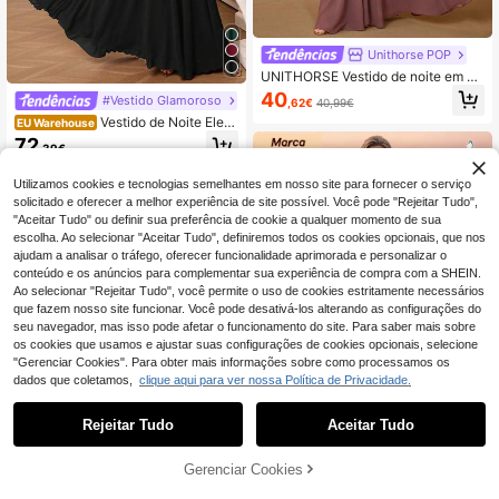
Unithorse POP
UNITHORSE Vestido de noite em ch
iffon com decote em V, mangas co
40
#Vestido Glamoroso
,62€
40,99€
m babados e apliques na cintura.
Vestido de Noite Eleg
EU Warehouse
ante AOSHABABI Plus Size Preto e
72
,39€
m Chiffon Plissado com Alças Fina
s, Vestido de Festa para Primavera
e Outono
Utilizamos cookies e tecnologias semelhantes em nosso site para fornecer o serviço
solicitado e oferecer a melhor experiência de site possível. Você pode "Rejeitar Tudo",
"Aceitar Tudo" ou definir sua preferência de cookie a qualquer momento de sua
escolha. Ao selecionar "Aceitar Tudo", definiremos todos os cookies opcionais, que nos
ajudam a analisar o tráfego, oferecer funcionalidade aprimorada e personalizar o
conteúdo e os anúncios para complementar sua experiência de compra com a SHEIN.
Ao selecionar "Rejeitar Tudo", você permite o uso de cookies estritamente necessários
que fazem nosso site funcionar. Você pode desativá-los alterando as configurações do
seu navegador, mas isso pode afetar o funcionamento do site. Para saber mais sobre
os cookies que usamos e ajustar suas configurações de cookies opcionais, selecione
"Gerenciar Cookies". Para obter mais informações sobre como processamos os
dados que coletamos,
clique aqui para ver nossa Política de Privacidade.
Rejeitar Tudo
Aceitar Tudo
11
Ever-Pretty POP
Gerenciar Cookies
ADICIONAR AO CARRINHO
9
EVERPRETTY Vestido de noite de lu