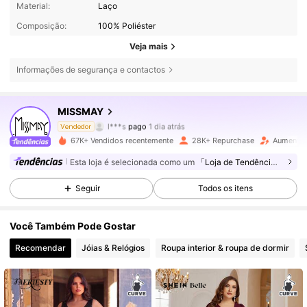
Material:
Laço
Composição:
100% Poliéster
Veja mais
Informações de segurança e contactos
62K Seguidores
4,87
MISSMAY
l***s
pago
1 dia atrás
Vendedor
m***s
seguiu
1 horas atrás
67K+ Vendidos recentemente
28K+ Repurchase
Aumento 
62K Seguidores
4,87
Esta loja é selecionada como um
「Loja de Tendências」
Seguir
Todos os itens
62K Seguidores
4,87
Você Também Pode Gostar
62K Seguidores
4,87
Recomendar
Jóias & Relógios
Roupa interior & roupa de dormir
62K Seguidores
4,87