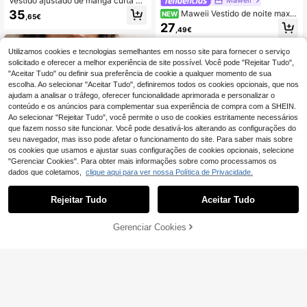
Vestido ajustado de manga curta e
m malha xadrez branco para mulher
35
Maweii Vestido de noite maxi
NEW
,65€
plus size, elegante, casual, para de
elegante para casamento e banque
27
slocações e férias, verão
,49€
te, tamanho grande, verde-azulado,
estampado floral, sem mangas, com
cintura marcada e folhos assimétric
Utilizamos cookies e tecnologias semelhantes em nosso site para fornecer o serviço
os
solicitado e oferecer a melhor experiência de site possível. Você pode "Rejeitar Tudo",
"Aceitar Tudo" ou definir sua preferência de cookie a qualquer momento de sua
escolha. Ao selecionar "Aceitar Tudo", definiremos todos os cookies opcionais, que nos
ajudam a analisar o tráfego, oferecer funcionalidade aprimorada e personalizar o
conteúdo e os anúncios para complementar sua experiência de compra com a SHEIN.
Ao selecionar "Rejeitar Tudo", você permite o uso de cookies estritamente necessários
que fazem nosso site funcionar. Você pode desativá-los alterando as configurações do
seu navegador, mas isso pode afetar o funcionamento do site. Para saber mais sobre
os cookies que usamos e ajustar suas configurações de cookies opcionais, selecione
"Gerenciar Cookies". Para obter mais informações sobre como processamos os
dados que coletamos,
clique aqui para ver nossa Política de Privacidade.
Rejeitar Tudo
Aceitar Tudo
Economizar 2,06€
ADICIONAR AO
Gerenciar Cookies
COMPRE AGORA
CARRINHO
#Charme Vitoriano
Vestido longo casual de renda, man
SHEIN Lady
ga curta, slim fit, branco, Anewsta,
85
SHEIN Lady Vestido d
EU Warehouse
,06€
-2%
87,12€
primavera, elegante, festival, feriad
e festa plus size feminino elegante
17
o, férias
,35€
-2%
17,81€
com lantejoulas