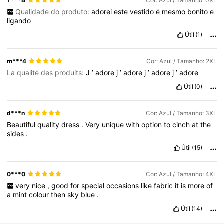
T***B
Cor: Azul / Tamanho: 0XL
Qualidade do produto:
adorei
este
vestido
é
mesmo
bonito
e
92K Seguidores
4,75
ligando
Útil
(1)
92K Seguidores
4,75
m***4
Cor: Azul / Tamanho: 2XL
La qualité des produits:
J
’
adore
j
’
adore
j
’
adore
j
’
adore
92K Seguidores
4,75
Útil
(0)
d***n
Cor: Azul / Tamanho: 3XL
Beautiful
quality
dress
.
Very
unique
with
option
to
cinch
at
the
sides
.
Útil
(15)
0***0
Cor: Azul / Tamanho: 4XL
very
nice
,
good
for
special
occasions
like
fabric
it
is
more
of
a
mint
colour
then
sky
blue
.
Útil
(14)