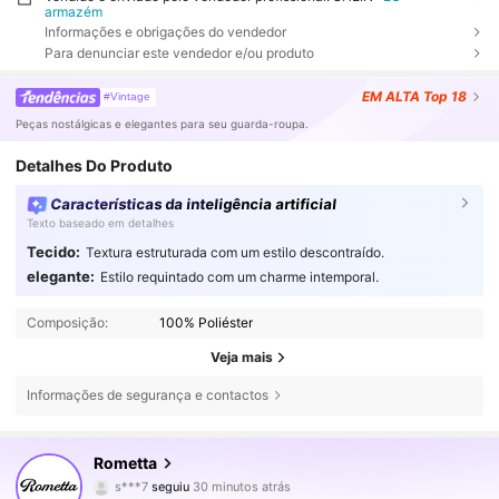
armazém
Informações e obrigações do vendedor
Para denunciar este vendedor e/ou produto
EM ALTA
Top 18
#Vintage
Peças nostálgicas e elegantes para seu guarda-roupa.
Detalhes Do Produto
Características da inteligência artificial
Texto baseado em detalhes
Tecido:
Textura estruturada com um estilo descontraído.
elegante:
Estilo requintado com um charme intemporal.
Composição:
100% Poliéster
Veja mais
Informações de segurança e contactos
92K Seguidores
4,75
Rometta
s***7
seguiu
30 minutos atrás
i***5
está a navegar