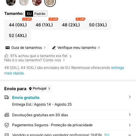
s, Páscoa, Dia Nacional, Ano Novo, encontros român
ticos, Natal, casamentos e para o outono/inverno.
Tamanho
:
EU
Padrão
24 left
10 left
35 left
44
(0XL)
46
(1XL)
48
(2XL)
50
(3XL)
52
(4XL)
Guia de tamanhos
Verifique meu tamanho
91%
achou que o tamanho era fiel
Não é o seu tamanho? Conte-nos
​48 (2XL), 44 (0XL) são enviados de EU Warehouse oferecendo
entrega
mais rápida
.
Envio para
Portugal
Envio gratuito
Entrega Est.:
Agosto 14 - Agosto 25
Devoluções gratuitas em 30 dias
Pagamentos Seguros · Proteção da privacidade
Vendido e enviado pelo vendedor profissional: SHEIN
EU