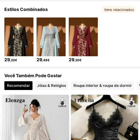
Estilos Combinados
Itens relacionados
29
29
29
,20€
,49€
,20€
Você Também Pode Gostar
Recomendar
Jóias & Relógios
Roupa interior & roupa de dormir