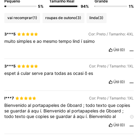
Pequeno
Tamanho Real
Grande
5%
94%
1%
vai recomprar
(1)
roupas de outono
(3)
linda
(3)
3***5
Cor: Preto / Tamanho: 4XL
muito
simples
e
ao
mesmo
tempo
lind
í
ssimo
Útil
(0)
3***5
Cor: Preto / Tamanho: 1XL
espet
á
cular
serve
para
todas
as
ocasi
õ
es
Útil
(0)
l***7
Cor: Preto / Tamanho: 1XL
Bienvenido
al
portapapeles
de
Gboard
;
todo
texto
que
copies
se
guardar
á
aqu
í.
Bienvenido
al
portapapeles
de
Gboard
;
todo
texto
que
copies
se
guardar
á
aqu
í.
Bienvenido
al
portapapeles
de
Gboard
;
todo
texto
que
copies
se
guardar
á
Útil
(0)
aqu
í.
Bienvenido
al
portapapeles
de
Gboard
;
todo
texto
que
copies
se
guardar
á
aqu
í.
Bienvenido
al
portapapeles
de