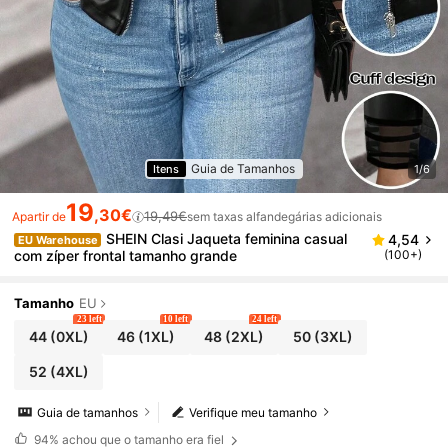
Guia de Tamanhos
Itens
1/6
19
,30€
19,49€
Apartir de
sem taxas alfandegárias adicionais
SHEIN Clasi Jaqueta feminina casual
4,54
EU Warehouse
com zíper frontal tamanho grande
(100+)
Tamanho
EU
23 left
10 left
24 left
44
(0XL)
46
(1XL)
48
(2XL)
50
(3XL)
52
(4XL)
Guia de tamanhos
Verifique meu tamanho
94%
achou que o tamanho era fiel