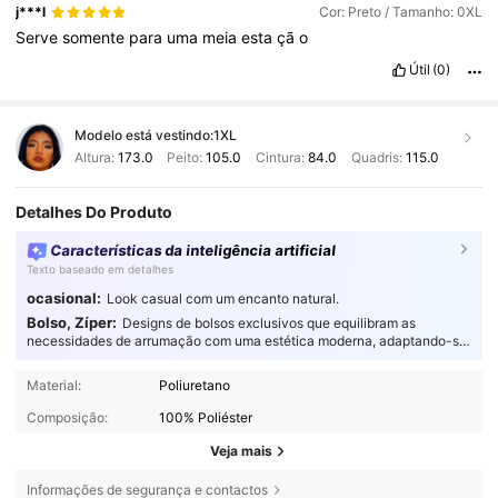
Gboard
;
todo
texto
que
copies
se
guardar
á
aqu
í.
Bienvenido
j***l
Cor: Preto / Tamanho: 0XL
al
portapapeles
de
Gboard
;
todo
texto
que
copies
se
guardar
á
Serve
somente
para
uma
meia
esta
çã
o
aqu
í.
Bienvenido
al
portapapeles
de
Gboard
;
todo
texto
que
copies
se
guardar
á
aqu
í.
Útil
(0)
Modelo está vestindo:
1XL
Altura:
173.0
Peito:
105.0
Cintura:
84.0
Quadris:
115.0
Detalhes Do Produto
Características da inteligência artificial
Texto baseado em detalhes
ocasional:
Look casual com um encanto natural.
Bolso, Zíper:
Designs de bolsos exclusivos que equilibram as
necessidades de arrumação com uma estética moderna, adaptando-se
na perfeição a todas as ocasiões.
Material:
Poliuretano
Composição:
100% Poliéster
Veja mais
Informações de segurança e contactos