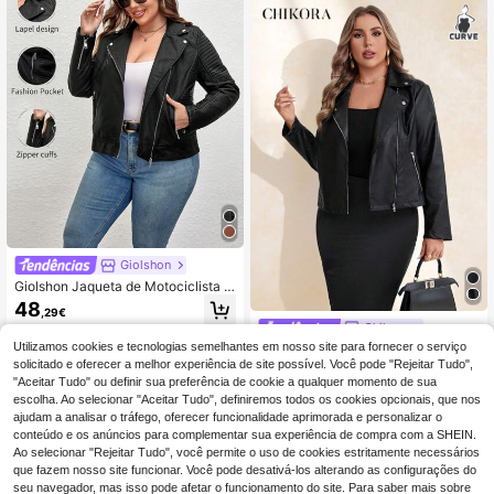
Giolshon
Giolshon Jaqueta de Motociclista e
m Pele Sintética para Mulher Plus S
48
,29€
ize, Estilo Street, Curta, em PU, com
Chikora
Forro e Bolsos, Casual Urbana, Pret
Utilizamos cookies e tecnologias semelhantes em nosso site para fornecer o serviço
a, Elegante, para Outono
Chikora Jaqueta plus
EU Warehouse
size feminina outono/inverno para
solicitado e oferecer a melhor experiência de site possível. Você pode "Rejeitar Tudo",
25
,24€
motocicleta com zíper de metal
"Aceitar Tudo" ou definir sua preferência de cookie a qualquer momento de sua
escolha. Ao selecionar "Aceitar Tudo", definiremos todos os cookies opcionais, que nos
ajudam a analisar o tráfego, oferecer funcionalidade aprimorada e personalizar o
conteúdo e os anúncios para complementar sua experiência de compra com a SHEIN.
Ao selecionar "Rejeitar Tudo", você permite o uso de cookies estritamente necessários
que fazem nosso site funcionar. Você pode desativá-los alterando as configurações do
seu navegador, mas isso pode afetar o funcionamento do site. Para saber mais sobre