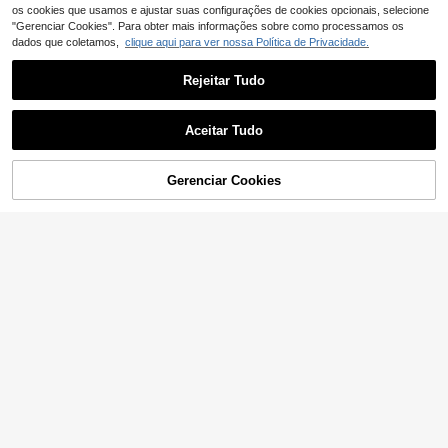
os cookies que usamos e ajustar suas configurações de cookies opcionais, selecione
"Gerenciar Cookies". Para obter mais informações sobre como processamos os
dados que coletamos,
clique aqui para ver nossa Política de Privacidade.
Rejeitar Tudo
Aceitar Tudo
ADICIONAR AO
Gerenciar Cookies
COMPRE AGORA
CARRINHO