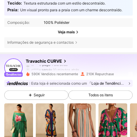
Tecido:
Textura estruturada com um estilo descontraído.
Praia:
Um visual pronto para a praia com um charme descontraído.
Composição:
100% Poliéster
Veja mais
Informações de segurança e contactos
217K Seguidores
4,77
Travachic CURVE
c***a
seguiu
10 minutos atrás
590K Vendidos recentemente
210K Repurchase
217K Seguidores
4,77
Esta loja é selecionada como um
「Loja de Tendências」
Seguir
Todos os itens
217K Seguidores
4,77
217K Seguidores
4,77