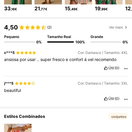
217K Seguidores
4,77
33
21
15
19
12
,16€
,77€
,49€
,99€
217K Seguidores
4,77
4,50
(2)
Ver mais
Pequeno
Tamanho Real
Grande
217K Seguidores
4,77
0%
100%
0%
c***5
Cor: Damasco / Tamanho: 4XL
ansiosa
por
usar
..
super
fresco
e
confort
á
vel
recomendo
217K Seguidores
4,77
Útil
(0)
217K Seguidores
4,77
j***5
Cor: Damasco / Tamanho: 3XL
beautiful
Útil
(0)
217K Seguidores
4,77
Estilos Combinados
conjuntos
217K Seguidores
4,77