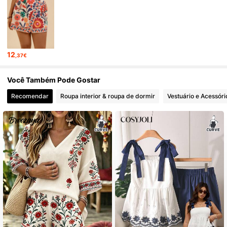
12
,37€
Você Também Pode Gostar
Recomendar
Roupa interior & roupa de dormir
Vestuário e Acessóri