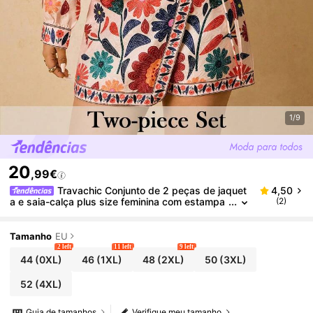
1/9
20
,99€
Travachic Conjunto de 2 peças de jaquet
4,50
a e saia-calça plus size feminina com estampa
(2)
floral damasco, roupa romântica para encontro
s de outono/inverno
Tamanho
EU
2 left
11 left
9 left
44
(0XL)
46
(1XL)
48
(2XL)
50
(3XL)
52
(4XL)
Guia de tamanhos
Verifique meu tamanho