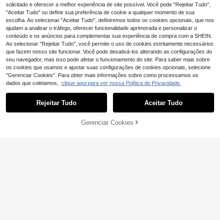
eminino de praia, conjunto cáqui, ro
solicitado e oferecer a melhor experiência de site possível. Você pode "Rejeitar Tudo",
upa casual feminina, roupa de verã
"Aceitar Tudo" ou definir sua preferência de cookie a qualquer momento de sua
o feminina, roupa de verão, roupa d
escolha. Ao selecionar "Aceitar Tudo", definiremos todos os cookies opcionais, que nos
e praia, roupa de férias - estilo femi
ajudam a analisar o tráfego, oferecer funcionalidade aprimorada e personalizar o
nino, conjunto casual de duas peça
conteúdo e os anúncios para complementar sua experiência de compra com a SHEIN.
s com camisa e calças
Ao selecionar "Rejeitar Tudo", você permite o uso de cookies estritamente necessários
que fazem nosso site funcionar. Você pode desativá-los alterando as configurações do
seu navegador, mas isso pode afetar o funcionamento do site. Para saber mais sobre
os cookies que usamos e ajustar suas configurações de cookies opcionais, selecione
"Gerenciar Cookies". Para obter mais informações sobre como processamos os
dados que coletamos,
clique aqui para ver nossa Política de Privacidade.
Rejeitar Tudo
Aceitar Tudo
SHEIN EZwear Conjunto de 2 peças
Gerenciar Cookies
ADICIONAR AO CARRINHO
23
plus size de verão casual com listra
,02€
s: camiseta e calça.
#Charme havaiano
Vivid Eden Conjunto d
EU Warehouse
18
e 2 peças feminino plus size para o
,49€
verão, composto por quimono e sho
rts com estampa de folhas azuis.