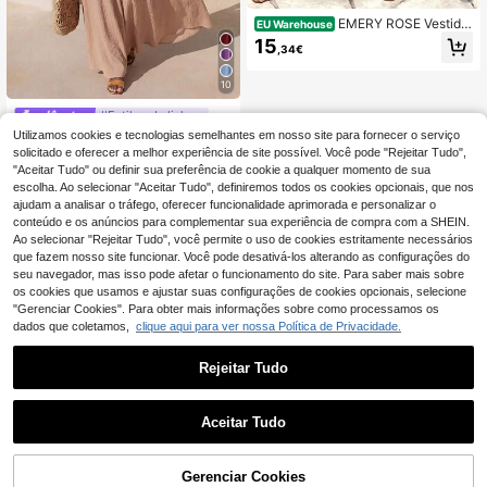
EMERY ROSE Vestido
EU Warehouse
longo plus size feminino com estam
15
,34€
pa de leopardo, estilo slip, elegante
para uso diário e em férias, perfeito
para o verão.
10
#Estilos de linha
Utilizamos cookies e tecnologias semelhantes em nosso site para fornecer o serviço
Zivah Vestido maxi ca
EU Warehouse
sual fluido para mulher plus size, co
solicitado e oferecer a melhor experiência de site possível. Você pode "Rejeitar Tudo",
20
,90€
r lisa, plissado, estilo slip
"Aceitar Tudo" ou definir sua preferência de cookie a qualquer momento de sua
escolha. Ao selecionar "Aceitar Tudo", definiremos todos os cookies opcionais, que nos
ajudam a analisar o tráfego, oferecer funcionalidade aprimorada e personalizar o
conteúdo e os anúncios para complementar sua experiência de compra com a SHEIN.
Ao selecionar "Rejeitar Tudo", você permite o uso de cookies estritamente necessários
que fazem nosso site funcionar. Você pode desativá-los alterando as configurações do
seu navegador, mas isso pode afetar o funcionamento do site. Para saber mais sobre
os cookies que usamos e ajustar suas configurações de cookies opcionais, selecione
"Gerenciar Cookies". Para obter mais informações sobre como processamos os
dados que coletamos,
clique aqui para ver nossa Política de Privacidade.
Rejeitar Tudo
Aceitar Tudo
ADICIONAR AO
Gerenciar Cookies
COMPRE AGORA