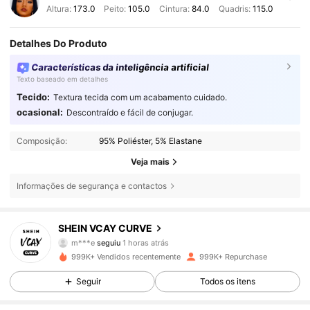
Altura:
173.0
Peito:
105.0
Cintura:
84.0
Quadris:
115.0
Detalhes Do Produto
Características da inteligência artificial
Texto baseado em detalhes
Tecido:
Textura tecida com um acabamento cuidado.
ocasional:
Descontraído e fácil de conjugar.
Composição:
95% Poliéster, 5% Elastane
Veja mais
Informações de segurança e contactos
190K Seguidores
4,84
SHEIN VCAY CURVE
m***e
seguiu
1 horas atrás
a***1
está a navegar
190K Seguidores
4,84
999K+ Vendidos recentemente
999K+ Repurchase
Seguir
Todos os itens
190K Seguidores
4,84