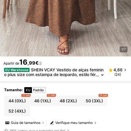
1/7
16
,99€
Apartir de
SHEIN VCAY Vestido de alças feminin
4,66
EU Warehouse
o plus size com estampa de leopardo, estilo fér
(24)
ias, vestido de verão feminino
Tamanho
:
EU
Padrão
33 left
22 left
26 left
44
(0XL)
46
(1XL)
48
(2XL)
50
(3XL)
52
(4XL)
Guia de tamanhos
Verifique meu tamanho
95%
achou que o tamanho era fiel