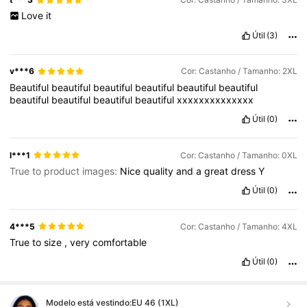
Love
it
Útil
(3)
v***6
Cor: Castanho / Tamanho: 2XL
Beautiful
beautiful
beautiful
beautiful
beautiful
beautiful
beautiful
beautiful
beautiful
beautiful
xxxxxxxxxxxxxx
Útil
(0)
l***1
Cor: Castanho / Tamanho: 0XL
True to product images:
Nice
quality
and
a
great
dress
Y
Útil
(0)
4***5
Cor: Castanho / Tamanho: 4XL
True
to
size
,
very
comfortable
Útil
(0)
Modelo está vestindo:
EU 46 (1XL)