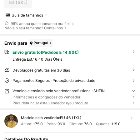
54
(5XL)
Guia de tamanhos
96%
achou que o tamanho era fiel
Não é o seu tamanho? Conte-nos
Envio para
Portugal
Envio gratuito(Pedidos ≥ 14,90€)
Entrega Est.:
6-10 Dias Úteis
Devoluções gratuitas em 30 dias
Pagamentos Seguros · Proteção da privacidade
Vendido e enviado pelo vendedor profissional: SHEIN
Informações e obrigações do vendedor
Para denunciar este vendedor e/ou produto
Modelo está vestindo:
EU 46 (1XL)
Altura:
175.0
Peito:
96.0
Cintura:
76.0
Quadris:
115.0
Detalhes Do Produto