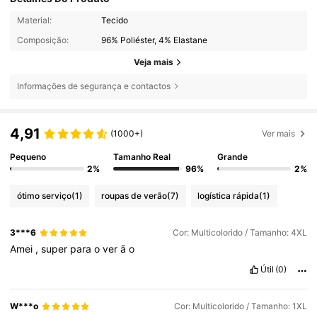
Material:
Tecido
Composição:
96% Poliéster, 4% Elastane
Veja mais
Informações de segurança e contactos
4,91
(1000+)
Ver mais
Pequeno
Tamanho Real
Grande
2%
96%
2%
ótimo serviço
(1)
roupas de verão
(7)
logística rápida
(1)
3***6
Cor: Multicolorido / Tamanho: 4XL
Amei
,
super
para
o
ver
ã
o
Útil
(0)
W***o
Cor: Multicolorido / Tamanho: 1XL