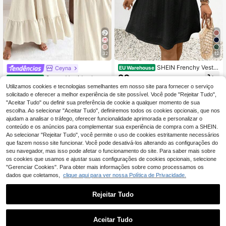
32
12
SHEIN Frenchy Vestid
Ceyna
EU Warehouse
o de noiva plus size boho feminino
20
Ceyna Vestido plus si
EU Warehouse
,78€
com contraste de renda e verão, ve
ze feminino elegante, casual, solto,
#3 Mais Vendido
em Casa Vestidos Tamanhos Grandes
Utilizamos cookies e tecnologias semelhantes em nosso site para fornecer o serviço
stido de convidado, manga curta, v
com decote em V, manga curta, teci
solicitado e oferecer a melhor experiência de site possível. Você pode "Rejeitar Tudo",
estido swing
23
do texturizado e corte em A. Ideal p
,75€
"Aceitar Tudo" ou definir sua preferência de cookie a qualquer momento de sua
ara convidadas de casamento. Estil
escolha. Ao selecionar "Aceitar Tudo", definiremos todos os cookies opcionais, que nos
o boêmio, extra longo, perfeito para
ajudam a analisar o tráfego, oferecer funcionalidade aprimorada e personalizar o
primavera/verão.
conteúdo e os anúncios para complementar sua experiência de compra com a SHEIN.
Ao selecionar "Rejeitar Tudo", você permite o uso de cookies estritamente necessários
que fazem nosso site funcionar. Você pode desativá-los alterando as configurações do
seu navegador, mas isso pode afetar o funcionamento do site. Para saber mais sobre
Mostrar artigos semelhantes em stock
Veja tudo
os cookies que usamos e ajustar suas configurações de cookies opcionais, selecione
"Gerenciar Cookies". Para obter mais informações sobre como processamos os
dados que coletamos,
clique aqui para ver nossa Política de Privacidade.
Rejeitar Tudo
Aceitar Tudo
Desculpe, este produto está esgotado.