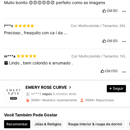
Muito
bonito
😍😍😍😍😍😍
perfeito
como
as
imagens
Útil
(0)
i***z
Cor: Multicolorido / Tamanho: 3XL
Precioso
,
fresquito
con
ca
í
da
...
Útil
(0)
m***a
Cor: Multicolorido / Tamanho: 1XL
Lindo
,
bem
colorido
e
arrumado
.
Útil
(10)
1M Seguidores
4,81
EMERY ROSE CURVE
Seguir
m***3
seguiu
5 minutos atrás
s***3
está a navegar
1M Seguidores
4,81
999K+ Vendidos recentemente
999K+ Repurchase
Você Também Pode Gostar
1M Seguidores
4,81
Recomendar
Jóias & Relógios
Roupa interior & roupa de dormir