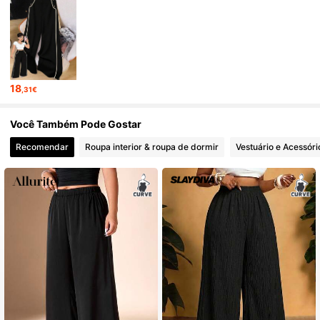
301K Seguidores
4,68
301K Seguidores
4,68
18
,31€
301K Seguidores
4,68
Você Também Pode Gostar
Recomendar
Roupa interior & roupa de dormir
Vestuário e Acessóri
301K Seguidores
4,68
301K Seguidores
4,68
301K Seguidores
4,68
301K Seguidores
4,68