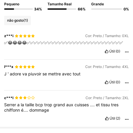
Pequeno
Tamanho Real
Grande
34%
66%
0%
não gosto
(1)
z***i
Cor: Preto / Tamanho: 0XL
✅😂😂😂😂✅✅✅✅✅✅✅✅✅✅✅✅✅✅✅✅✅✅✅✅✅✅✅✅✅✅✅
Útil
(0)
l***x
Cor: Preto / Tamanho: 4XL
J
'
adore
va
piuvoir
se
mettre
avec
tout
Útil
(0)
c***l
Cor: Preto / Tamanho: 2XL
Serrer
a
la
taille
bcp
trop
grand
aux
cuisses
....
et
tissu
tres
chiffonn
é....
dommage
Útil
(2)