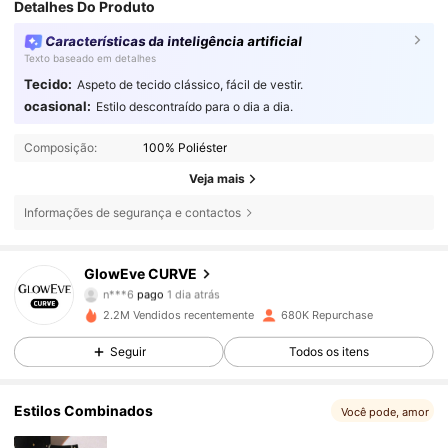
Detalhes Do Produto
Características da inteligência artificial
Texto baseado em detalhes
Tecido:
Aspeto de tecido clássico, fácil de vestir.
ocasional:
Estilo descontraído para o dia a dia.
Composição:
100% Poliéster
Veja mais
Informações de segurança e contactos
301K Seguidores
4,68
GlowEve CURVE
n***6
pago
1 dia atrás
t***0
seguiu
10 minutos atrás
2.2M Vendidos recentemente
680K Repurchase
301K Seguidores
4,68
Seguir
Todos os itens
301K Seguidores
4,68
Estilos Combinados
Você pode, amor