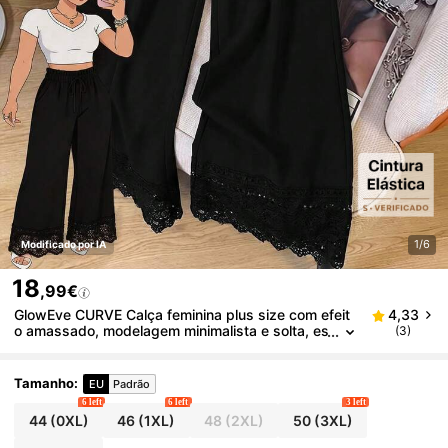
1/6
Modificado por IA
18
,99€
GlowEve CURVE Calça feminina plus size com efeit
4,33
o amassado, modelagem minimalista e solta, es
(3)
tampa floral em patchwork, ideal para a primav
era/verão. Versátil para o dia a dia e para ir ao traba
lho.
Tamanho
:
EU
Padrão
6 left
6 left
3 left
44
(0XL)
46
(1XL)
48
(2XL)
50
(3XL)