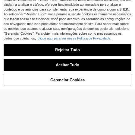
oncha preta e contraste de cores
ajudam a analisar o tráfego, oferecer funcionalidade aprimorada e personalizar o
conteúdo e os anúncios para complementar sua experiência de compra com a SHEIN.
Ao selecionar "Rejeitar Tudo", você permite o uso de cookies estritamente necessários
que fazem nosso site funcionar. Você pode desativá-los alterando as configurações do
seu navegador, mas isso pode afetar o funcionamento do site. Para saber mais sobre
os cookies que usamos e ajustar suas configurações de cookies opcionais, selecione
"Gerenciar Cookies". Para obter mais informações sobre como processamos os
dados que coletamos,
clique aqui para ver nossa Política de Privacidade.
Rejeitar Tudo
Aceitar Tudo
GlowEve CURVE Calças femininas
21
de tamanho grande com design de
,99€
Gerenciar Cookies
ADICIONAR AO CARRINHO
patchwork de renda da moda
CosyJoli Calças comp
EU Warehouse
14
ridas casuais soltas com bolso e cin
,60€
-2%
14,99€
to na cintura, cor lisa, tamanho gran
de para mulher