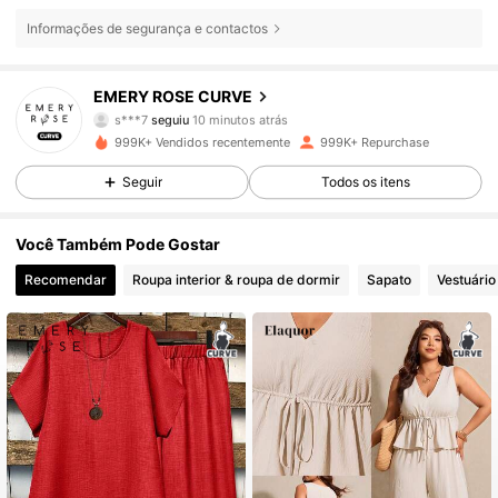
Informações de segurança e contactos
1M Seguidores
4,81
EMERY ROSE CURVE
s***7
seguiu
10 minutos atrás
s***3
está a navegar
999K+ Vendidos recentemente
999K+ Repurchase
1M Seguidores
4,81
Seguir
Todos os itens
1M Seguidores
4,81
Você Também Pode Gostar
Recomendar
Roupa interior & roupa de dormir
Sapato
Vestuário
1M Seguidores
4,81
1M Seguidores
4,81
1M Seguidores
4,81