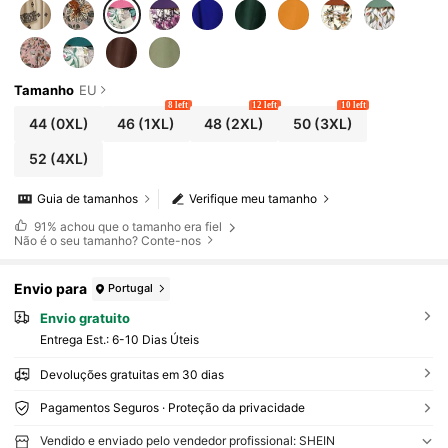
Tamanho
EU
8 left
12 left
10 left
44
(0XL)
46
(1XL)
48
(2XL)
50
(3XL)
52
(4XL)
Guia de tamanhos
Verifique meu tamanho
91%
achou que o tamanho era fiel
Não é o seu tamanho? Conte-nos
Envio para
Portugal
Envio gratuito
Entrega Est.:
6-10 Dias Úteis
Devoluções gratuitas em 30 dias
Pagamentos Seguros · Proteção da privacidade
Vendido e enviado pelo vendedor profissional: SHEIN