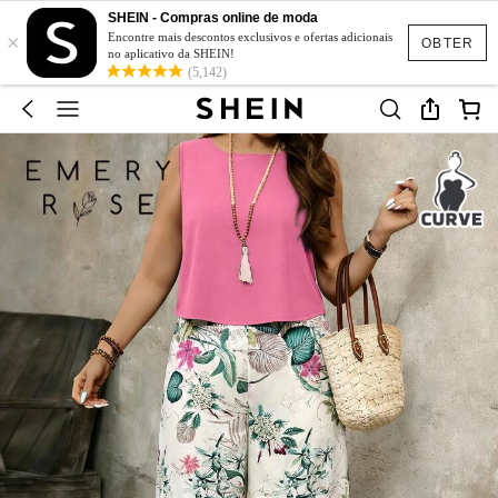
SHEIN - Compras online de moda
×
Encontre mais descontos exclusivos e ofertas adicionais
OBTER
no aplicativo da SHEIN!
(5,142)