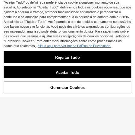
,72€
-1%
26,99€
,99€
er plus size com t-shirt de manga c
mpado leopardo branco, adequada
"Aceitar Tudo" ou definir sua preferência de cookie a qualquer momento de sua
urta, gola redonda e riscas e calças
para lazer em casa e uso ao ar livre,
escolha. Ao selecionar "Aceitar Tudo", definiremos todos os cookies opcionais, que nos
compridas
conjunto de 2 peças plus size
ajudam a analisar o tráfego, oferecer funcionalidade aprimorada e personalizar o
conteúdo e os anúncios para complementar sua experiência de compra com a SHEIN.
Ao selecionar "Rejeitar Tudo", você permite o uso de cookies estritamente necessários
que fazem nosso site funcionar. Você pode desativá-los alterando as configurações do
seu navegador, mas isso pode afetar o funcionamento do site. Para saber mais sobre
os cookies que usamos e ajustar suas configurações de cookies opcionais, selecione
"Gerenciar Cookies". Para obter mais informações sobre como processamos os
dados que coletamos,
clique aqui para ver nossa Política de Privacidade.
Rejeitar Tudo
Aceitar Tudo
Gerenciar Cookies
ADICIONAR AO CARRINHO
6
EMERY ROSE Colete
SHEIN EZwear Conjunto de 2 peças
EU Warehouse
e shorts plus size femininos de cor s
plus size de verão casual com listra
17
23
,49€
,02€
ólida, abotoamento simples, terno c
s: camiseta e calça.
asual