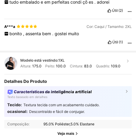
tudo
embalado
e
em
perfeitas
condi
çõ
es
.
adorei
Útil
(2)
A***a
Cor: Caqui / Tamanho: 2XL
bonito
,
assenta
bem
.
gostei
muito
Útil
(1)
Modelo está vestindo:
1XL
Altura:
175.0
Peito:
100.0
Cintura:
83.0
Quadris:
109.0
Detalhes Do Produto
Características da inteligência artificial
Texto baseado em detalhes
Tecido:
Textura tecida com um acabamento cuidado.
ocasional:
Descontraído e fácil de conjugar.
Composição:
95.0% Poliéster,5.0% Elastane
Veja mais