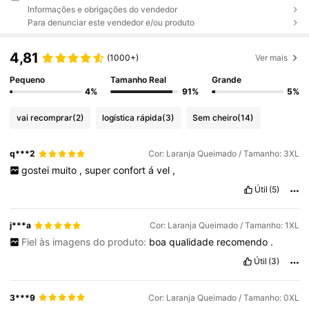
Informações e obrigações do vendedor
Para denunciar este vendedor e/ou produto
4,81
(1000+)
Ver mais
Pequeno
Tamanho Real
Grande
4%
91%
5%
vai recomprar
(2)
logística rápida
(3)
Sem cheiro
(14)
q***2
Cor: Laranja Queimado / Tamanho: 3XL
gostei
muito
,
super
confort
á
vel
,
Útil
(5)
j***a
Cor: Laranja Queimado / Tamanho: 1XL
Fiel às imagens do produto:
boa
qualidade
recomendo
.
Útil
(3)
3***9
Cor: Laranja Queimado / Tamanho: 0XL