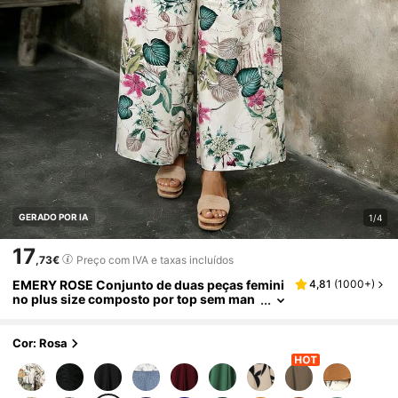
GERADO POR IA
1/4
17
,73€
Preço com IVA e taxas incluídos
EMERY ROSE Conjunto de duas peças femini
4,81
(
1000+
)
no plus size composto por top sem man
gas de cor sólida e calça pantalona com
estampa boêmia, ideal para férias casuais e p
ara o dia a dia no verão.
Cor: Rosa