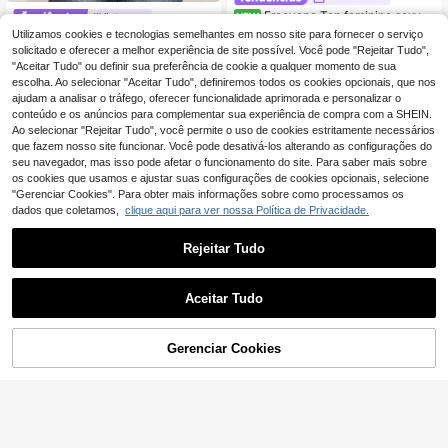
Freevana Top feminino sexy e
#Vintage
NEW
chique preto em malha transparent
11
Utilizamos cookies e tecnologias semelhantes em nosso site para fornecer o serviço
SHEIN ICON Camiset
EU Warehouse
,49€
e com lantejoulas, manga comprida,
a preta feminina plus size com deco
solicitado e oferecer a melhor experiência de site possível. Você pode "Rejeitar Tudo",
15
acabamento com folhos, corte slim,
,83€
te em V e mangas bufantes
"Aceitar Tudo" ou definir sua preferência de cookie a qualquer momento de sua
estilo pullover, para discoteca e fest
escolha. Ao selecionar "Aceitar Tudo", definiremos todos os cookies opcionais, que nos
a
ajudam a analisar o tráfego, oferecer funcionalidade aprimorada e personalizar o
conteúdo e os anúncios para complementar sua experiência de compra com a SHEIN.
Ao selecionar "Rejeitar Tudo", você permite o uso de cookies estritamente necessários
que fazem nosso site funcionar. Você pode desativá-los alterando as configurações do
seu navegador, mas isso pode afetar o funcionamento do site. Para saber mais sobre
os cookies que usamos e ajustar suas configurações de cookies opcionais, selecione
"Gerenciar Cookies". Para obter mais informações sobre como processamos os
dados que coletamos,
clique aqui para ver nossa Política de Privacidade.
Rejeitar Tudo
Aceitar Tudo
4
Gerenciar Cookies
ADICIONAR AO CARRINHO
10
#Noite de encontro relaxante
SHEIN ICON Plus Lac
SHEIN ICON CURVE
EU Warehouse
e Preto Corset Cami Top, Verão
(1000+)
SHEIN ICON Blusa ba
EU Warehouse
bydoll de malha plus size feminina,
11
15
,33€
,34€
15,49€
preta, com frente torcida, sem mang