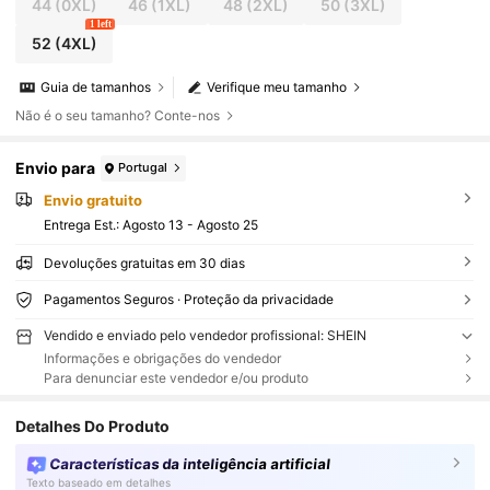
44
(0XL)
46
(1XL)
48
(2XL)
50
(3XL)
1 left
52
(4XL)
Guia de tamanhos
Verifique meu tamanho
Não é o seu tamanho? Conte-nos
Envio para
Portugal
Envio gratuito
Entrega Est.:
Agosto 13 - Agosto 25
Devoluções gratuitas em 30 dias
Pagamentos Seguros · Proteção da privacidade
Vendido e enviado pelo vendedor profissional: SHEIN
Informações e obrigações do vendedor
Para denunciar este vendedor e/ou produto
Detalhes Do Produto
Características da inteligência artificial
Texto baseado em detalhes