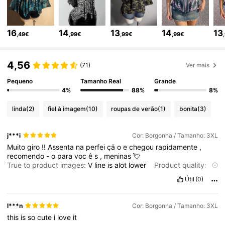
400K Seguidores
4,81
16
14
13
14
13
,49€
,99€
,99€
,99€
400K Seguidores
4,81
4,56
(71)
Ver mais
Pequeno
Tamanho Real
Grande
4%
88%
8%
400K Seguidores
4,81
linda
(2)
fiel à imagem
(10)
roupas de verão
(1)
bonita
(3)
400K Seguidores
4,81
j***i
Cor: Borgonha / Tamanho: 3XL
Muito
giro
!!
Assenta
na
perfei
çã
o
e
chegou
rapidamente
,
recomendo
-
o
para
voc
ê
s
,
meninas
💘
400K Seguidores
4,81
True to product images:
V
line
is
alot
lower
Product quality:
good
Útil
(0)
400K Seguidores
4,81
l***n
Cor: Borgonha / Tamanho: 3XL
this
is
so
cute
i
love
it