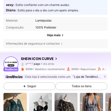
sexy:
Estilo confiante com um charme audaz.
Diário:
Estilo para o dia a dia com um apelo simples.
Material:
Lantejoulas
Composição:
100% Poliéster
Veja mais
Informações de segurança e contactos
400K Seguidores
4,81
SHEIN ICON CURVE
e***7
pago
1 dia atrás
a***4
seguiu
30 minutos atrás
999K+ Vendidos recentemente
999K+ Repurchase
Aumen
400K Seguidores
4,81
Esta loja é selecionada como um
「Loja de Tendências」
Seguir
Todos os itens
400K Seguidores
4,81
400K Seguidores
4,81