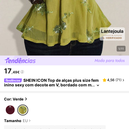
1/11
17
,49€
SHEIN ICON Top de alças plus size fem
4,56
(
71
)
inino sexy com decote em V, bordado com m
içangas e barra evasê, cor bordô.
Cor: Verde
Tamanho
EU