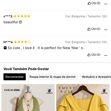
400K Seguidores
4,81
Útil
(5)
c***3
Cor: Borgonha / Tamanho: 3XL
beautiful
😍
Útil
(0)
H***a
Cor: Borgonha / Tamanho: 0XL
So
cute
,
I
love
it
.
It
is
perfect
for
New
Year
’
s
.
Útil
(4)
Você Também Pode Gostar
Recomendar
Roupa interior & roupa de dormir
Vestuário e Acessóri