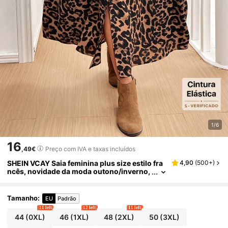
1/6
16
,49€
Preço com IVA e taxas incluídos
SHEIN VCAY Saia feminina plus size estilo fra
4,90
(
500+
)
ncês, novidade da moda outono/inverno,
com botões, modelagem evasê, cintura el
ástica, ideal para festas, estampa de leopard
o, volta às aulas, saia com estampa american
Tamanho
:
EU
Padrão
a, elegante, com fenda, perfeita para professo
11 left
12 left
11 left
ras, inspirada nos anos 70, para o trabalho, fe
44
(0XL)
46
(1XL)
48
(2XL)
50
(3XL)
stas, minimalista, para o escritório, retrô, sim