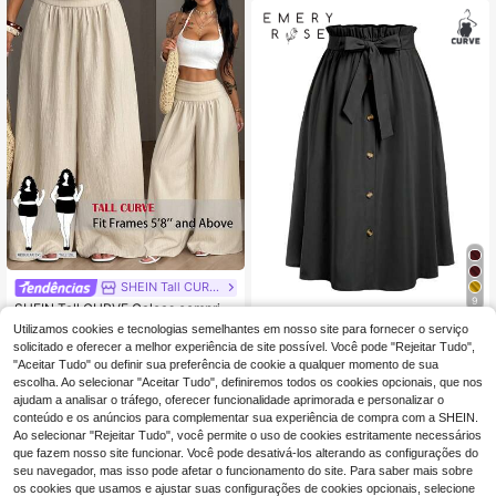
SHEIN Tall CURVE
9
SHEIN Tall CURVE Calças comprida
s casuais de corte largo, lisas e text
24
Utilizamos cookies e tecnologias semelhantes em nosso site para fornecer o serviço
EMERY ROSE Saia co
EU Warehouse
,64€
urizadas, Plus Size, para outono
m Cinto Simples de Cor Sólida para
solicitado e oferecer a melhor experiência de site possível. Você pode "Rejeitar Tudo",
15
,34€
Uso Diário para Mulheres de Taman
"Aceitar Tudo" ou definir sua preferência de cookie a qualquer momento de sua
ho Grande
escolha. Ao selecionar "Aceitar Tudo", definiremos todos os cookies opcionais, que nos
ajudam a analisar o tráfego, oferecer funcionalidade aprimorada e personalizar o
conteúdo e os anúncios para complementar sua experiência de compra com a SHEIN.
Ao selecionar "Rejeitar Tudo", você permite o uso de cookies estritamente necessários
que fazem nosso site funcionar. Você pode desativá-los alterando as configurações do
seu navegador, mas isso pode afetar o funcionamento do site. Para saber mais sobre
os cookies que usamos e ajustar suas configurações de cookies opcionais, selecione