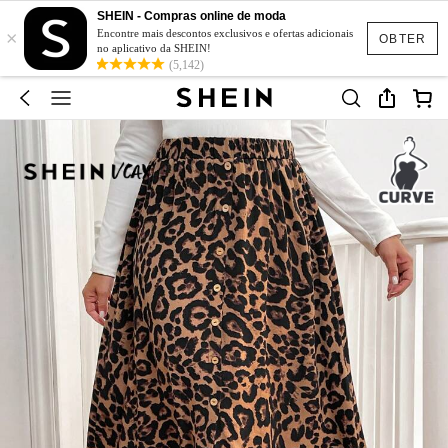
SHEIN - Compras online de moda
×
Encontre mais descontos exclusivos e ofertas adicionais
OBTER
no aplicativo da SHEIN!
(5,142)