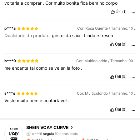
voltaria
a
comprar
.
Cor
muito
bonita
fica
bem
no
corpo
Útil
(1)
p***a
Cor: Rosa Quente / Tamanho: 1XL
Qualidade do produto:
gostei
da
saia
.
Linda
e
fresca
Útil
(0)
b***9
Cor: Multicolorido / Tamanho: 0XL
me
encanta
tal
como
se
ve
en
la
foto
.
Útil
(0)
s***s
Cor: Multicolorido / Tamanho: 1XL
Veste
muito
bem
e
confortavel
.
Útil
(0)
190K Seguidores
4,84
SHEIN VCAY CURVE
d***6
seguiu
10 horas atrás
e***t
está a navegar
190K Seguidores
4,84