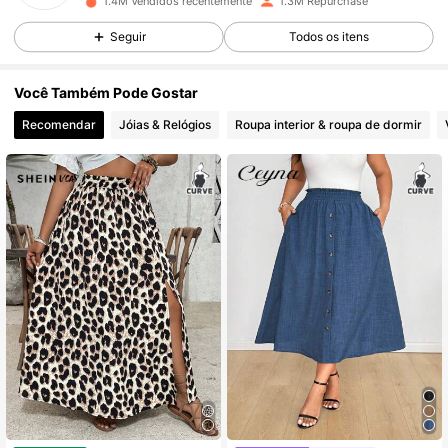
1.4M Vendidos recentemente
1.3M Repurchase
Seguir
Todos os itens
190K Seguidores
4,84
Você Também Pode Gostar
Recomendar
Jóias & Relógios
Roupa interior & roupa de dormir
190K Seguidores
4,84
190K Seguidores
4,84
190K Seguidores
4,84
190K Seguidores
4,84
190K Seguidores
4,84