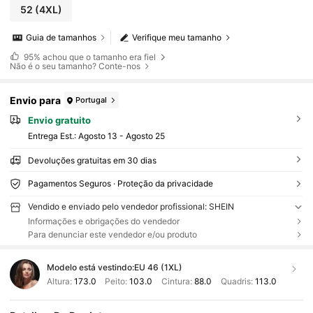
ples, para festivais de música, saia de outono,
52
(4XL)
vintage, única, para férias, festiva, solta, saia
casual feminina, ideal para usar com casacos.
Guia de tamanhos
Verifique meu tamanho
95%
achou que o tamanho era fiel
Não é o seu tamanho? Conte-nos
Envio para
Portugal
Envio gratuito
Entrega Est.:
Agosto 13 - Agosto 25
Devoluções gratuitas em 30 dias
Pagamentos Seguros · Proteção da privacidade
Vendido e enviado pelo vendedor profissional: SHEIN
Informações e obrigações do vendedor
Para denunciar este vendedor e/ou produto
Modelo está vestindo:
EU 46 (1XL)
Altura:
173.0
Peito:
103.0
Cintura:
88.0
Quadris:
113.0