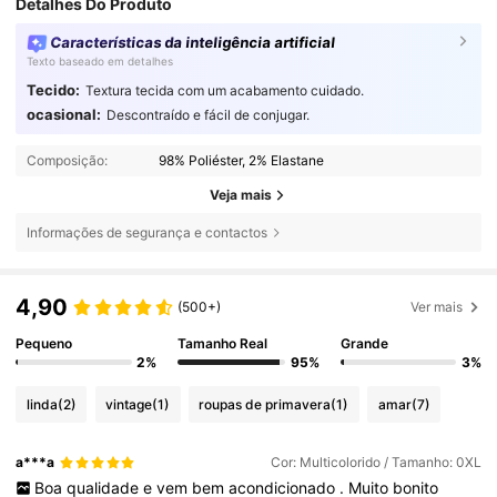
Detalhes Do Produto
Características da inteligência artificial
Texto baseado em detalhes
Tecido:
Textura tecida com um acabamento cuidado.
ocasional:
Descontraído e fácil de conjugar.
Composição:
98% Poliéster, 2% Elastane
Veja mais
Informações de segurança e contactos
4,90
(500+)
Ver mais
Pequeno
Tamanho Real
Grande
2%
95%
3%
linda
(2)
vintage
(1)
roupas de primavera
(1)
amar
(7)
a***a
Cor: Multicolorido / Tamanho: 0XL
Boa
qualidade
e
vem
bem
acondicionado
.
Muito
bonito