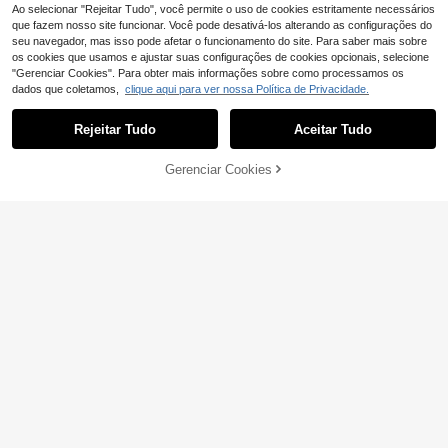
Ao selecionar "Rejeitar Tudo", você permite o uso de cookies estritamente necessários
que fazem nosso site funcionar. Você pode desativá-los alterando as configurações do
seu navegador, mas isso pode afetar o funcionamento do site. Para saber mais sobre
os cookies que usamos e ajustar suas configurações de cookies opcionais, selecione
"Gerenciar Cookies". Para obter mais informações sobre como processamos os
dados que coletamos,
clique aqui para ver nossa Política de Privacidade.
Rejeitar Tudo
Aceitar Tudo
Gerenciar Cookies
ADICIONAR AO CARRINHO
5
CosyJoli Blusa plus si
Camisa casual de ma
EU Warehouse
EU Warehouse
18
ze casual romântica com bordado p
nga curta com estampa geométrica
22 Left
,49€
atchwork, decote em V, cintura larg
plus size, para o verão
7
,79€
-40%
12,99€
a, manga comprida, para mulheres,
outono