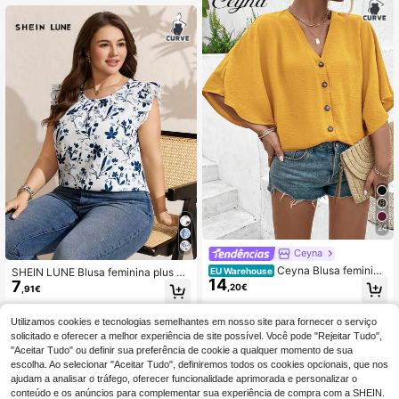
e férias
24
Ceyna
Ceyna Blusa feminina
SHEIN LUNE Blusa feminina plus si
EU Warehouse
14
plus size elegante, em cor sólida, c
7
ze com estampa de plantas, gola re
,20€
,91€
om decote em V em jacquard, mang
donda e mangas curtas, ideal para f
as raglan e detalhes de botões. Idea
érias. Perfeita para festivais, praia, f
l para praia e resort, coleção primav
érias e verão. Blusa para o Dia das
Utilizamos cookies e tecnologias semelhantes em nosso site para fornecer o serviço
era/verão 2025. Versátil e com deta
Mães, casual, com estampa floral, c
solicitado e oferecer a melhor experiência de site possível. Você pode "Rejeitar Tudo",
lhes de design.
om babados na manga, da Zanzea.
"Aceitar Tudo" ou definir sua preferência de cookie a qualquer momento de sua
Blusas casuais e elegantes para o tr
escolha. Ao selecionar "Aceitar Tudo", definiremos todos os cookies opcionais, que nos
abalho. Blusa feminina com zíper, e
ajudam a analisar o tráfego, oferecer funcionalidade aprimorada e personalizar o
stampa floral e babados.
conteúdo e os anúncios para complementar sua experiência de compra com a SHEIN.