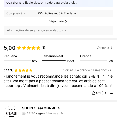
ocasional:
Estilo descontraído para o dia a dia.
Composição:
95% Poliéster, 5% Elastane
Veja mais
Informações de segurança e contactos
5,00
(1)
Ver mais
Pequeno
Tamanho Real
Grande
0%
100%
0%
d***0
Cor: Azul e branco / Tamanho: 2XL
Franchement
je
vous
recommande
les
achats
sur
SHEIN
,
n
'
h
é
sitez
vraiment
pas
à
passer
commande
car
les
articles
sont
super
top
.
Vraiment
rien
à
dire
je
vous
recommande
à
100
%
ne
serait
pas
d
éç
u
.
Franchement
je
vous
recommande
les
achats
Útil
(0)
sur
SHEIN
,
n
'
h
é
sitez
vraiment
pas
à
passer
commande
car
les
articles
sont
super
top
.
Vraiment
rien
à
dire
je
vous
338K Seguidores
4,83
recommande
à
100
%
ne
serait
pas
d
éç
u
.
SHEIN Clasi CURVE
3***0
seguiu
4 horas atrás
L***s
está a navegar