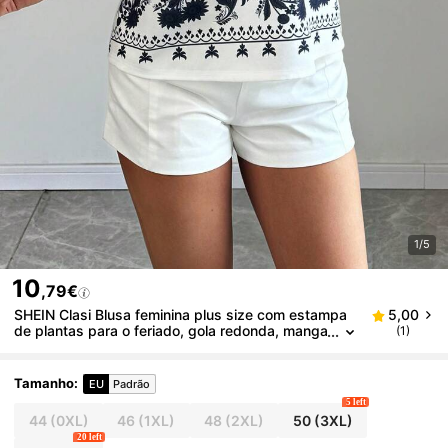
1/5
10
,79€
SHEIN Clasi Blusa feminina plus size com estampa
5,00
de plantas para o feriado, gola redonda, manga
(1)
curta bufante
Tamanho
:
EU
Padrão
5 left
44
(0XL)
46
(1XL)
48
(2XL)
50
(3XL)
20 left