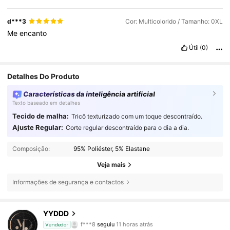
d***3
Cor: Multicolorido / Tamanho: 0XL
Me
encanto
Útil
(0)
Detalhes Do Produto
Características da inteligência artificial
Texto baseado em detalhes
Tecido de malha:
Tricô texturizado com um toque descontraído.
Ajuste Regular:
Corte regular descontraído para o dia a dia.
Composição:
95% Poliéster, 5% Elastane
Veja mais
Informações de segurança e contactos
5.1K Seguidores
4,81
YYDDD
f***8
seguiu
11 horas atrás
Vendedor
4***3
está a navegar