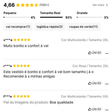
4,66
(100+)
Ver mais
Pequeno
Tamanho Real
Grande
4%
93%
3%
vai recomprar
(1)
logística rápida
(2)
roupas de verão
(11)
c***a
Cor: Multicolorido / Tamanho: 2XL
Muito
bonito
e
confort
á
vel
Útil
(0)
r***a
Cor: Rosa / Tamanho: 2XL
Este
vestido
é
bonito
e
confort
á
vel
bom
tamanho
j
á
o
Recomendei
à
s
minhas
amigas
Útil
(0)
f***o
Cor: Multicolorido / Tamanho: 0XL
Fiel às imagens do produto:
Boa
qualidade
Útil
(0)