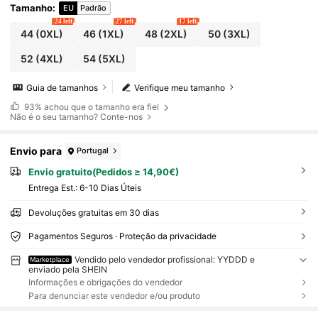
Tamanho
:
EU
Padrão
24 left
27 left
17 left
44
(0XL)
46
(1XL)
48
(2XL)
50
(3XL)
52
(4XL)
54
(5XL)
Guia de tamanhos
Verifique meu tamanho
93%
achou que o tamanho era fiel
Não é o seu tamanho? Conte-nos
Envio para
Portugal
Envio gratuito(Pedidos ≥ 14,90€)
Entrega Est.:
6-10 Dias Úteis
Devoluções gratuitas em 30 dias
Pagamentos Seguros · Proteção da privacidade
Vendido pelo vendedor profissional: YYDDD e
Marketplace
enviado pela SHEIN
Informações e obrigações do vendedor
Para denunciar este vendedor e/ou produto