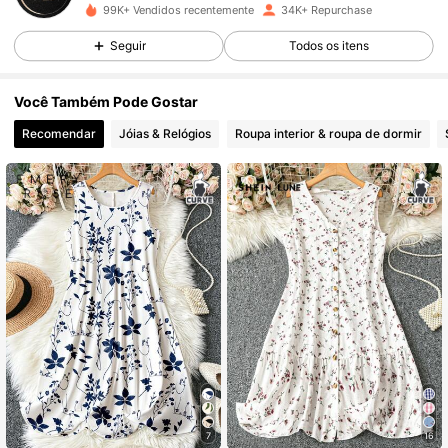
99K+ Vendidos recentemente
34K+ Repurchase
5.1K Seguidores
4,81
Seguir
Todos os itens
5.1K Seguidores
4,81
Você Também Pode Gostar
Recomendar
Jóias & Relógios
Roupa interior & roupa de dormir
5.1K Seguidores
4,81
5.1K Seguidores
4,81
5.1K Seguidores
4,81
5.1K Seguidores
4,81
5.1K Seguidores
4,81
7
16