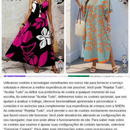
8
22
SHEIN LUNE Vestido
#Vestido boémio
EU Warehouse
plus size feminino com estampa ge
13
Utilizamos cookies e tecnologias semelhantes em nosso site para fornecer o serviço
EMERY ROSE Vestido
EU Warehouse
,85€
ométrica e mangas morcego
longo plus size feminino com decot
solicitado e oferecer a melhor experiência de site possível. Você pode "Rejeitar Tudo",
15
,34€
e em V, estampa floral e sem manga
"Aceitar Tudo" ou definir sua preferência de cookie a qualquer momento de sua
s, ideal para ocasiões casuais.
escolha. Ao selecionar "Aceitar Tudo", definiremos todos os cookies opcionais, que nos
ajudam a analisar o tráfego, oferecer funcionalidade aprimorada e personalizar o
conteúdo e os anúncios para complementar sua experiência de compra com a SHEIN.
Ao selecionar "Rejeitar Tudo", você permite o uso de cookies estritamente necessários
que fazem nosso site funcionar. Você pode desativá-los alterando as configurações do
seu navegador, mas isso pode afetar o funcionamento do site. Para saber mais sobre
os cookies que usamos e ajustar suas configurações de cookies opcionais, selecione
"Gerenciar Cookies". Para obter mais informações sobre como processamos os