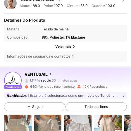
Altura:
188.0
Peito:
107.0
Cintura:
85.0
Quadris:
103.0
Detalhes Do Produto
Material:
Tecido de malha
Composição:
99% Poliéster, 1% Elastane
Veja mais
Informações de segurança e contactos
16K Seguidores
4,70
VENTUSAIL
M***e
seguiu
30 minutos atrás
l***6
está a navegar
16K Seguidores
4,70
640K Vendidos recentemente
42K Repurchase
Esta loja é selecionada como um
「Loja de Tendências」
16K Seguidores
4,70
Seguir
Todos os itens
16K Seguidores
4,70