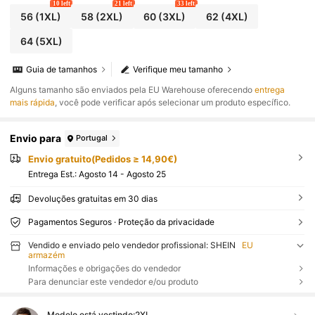
10 left
21 left
33 left
56
(1XL)
58
(2XL)
60
(3XL)
62
(4XL)
64
(5XL)
Guia de tamanhos
Verifique meu tamanho
Alguns tamanho são enviados pela EU Warehouse oferecendo
entrega
mais rápida
, você pode verificar após selecionar um produto específico.
Envio para
Portugal
Envio gratuito(Pedidos ≥ 14,90€)
Entrega Est.:
Agosto 14 - Agosto 25
Devoluções gratuitas em 30 dias
Pagamentos Seguros · Proteção da privacidade
Vendido e enviado pelo vendedor profissional: SHEIN
EU
armazém
Informações e obrigações do vendedor
Para denunciar este vendedor e/ou produto
Modelo está vestindo:
2XL