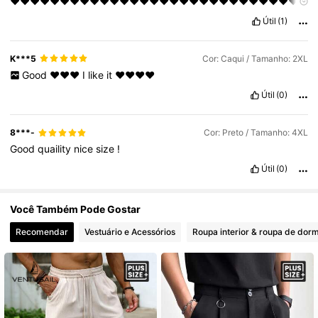
❤️❤️❤️❤️❤️❤️❤️❤️❤️❤️❤️❤️❤️❤️❤️❤️❤️❤️❤️❤️❤️❤️❤️❤️❤️❤️❤️❤️❤️
❤️❤️❤️❤️❤️❤️❤️❤️❤️❤️❤️❤️❤️❤️❤️❤️❤️❤️❤️❤️❤️❤️❤️❤️❤️❤️❤️❤️❤️
Útil
(1)
❤️❤️❤️❤️
K***5
Cor: Caqui / Tamanho: 2XL
Good
❤️❤️❤️
I
like
it
❤️❤️❤️❤️
Útil
(0)
8***-
Cor: Preto / Tamanho: 4XL
Good
quaility
nice
size
!
Útil
(0)
Você Também Pode Gostar
Recomendar
Vestuário e Acessórios
Roupa interior & roupa de dorm