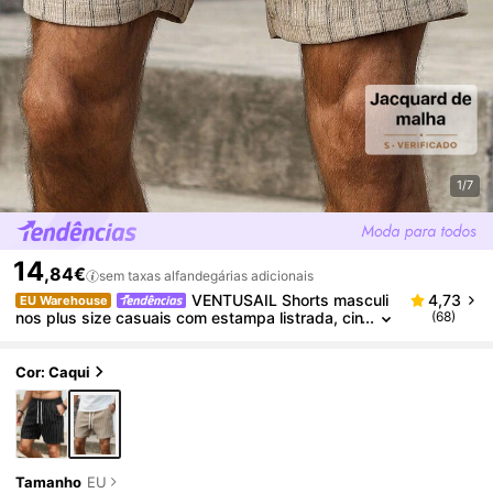
1/7
14
,84€
sem taxas alfandegárias adicionais
VENTUSAIL Shorts masculi
4,73
EU Warehouse
nos plus size casuais com estampa listrada, cin
(68)
tura ajustável com cordão e bolsos laterais, ide
ais para o dia a dia no verão e para férias.
Cor: Caqui
Tamanho
EU