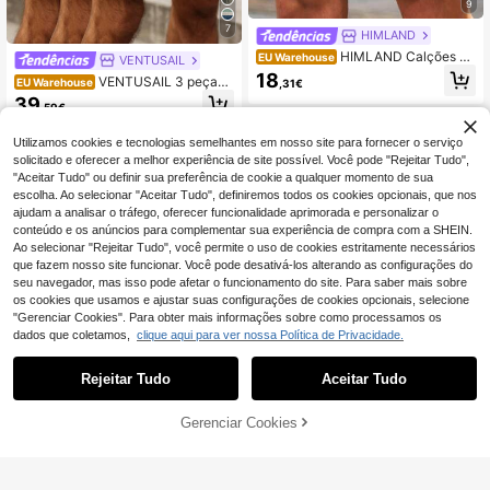
9
7
HIMLAND
HIMLAND Calções ca
EU Warehouse
VENTUSAIL
suais tropicais bege com cordão na
18
VENTUSAIL 3 peças
EU Warehouse
,31€
cintura para homem plus size, féria
calções confortáveis de homem em
39
s, presentes para o Dia do Pai, verã
,59€
tamanho grande, cor lisa, com cord
o, futebol
ão na cintura, 100% algodão, linho
de verão, férias
Utilizamos cookies e tecnologias semelhantes em nosso site para fornecer o serviço
solicitado e oferecer a melhor experiência de site possível. Você pode "Rejeitar Tudo",
"Aceitar Tudo" ou definir sua preferência de cookie a qualquer momento de sua
escolha. Ao selecionar "Aceitar Tudo", definiremos todos os cookies opcionais, que nos
ajudam a analisar o tráfego, oferecer funcionalidade aprimorada e personalizar o
conteúdo e os anúncios para complementar sua experiência de compra com a SHEIN.
Ao selecionar "Rejeitar Tudo", você permite o uso de cookies estritamente necessários
que fazem nosso site funcionar. Você pode desativá-los alterando as configurações do
seu navegador, mas isso pode afetar o funcionamento do site. Para saber mais sobre
os cookies que usamos e ajustar suas configurações de cookies opcionais, selecione
"Gerenciar Cookies". Para obter mais informações sobre como processamos os
dados que coletamos,
clique aqui para ver nossa Política de Privacidade.
Rejeitar Tudo
Aceitar Tudo
6
ADICIONAR AO
Gerenciar Cookies
COMPRE AGORA
CARRINHO
Shorts esportivos casuais leves par
a homens plus size, shorts de basqu
19 Left
ROMWE MEN
ete e fitness em malha elástica resp
11
irável.
ROMWE MEN Calções rasgados par
,82€