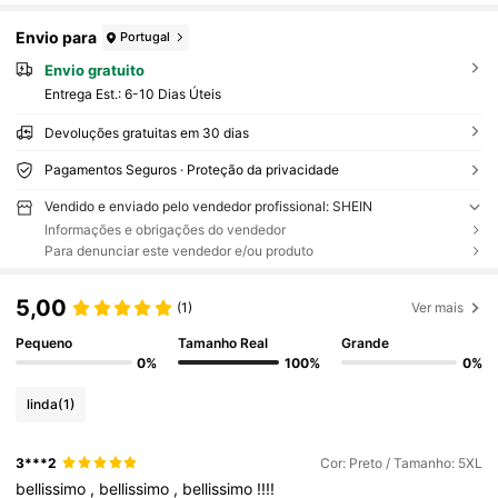
Envio para
Portugal
Envio gratuito
Entrega Est.:
6-10 Dias Úteis
Devoluções gratuitas em 30 dias
Pagamentos Seguros · Proteção da privacidade
Vendido e enviado pelo vendedor profissional: SHEIN
Informações e obrigações do vendedor
Para denunciar este vendedor e/ou produto
5,00
(1)
Ver mais
Pequeno
Tamanho Real
Grande
0%
100%
0%
linda
(1)
3***2
Cor: Preto / Tamanho: 5XL
bellissimo
,
bellissimo
,
bellissimo
!!!!