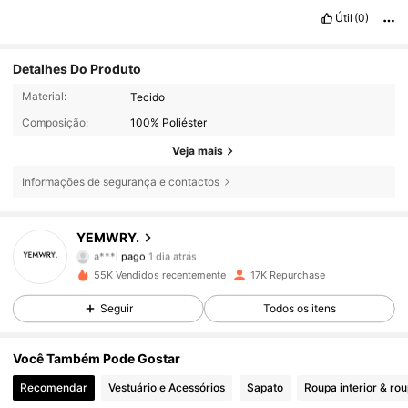
Útil
(0)
Detalhes Do Produto
Material:
Tecido
Composição:
100% Poliéster
Veja mais
Informações de segurança e contactos
YEMWRY.
5K Seguidores
4,84
a***i
pago
1 dia atrás
55K Vendidos recentemente
17K Repurchase
5K Seguidores
4,84
Seguir
Todos os itens
Você Também Pode Gostar
5K Seguidores
4,84
Recomendar
Vestuário e Acessórios
Sapato
Roupa interior & ro