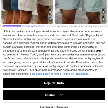
7
9
Manfinity Homme Calções casuais
VENTUSAIL
versáteis para homem, tamanho gra
18
Utilizamos cookies e tecnologias semelhantes em nosso site para fornecer o serviço
VENTUSAIL 3 peças
EU Warehouse
,99€
nde, cor lisa, com bolso, para uso di
calções confortáveis de homem em
solicitado e oferecer a melhor experiência de site possível. Você pode "Rejeitar Tudo",
39
ário e viagens
,59€
tamanho grande, cor lisa, com cord
"Aceitar Tudo" ou definir sua preferência de cookie a qualquer momento de sua
ão na cintura, 100% algodão, linho
escolha. Ao selecionar "Aceitar Tudo", definiremos todos os cookies opcionais, que nos
de verão, férias
ajudam a analisar o tráfego, oferecer funcionalidade aprimorada e personalizar o
conteúdo e os anúncios para complementar sua experiência de compra com a SHEIN.
Ao selecionar "Rejeitar Tudo", você permite o uso de cookies estritamente necessários
que fazem nosso site funcionar. Você pode desativá-los alterando as configurações do
seu navegador, mas isso pode afetar o funcionamento do site. Para saber mais sobre
os cookies que usamos e ajustar suas configurações de cookies opcionais, selecione
"Gerenciar Cookies". Para obter mais informações sobre como processamos os
dados que coletamos,
clique aqui para ver nossa Política de Privacidade.
Rejeitar Tudo
Aceitar Tudo
10
Gerenciar Cookies