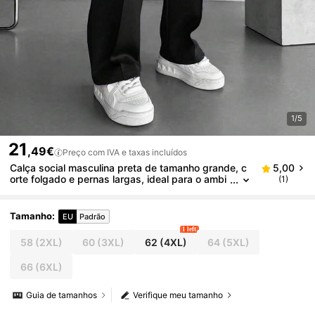
1/5
21
,49€
Preço com IVA e taxas incluídos
Calça social masculina preta de tamanho grande, c
5,00
orte folgado e pernas largas, ideal para o ambi
(1)
ente de trabalho.
Tamanho
:
EU
Padrão
1 left
58
(2XL)
60
(3XL)
62
(4XL)
64
(5XL)
66
(6XL)
Guia de tamanhos
Verifique meu tamanho