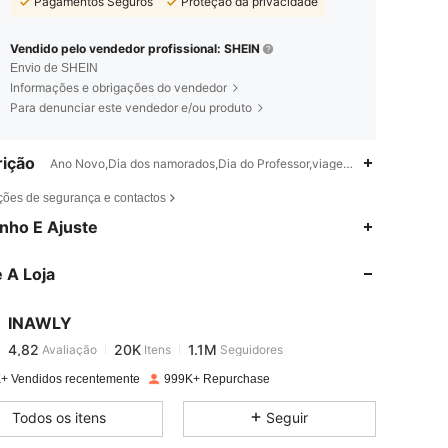
Pagamentos Seguros
Proteção da privacidade
Vendido pelo vendedor profissional: SHEIN
Envio de SHEIN
Informações e obrigações do vendedor
Para denunciar este vendedor e/ou produto
ição
Ano Novo,Dia dos namorados,Dia do Professor,viagem,Festa de aniversá
ções de segurança e contactos
4,82
20K
1.1M
nho E Ajuste
 A Loja
4,82
20K
1.1M
INAWLY
4,82
20K
1.1M
Avaliação
Itens
Seguidores
N***s
pago
1 dia atrás
+ Vendidos recentemente
999K+ Repurchase
4,82
20K
1.1M
Todos os itens
Seguir