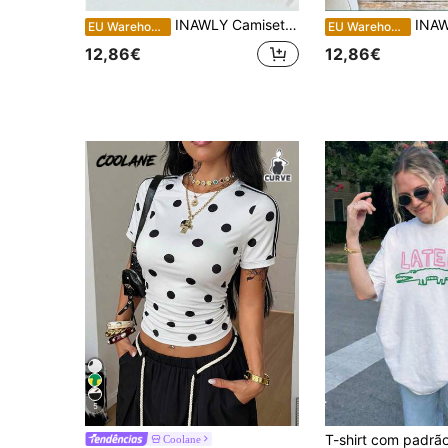
INAWLY Camiseta Plus Size Casual de Verão com Letras Bordadas e Desenho Animado
INAWLY Camiseta casual plus s
EU Warehouse
EU Warehouse
12,86€
12,86€
5
Coolane