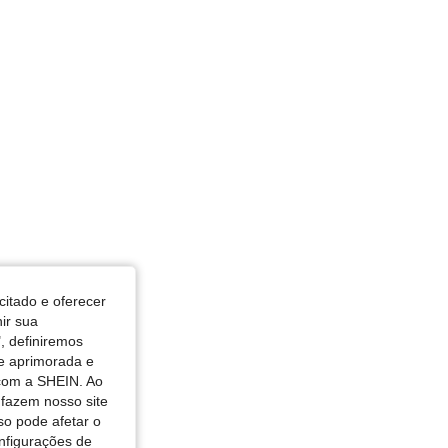
3 in, Ancas: 140 cm / 55 in, Cor: Azul Empoeirado, Tamanho: 3XL
in, Cor: Azul Empoeirado, Tamanho: 3XL
citado e oferecer
nir sua
, definiremos
de aprimorada e
 com a SHEIN. Ao
 fazem nosso site
so pode afetar o
nfigurações de