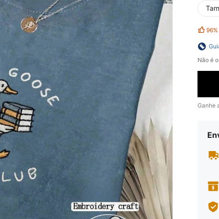
Tam
96%
Gui
Não é o
Ganhe 
En