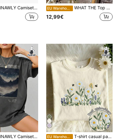
NAWLY Camiseta feminina plus size com bordado de letras e insetos, gola redonda, manga curta, casual e versátil
WHAT THE Top de Verão para Mulher, Férias para Mulher, T-shirt para Mulher, Verão, T-shirt Casual de Manga Curta com Gola Redonda Branca para Mulher Plus Size
EU Warehouse
12,99€
NAWLY Camiseta feminina solta com gola redonda, moda minimalista casual para o dia a dia
T-shirt casual para mulher, plus size, gola redonda, manga curta, com bordado de girassol vibrante e estampado floral de primavera e verão
EU Warehouse