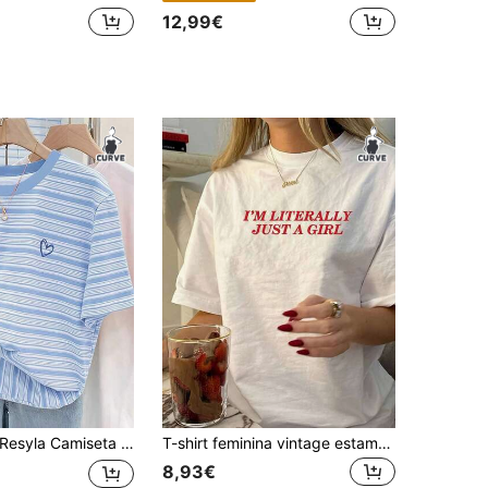
12,99€
esyla Camiseta feminina plus size com estampa digital listrada colorida e bordado de coração
T-shirt feminina vintage estampada - Gráfico de letras "I'm Just A", fundo branco com texto vermelho, manga curta, top casual de verão, design moderno e divertido
8,93€