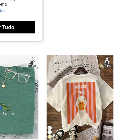
como
de.
r Tudo