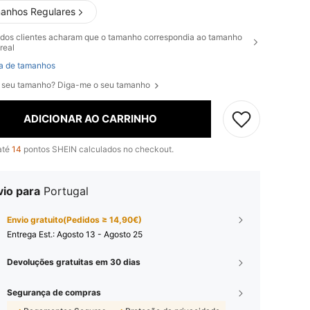
anhos Regulares
dos clientes acharam que o tamanho correspondia ao tamanho
real
a de tamanhos
 seu tamanho? Diga-me o seu tamanho
ADICIONAR AO CARRINHO
até
14
pontos SHEIN calculados no checkout.
vio para
Portugal
Envio gratuito(Pedidos ≥ 14,90€)
Entrega Est.:
Agosto 13 - Agosto 25
Devoluções gratuitas em 30 dias
Segurança de compras