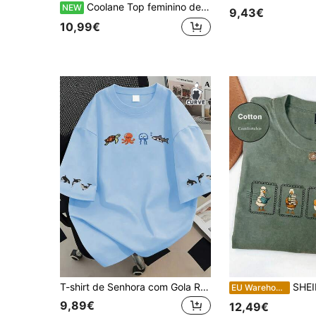
Coolane Top feminino de manga curta branco com bolinhas, estilo Y2K vintage casual, sexy, streetwear, para verão e outono, festa, férias e saídas, tamanho grande
NEW
9,43€
10,99€
T-shirt de Senhora com Gola Redonda e Estampa Ocean Element, Tamanho Grande, Estilo Casual de Verão, Manga Curta na Moda. Adequada para Férias de Verão, Praia, Roupa de Viagem; Presente para o Dia da Mãe; Presente para a Mãe; Top de Manga Curta para Formatura; Roupa de Regresso às Aulas; Cerimónia de Formatura; Roupa de Professora para Senhora; Roupa de Verão para Família e Amigos. Adequada para Uso Diário, Top para Passeio, Piquenique, Feriado, Praia, Festa, Aniversário, Praia, Encontro, Dança, Escola, Top de Primavera, Roupa de Verão para Senhora, Roupa de Férias para Senhora
SHEIN T-shirt casual de manga cur
EU Warehouse
9,89€
12,49€