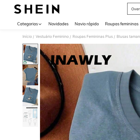
Over
Use up 
Categorias
Novidades
Navio rápido
Roupas femininas
Início
Vestuário Feminino
Roupas Femininas Plus
Blusas taman
/
/
/