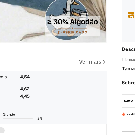
Descr
Informa
Ver mais
Tama
m a
4,54
Sobre
4,62
4,45
999K
Grande
2%