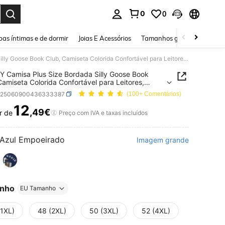
0
0
ar. Press Enter to select.
as íntimas e de dormir
Joias E Acessórios
Tamanhos grandes
Sapa
INAWLY Camisa Plus Size Bordada Silly Goose Book Club, Camiseta Colorida Confortável para Leitores, Presente para Amantes de Livros, Camiseta Feminina Bordada com Gola Redonda
 Camisa Plus Size Bordada Silly Goose Book
Camiseta Colorida Confortável para Leitores,
te para Amantes de Livros, Camiseta Feminina
z25060900436333387
(100+ Comentários)
da com Gola Redonda
12
,49€
r de
ICE AND AVAILABILITY
Preço com IVA e taxas incluídos
Azul Empoeirado
Imagem grande
nho
EU Tamanho
(1XL)
48 (2XL)
50 (3XL)
52 (4XL)