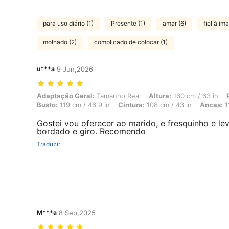
para uso diário (1)
Presente (1)
amar (6)
fiel à im
molhado (2)
complicado de colocar (1)
u***a
9 Jun,2026
Adaptação Geral: Tamanho Real, Altura: 160 cm / 63 in, Peso: 78 kg /
Adaptação Geral:
Tamanho Real
Altura:
160 cm / 63 in
Busto:
119 cm / 46.9 in
Cintura:
108 cm / 43 in
Ancas:
1
Gostei vou oferecer ao marido, e fresquinho e lev
bordado e giro. Recomendo
Traduzir
M***a
8 Sep,2025