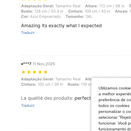
Adaptação Geral: Tamanho Real, Altura: 172 cm / 68 in, Peso: 102 kg
Adaptação Geral:
Tamanho Real
Altura:
172 cm / 68 in
Busto:
128 cm / 50.4 in
Cintura:
109 cm / 43 in
Ancas:
1
Cor:
Azul Empoeirado
Tamanho:
3XL
Amazing Its exactly what I expected
Traduzir
a***7
11 Nov,2025
Adaptação Geral: Tamanho Real, Altura: 162 cm / 64 in, Peso: 110 kg
Adaptação Geral:
Tamanho Real
Altura:
162 cm / 64 in
Cintura:
100 cm / 39 in
Busto:
119 cm / 46.9 in
Cor:
Azul
Utilizamos cookie
a melhor experiên
La qualité des produits
:
perfectly baggy. love the
preferência de c
Traduzir
todos os cookies 
personalizar o c
selecionar "Rejei
funcionar. Você 
funcionamento do