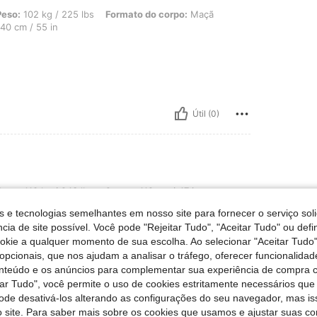
 / 225 lbs, Formato do corpo: Maçã, Busto: 128 cm / 50.4 in, Cintura: 109 cm / 4
Peso:
102 kg / 225 lbs
Formato do corpo:
Maçã
40 cm / 55 in
Útil (0)
 / 243 lbs, Ancas: 119 cm / 47 in, Cintura: 100 cm / 39 in, Busto: 119 cm / 46.9 
Peso:
110 kg / 243 lbs
Ancas:
119 cm / 47 in
 Empoeirado
Tamanho:
3XL
s e tecnologias semelhantes em nosso site para fornecer o serviço soli
cia de site possível. Você pode "Rejeitar Tudo", "Aceitar Tudo" ou defi
 quality
ookie a qualquer momento de sua escolha. Ao selecionar "Aceitar Tudo"
opcionais, que nos ajudam a analisar o tráfego, oferecer funcionalida
onteúdo e os anúncios para complementar sua experiência de compra
tar Tudo", você permite o uso de cookies estritamente necessários que
Útil (0)
pode desativá-los alterando as configurações do seu navegador, mas is
 site. Para saber mais sobre os cookies que usamos e ajustar suas co