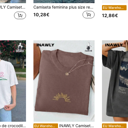
ize feminina de verão com bordado de pato e gola redonda, manga curta
Camiseta feminina plus size retrô Chapeuzinho Vermelho e Lobo Mau - Blusa de manga curta com modelagem ampla, estampa gráfica cinza-escura, gola redonda e estampa vintage de conto de fadas. Ideal para festas e uso casual no verão.
I
EU Warehouse
10,28€
12,86€
T-shirt com padrão de crocodilo, t-shirt engraçada para mulher, top casual de manga curta branco de verão
INAWLY Camiseta feminina casual versátil, gola redonda, manga curta e bordado de sol, tamanho grande
I
EU Warehouse
EU Warehouse