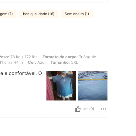
agem (7)
boa qualidade (16)
Sem cheiro (1)
 172 lbs, Formato do corpo: Triângulo, Busto: 119 cm / 46.9 in, Cintura: 108 cm /
Peso:
78 kg / 172 lbs
Formato do corpo:
Triângulo
11 cm / 44 in
Cor:
Azul
Tamanho:
5XL
e e confortável. O
Útil (0)