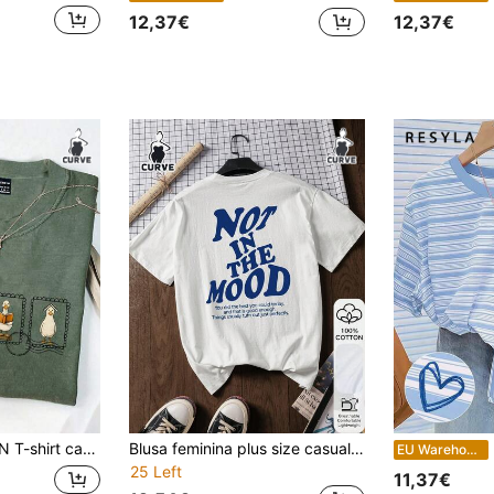
12,37€
12,37€
ta com gola redonda e estampado de desenhos animados para mulher plus size
Blusa feminina plus size casual de manga curta com estampa de letras "NOT IN THE MOOD" (Não estou no clima), 100% algodão puro, branca. Confeccionada em tecido macio.
R
EU Warehouse
25 Left
11,37€