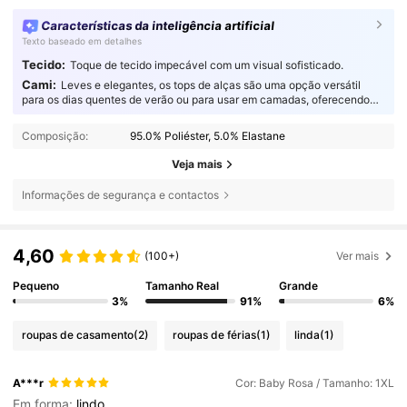
Características da inteligência artificial
Texto baseado em detalhes
Tecido:
Toque de tecido impecável com um visual sofisticado.
Cami:
Leves e elegantes, os tops de alças são uma opção versátil
para os dias quentes de verão ou para usar em camadas, oferecendo
um conforto suave e respirável para quem não abdica do estilo.
Composição:
95.0% Poliéster, 5.0% Elastane
Veja mais
Informações de segurança e contactos
4,60
(100+)
Ver mais
Pequeno
Tamanho Real
Grande
3%
91%
6%
roupas de casamento
(2)
roupas de férias
(1)
linda
(1)
A***r
Cor: Baby Rosa / Tamanho: 1XL
Em forma:
lindo