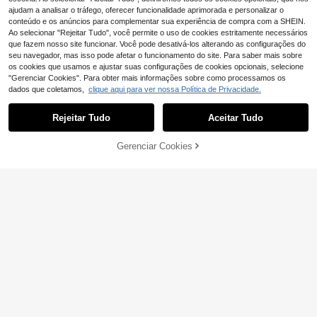
ajudam a analisar o tráfego, oferecer funcionalidade aprimorada e personalizar o
conteúdo e os anúncios para complementar sua experiência de compra com a SHEIN.
Ao selecionar "Rejeitar Tudo", você permite o uso de cookies estritamente necessários
que fazem nosso site funcionar. Você pode desativá-los alterando as configurações do
seu navegador, mas isso pode afetar o funcionamento do site. Para saber mais sobre
os cookies que usamos e ajustar suas configurações de cookies opcionais, selecione
"Gerenciar Cookies". Para obter mais informações sobre como processamos os
dados que coletamos,
clique aqui para ver nossa Política de Privacidade.
Rejeitar Tudo
Aceitar Tudo
10
DreamSkyne Vestido de coquetel le
Gerenciar Cookies
ADICIONAR AO CARRINHO
ve com alças finas e elegantes para
30 Left
mulheres plus size
19
#Elegância de verão
,49€
SHEIN MOD Vestido l
EU Warehouse
ongo de malha bordada com alças f
33
,66€
inas plus size para mulheres