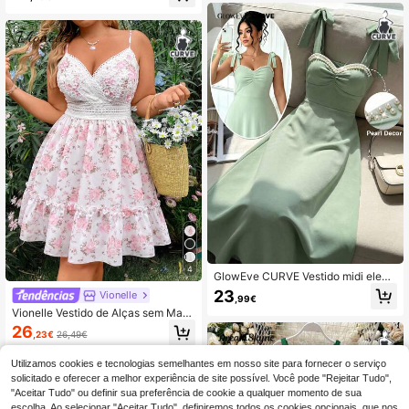
4
GlowEve CURVE Vestido midi elega
nte verde menta com decoração de
23
Vionelle
,99€
pérolas, laço, alças finas e cintura
Vionelle Vestido de Alças sem Man
marcada, corte evasê
gas em Jacquard Bordado Liso Plus
26
,23€
26,49€
Size, Elegante e Fofo, Roupa de Fér
ias para Mulher
Utilizamos cookies e tecnologias semelhantes em nosso site para fornecer o serviço
solicitado e oferecer a melhor experiência de site possível. Você pode "Rejeitar Tudo",
"Aceitar Tudo" ou definir sua preferência de cookie a qualquer momento de sua
escolha. Ao selecionar "Aceitar Tudo", definiremos todos os cookies opcionais, que nos