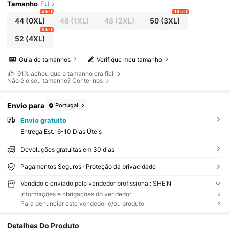
Tamanho
EU
4 left
10 left
44
(0XL)
46
(1XL)
48
(2XL)
50
(3XL)
8 left
52
(4XL)
Guia de tamanhos
Verifique meu tamanho
91%
achou que o tamanho era fiel
Não é o seu tamanho? Conte-nos
Envio para
Portugal
Envio gratuito
Entrega Est.:
6-10 Dias Úteis
Devoluções gratuitas em 30 dias
Pagamentos Seguros · Proteção da privacidade
Vendido e enviado pelo vendedor profissional: SHEIN
Informações e obrigações do vendedor
Para denunciar este vendedor e/ou produto
Detalhes Do Produto