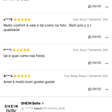
Útil
(0)
x***6
Cor: Azul / Tamanho: 3XL
Muito
confort
á
veis
e
tal
como
na
foto
.
Bom
pre
ç
o
/
qualidade
Útil
(0)
f***1
Cor: Azul / Tamanho: 3XL
tal
e
qual
como
nas
fotos
Útil
(0)
A***a
Cor: Baby Rosa / Tamanho: 0XL
Amei
é
muito
bom
gostei
gostei
Útil
(0)
469K Seguidores
4,82
SHEIN Belle
f***0
seguiu
30 minutos atrás
s***8
está a navegar