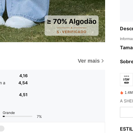
Descr
Informa
Tama
Ver mais
Sobre
4,16
m a
4,54
1.4M
4,51
Grande
7%
ESTI