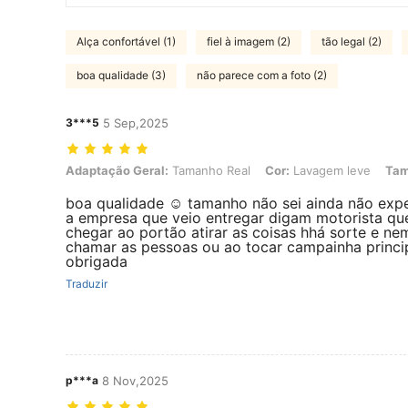
Alça confortável (1)
fiel à imagem (2)
tão legal (2)
boa qualidade (3)
não parece com a foto (2)
3***5
5 Sep,2025
Adaptação Geral: Tamanho Real, Cor: Lavagem leve, Tamanho: 2XL
Adaptação Geral:
Tamanho Real
Cor:
Lavagem leve
Tam
boa qualidade ☺️ tamanho não sei ainda não ex
a empresa que veio entregar digam motorista qu
chegar ao portão atirar as coisas hhá sorte e n
chamar as pessoas ou ao tocar campainha princ
obrigada
Traduzir
p***a
8 Nov,2025