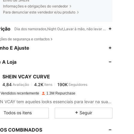
Envio de SHEIN
Informações e obrigações do vendedor
Para denunciar este vendedor e/ou produto
ição
Dia dos namorados,Night Out,Lavar à mão, não lavar a seco
ções de segurança e contactos
4,84
4.2K
190K
nho E Ajuste
 A Loja
4,84
4.2K
190K
SHEIN VCAY CURVE
4,84
4.2K
190K
Avaliação
Itens
Seguidores
a***z
pago
1 dia atrás
 Vendidos recentemente
1.3M Repurchase
4,84
4.2K
190K
A SHEIN VCAY tem aqueles looks essenciais para levar na sua bagagem, deixe seu estilo de férias completo!
Todos os itens
Seguir
4,84
4.2K
190K
LOS COMBINADOS
4,84
4.2K
190K