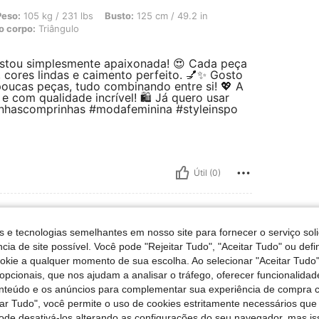
 / 231 lbs, Busto: 125 cm / 49.2 in, Cintura: 130 cm / 51 in, Ancas: 157 cm / 62
Peso:
105 kg / 231 lbs
Busto:
125 cm / 49.2 in
o corpo:
Triângulo
stou simplesmente apaixonada! 😍 Cada peça
cores lindas e caimento perfeito. 💅✨ Gosto
oucas peças, tudo combinando entre si! 💖 A
com qualidade incrível! 🛍️ Já quero usar
nhascomprinhas #modafeminina #styleinspo
Útil (0)
s e tecnologias semelhantes em nosso site para fornecer o serviço soli
cia de site possível. Você pode "Rejeitar Tudo", "Aceitar Tudo" ou defi
vagem leve, Tamanho: 2XL
Cor:
Lavagem leve
Tamanho:
2XL
ookie a qualquer momento de sua escolha. Ao selecionar "Aceitar Tudo"
opcionais, que nos ajudam a analisar o tráfego, oferecer funcionalida
manho grande para quem veste 2xl
onteúdo e os anúncios para complementar sua experiência de compra
tar Tudo", você permite o uso de cookies estritamente necessários que
pode desativá-los alterando as configurações do seu navegador, mas is