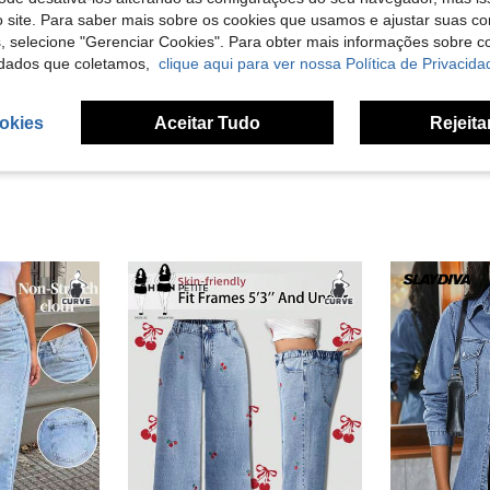
 site. Para saber mais sobre os cookies que usamos e ajustar suas co
Útil (0)
s, selecione "Gerenciar Cookies". Para obter mais informações sobre 
dados que coletamos,
clique aqui para ver nossa Política de Privacida
liações
okies
Aceitar Tudo
Rejeita