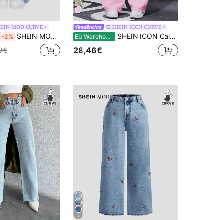
HEIN MOD CURVE
SHEIN ICON CURVE
SHEIN MOD Calça jeans feminina plus size azul, folgada e rasgada, com pernas largas.
SHEIN ICON Calça jeans feminina plus size rosa com bolsos e pernas largas, solta e casual de verão
-2%
EU Warehouse
28,46€
9€
5