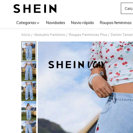
Calç
Use up 
Categorias
Novidades
Navio rápido
Roupas femininas
Início
Vestuário Feminino
Roupas Femininas Plus
Denim Taman
/
/
/