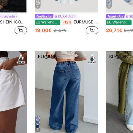
6
6
e Leopardo
EURMUSE
S
SHEIN ICON Jeans plus size largo com estampa de leopardo Y2K Streetwear
EURMUSE Calça jeans feminina plus size com bolsos, modelagem solta, casual e versátil.
EU Warehouse
-12%
EU Warehouse
19,00€
26,71€
21,67€
27,4
6