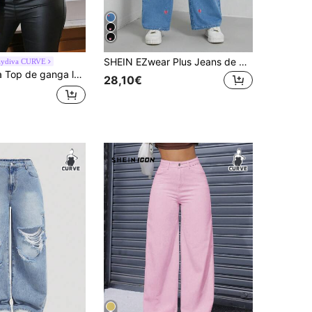
SHEIN EZwear Plus Jeans de perna larga com bordado de coração, jeans largos, jeans de perna larga para meninas, jeans de perna larga para mulheres, calças jeans de perna larga
aydiva CURVE
a lavado novo, corte largo, tamanho grande
28,10€