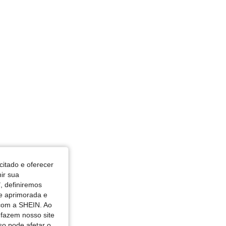
 in, Formato do corpo: Triângulo, Cor: Lavagem Média, Tamanho: 3XL
citado e oferecer
nir sua
, definiremos
de aprimorada e
 com a SHEIN. Ao
 fazem nosso site
so pode afetar o