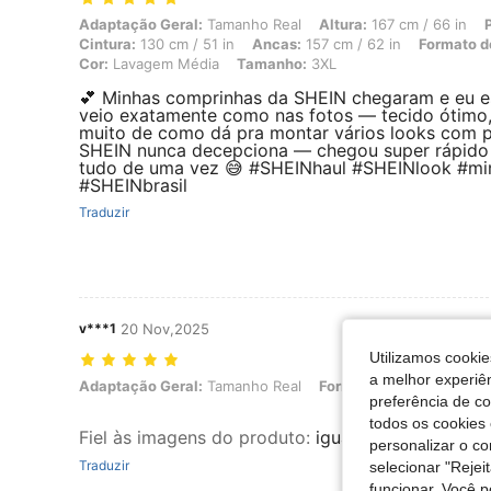
Adaptação Geral: Tamanho Real, Altura: 167 cm / 66 in, Peso: 105 kg
Adaptação Geral:
Tamanho Real
Altura:
167 cm / 66 in
Cintura:
130 cm / 51 in
Ancas:
157 cm / 62 in
Formato d
Cor:
Lavagem Média
Tamanho:
3XL
💕 Minhas comprinhas da SHEIN chegaram e eu e
veio exatamente como nas fotos — tecido ótimo, 
muito de como dá pra montar vários looks com p
SHEIN nunca decepciona — chegou super rápido e 
tudo de uma vez 😅 #SHEINhaul #SHEINlook #mi
#SHEINbrasil
Traduzir
v***1
20 Nov,2025
Utilizamos cookie
a melhor experiên
Adaptação Geral: Tamanho Real, Formato do corpo: Maçã, Cor: La
Adaptação Geral:
Tamanho Real
Formato do corpo:
Maçã
preferência de c
todos os cookies 
Fiel às imagens do produto
:
igual a imagem e ta
personalizar o c
Traduzir
selecionar "Rejei
funcionar. Você 