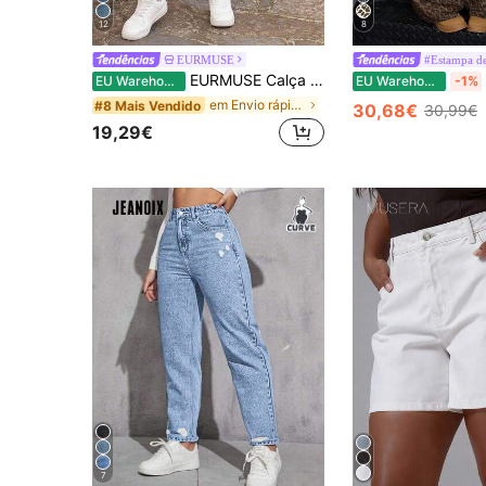
12
8
EURMUSE
#Estampa d
EURMUSE Calça Jeans Casual Cônica Plus Size 100% Algodão
EU Warehouse
EU Warehouse
-1%
em Envio rápido Jeans Tamanhos Grandes
#8 Mais Vendido
30,68€
30,99€
19,29€
7