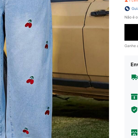
1 Le
Gui
Não é o
Ganhe 
En