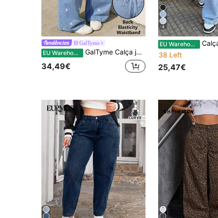
4
Calça jeans feminina p
GalTyme
EU Warehouse
GalTyme Calça jeans plus size casual lavada com bordado de margaridas
EU Warehouse
38 Left
34,49€
25,47€