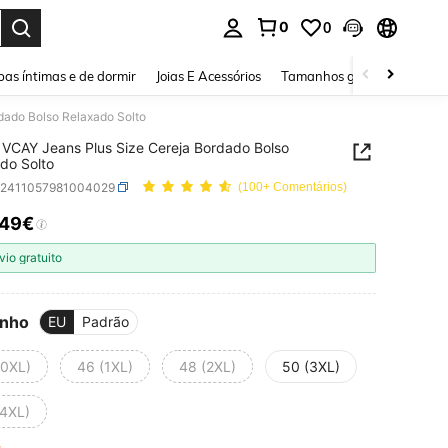
0
0
ar. Press Enter to select.
as íntimas e de dormir
Joias E Acessórios
Tamanhos grandes
Sapa
dado Bolso Relaxado Solto
VCAY Jeans Plus Size Cereja Bordado Bolso
do Solto
z2411057981004029
(100+ Comentários)
,49€
ICE AND AVAILABILITY
vio gratuito
nho
EU
Padrão
(0XL)
46 (1XL)
48 (2XL)
50 (3XL)
(4XL)