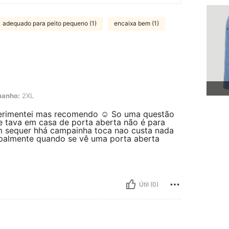
adequado para peito pequeno (1)
encaixa bem (1)
anho:
2XL
perimentei mas recomendo ☺️ So uma questão
e tava em casa de porta aberta não é para
em sequer hhá campainha toca nao custa nada
ipalmente quando se vê uma porta aberta
Útil (0)