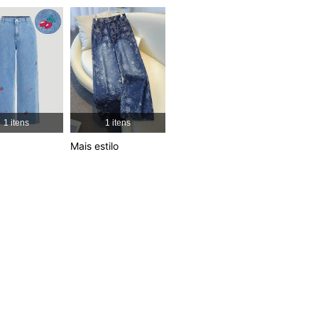
4,84
4.2K
190K
4,84
4.2K
190K
1 itens
1 itens
4,84
4.2K
190K
Mais estilo
4,84
4.2K
190K