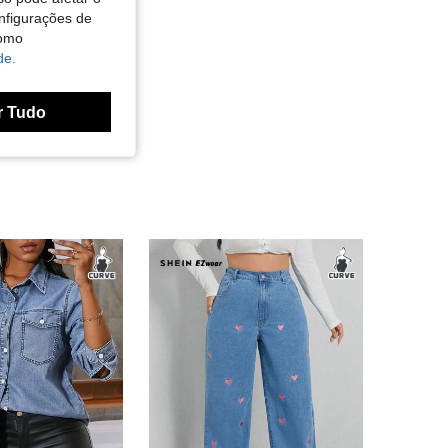
nfigurações de
como
de.
r Tudo