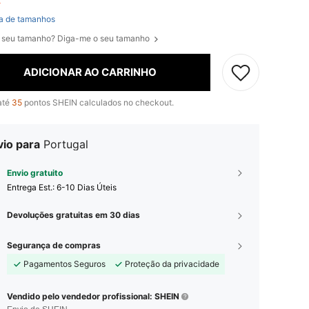
ft
a de tamanhos
 seu tamanho? Diga-me o seu tamanho
ADICIONAR AO CARRINHO
até
35
pontos SHEIN calculados no checkout.
vio para
Portugal
Envio gratuito
Entrega Est.:
6-10 Dias Úteis
Devoluções gratuitas em 30 dias
Segurança de compras
Pagamentos Seguros
Proteção da privacidade
Vendido pelo vendedor profissional: SHEIN