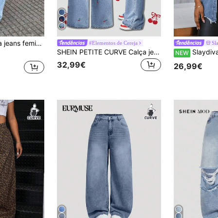
lus size casual, lavada e de corte reto e folgada.
#Elementos de Cereja
Sl
SHEIN PETITE CURVE Calça jeans feminina plus size azul com bordado de cerejas, modelagem solta, ideal para o verão, 4 de julho, trabalho, aeroporto, férias e balada. Calça jeans de cintura alta, estilo vintage, fofa, streetwear Y2K, grunge, rave e festivais. Calça jeans de pernas largas com estampas, perfeita para o verão e o Dia dos Namorados.
Slaydiva Top de gang
NEW
32,99€
26,99€