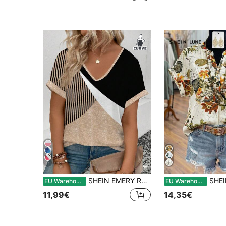
11
SHEIN EMERY ROSE CURVE Nova camiseta feminina plus size estampada com decote em V e manga curta solta
SHEIN LUNE Plus Size Mulheres Vintag
EU Warehouse
EU Warehouse
11,99€
14,35€