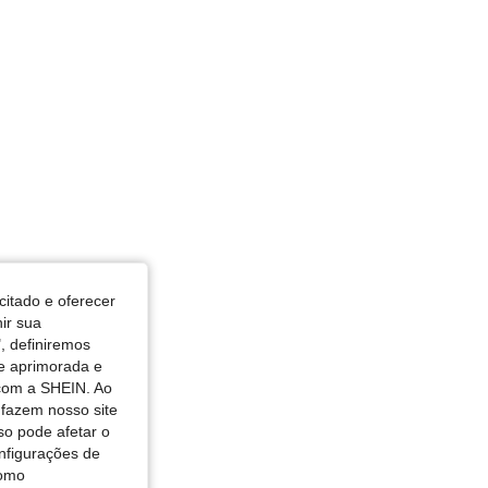
citado e oferecer
nir sua
, definiremos
de aprimorada e
 com a SHEIN. Ao
 fazem nosso site
so pode afetar o
nfigurações de
como