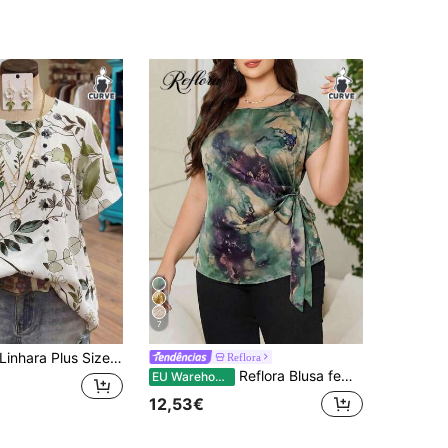
7
inhara Plus Size Mulheres Floral Padrão Gola Redonda Manga Curta Botão Frente Decoração Casual Blusa Confortável
Reflora
Reflora Blusa feminina plus size elegante com estampa floral, manga morcego e amarração lateral, ideal para o verão, carnaval, ocasiões especiais e eventos noturnos.
EU Warehouse
12,53€