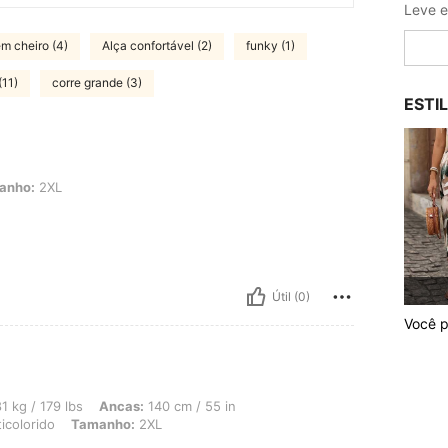
m cheiro (4)
Alça confortável (2)
funky (1)
(11)
corre grande (3)
ESTI
anho:
2XL
Útil (0)
Você p
s, Ancas: 140 cm / 55 in, Cintura: 106 cm / 42 in, Busto: 101 cm / 39.8 in, Cor: M
1 kg / 179 lbs
Ancas:
140 cm / 55 in
icolorido
Tamanho:
2XL