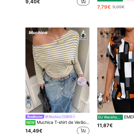
9,40€
7,79€
9,09€
14
EMERY ROSE Blusa casual
Muchica CURVE
EU Warehouse
Muchica T-shirt de Verão Amarela às Riscas com Decote Assimétrico para Mulher Plus Size, Top Versátil Smart Casual para o Dia a Dia, Elegante e Chique para Férias e Festa, T-shirt Elegante de Outono
NEW
11,87€
14,49€