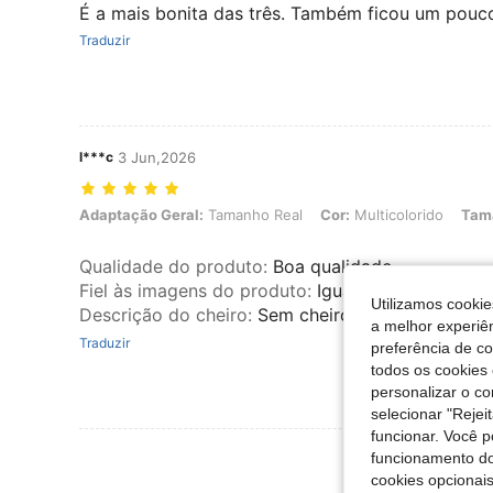
É a mais bonita das três. Também ficou um pouc
Traduzir
l***c
3 Jun,2026
Adaptação Geral: Tamanho Real, Cor: Multicolorido, Tamanho: 4XL
Adaptação Geral:
Tamanho Real
Cor:
Multicolorido
Tam
Qualidade do produto
:
Boa qualidade
Fiel às imagens do produto
:
Igual a imagem
Utilizamos cookie
Descrição do cheiro
:
Sem cheiro
a melhor experiên
Traduzir
preferência de c
todos os cookies 
personalizar o c
selecionar "Rejei
funcionar. Você 
Ver Mais Ava
funcionamento do
cookies opcionai