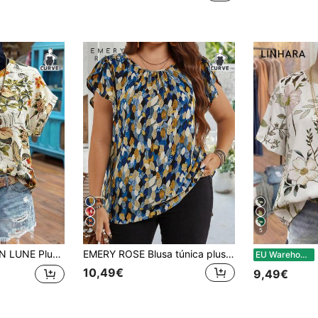
5
5
e Imprimir Manga Curta Decote Em V Botão Para Baixo Blusa Solta, Primavera/Verão
EMERY ROSE Blusa túnica plus size feminina, início da primavera, azul, manga pétala, para o verão, dia das mães
L
EU Warehouse
10,49€
9,49€