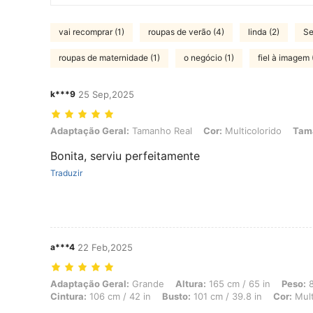
vai recomprar (1)
roupas de verão (4)
linda (2)
Se
roupas de maternidade (1)
o negócio (1)
fiel à imagem 
k***9
25 Sep,2025
Adaptação Geral: Tamanho Real, Cor: Multicolorido, Tamanho: 2XL
Adaptação Geral:
Tamanho Real
Cor:
Multicolorido
Tam
Bonita, serviu perfeitamente
Traduzir
a***4
22 Feb,2025
Adaptação Geral: Grande, Altura: 165 cm / 65 in, Peso: 81 kg / 179 lb
Adaptação Geral:
Grande
Altura:
165 cm / 65 in
Peso:
8
Cintura:
106 cm / 42 in
Busto:
101 cm / 39.8 in
Cor:
Mult