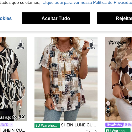
dados que coletamos,
clique aqui para ver nossa Política de Privacida
okies
Aceitar Tudo
Rejeita
9
SHEIN LUNE CURVE Camiseta feminina casual estampada vintage plus size solta camiseta gráfica para o verão
CURVE+
Br
EU Warehouse
SHEIN CURVE+ Camisa feminina plus size estilo férias com estampa total, decote em V e manga curta.
%
EU Warehouse