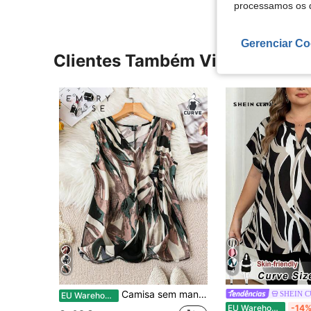
processamos os 
Gerenciar Co
Clientes Também Visitaram
4
Camisa sem mangas casual de verão tamanho grande com estampa aleatória
SHEIN 
EU Warehouse
EU Warehouse
-14