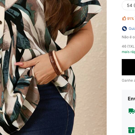
54 
91%
Gui
Não é o
​46 (1X
mais rá
Ganhe 
En