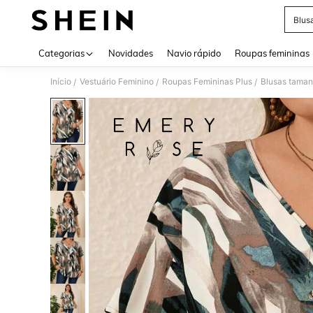
Blus
Use up 
Categorias
Novidades
Navio rápido
Roupas femininas
Início
Vestuário Feminino
Roupas Femininas Plus
Blusas taman
/
/
/