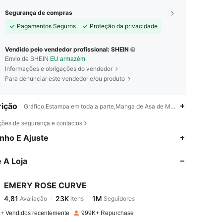
Segurança de compras
Pagamentos Seguros
Proteção da privacidade
Vendido pelo vendedor profissional: SHEIN
Envio de SHEIN
EU armazém
Informações e obrigações do vendedor
Para denunciar este vendedor e/ou produto
ição
Gráfico,Estampa em toda a parte,Manga de Asa de Morcego,Id al-Adha,
ções de segurança e contactos
4,81
23K
1M
nho E Ajuste
 A Loja
4,81
23K
1M
EMERY ROSE CURVE
4,81
23K
1M
Avaliação
Itens
Seguidores
p***o
pago
1 dia atrás
+ Vendidos recentemente
999K+ Repurchase
4,81
23K
1M