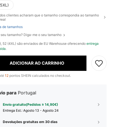
(5XL)
dos clientes acharam que o tamanho correspondia ao tamanho
real
a de tamanhos
 seu tamanho? Diga-me o seu tamanho
L), 52 (4XL) são enviados de EU Warehouse oferecendo
entrega
pida
.
ADICIONAR AO CARRINHO
até
12
pontos SHEIN calculados no checkout.
vio para
Portugal
Envio gratuito(Pedidos ≥ 14,90€)
Entrega Est.:
Agosto 13 - Agosto 24
Devoluções gratuitas em 30 dias