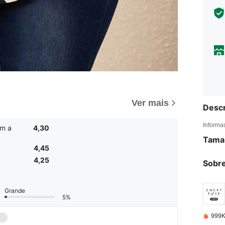
Ver mais
Descr
Informa
m a
4,30
Tama
4,45
4,25
Sobre
Grande
5%
999K