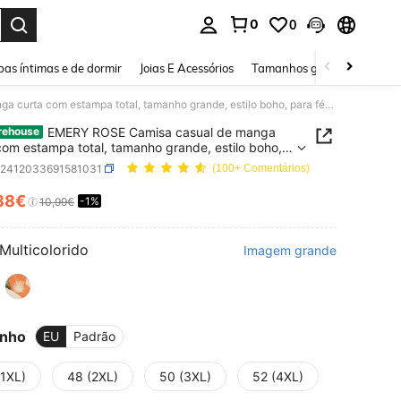
0
0
ar. Press Enter to select.
as íntimas e de dormir
Joias E Acessórios
Tamanhos grandes
Sapa
EMERY ROSE Camisa casual de manga curta com estampa total, tamanho grande, estilo boho, para férias no verão e primavera. Ideal para mulheres em férias na primavera.
EMERY ROSE Camisa casual de manga
rehouse
com estampa total, tamanho grande, estilo boho,
érias no verão e primavera. Ideal para mulheres
z2412033691581031
(100+ Comentários)
ias na primavera.
88€
-1%
ICE AND AVAILABILITY
10,99€
Multicolorido
Imagem grande
nho
EU
Padrão
(1XL)
48 (2XL)
50 (3XL)
52 (4XL)