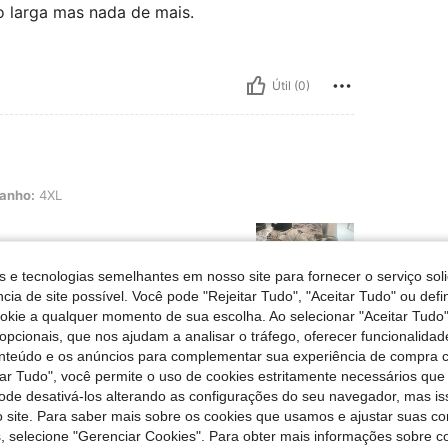
o larga mas nada de mais.
Útil (0)
anho:
4XL
s e tecnologias semelhantes em nosso site para fornecer o serviço soli
cia de site possível. Você pode "Rejeitar Tudo", "Aceitar Tudo" ou defi
ookie a qualquer momento de sua escolha. Ao selecionar "Aceitar Tudo"
opcionais, que nos ajudam a analisar o tráfego, oferecer funcionalida
onteúdo e os anúncios para complementar sua experiência de compra
Útil (0)
tar Tudo", você permite o uso de cookies estritamente necessários que
pode desativá-los alterando as configurações do seu navegador, mas is
liações
 site. Para saber mais sobre os cookies que usamos e ajustar suas co
s, selecione "Gerenciar Cookies". Para obter mais informações sobre 