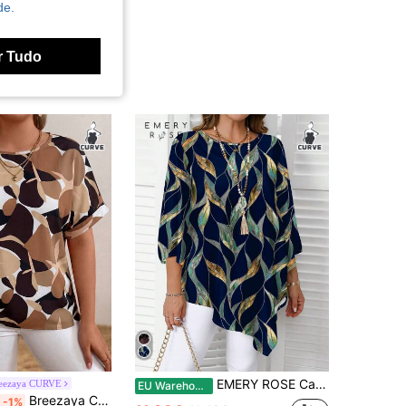
de.
r Tudo
EMERY ROSE Camisa plus size casual minimalista com estampa floral e de folhas, leve para usar nas férias de primavera/verão
eezaya CURVE
EU Warehouse
Breezaya Camisa casual plus size de manga curta com gola redonda e detalhes em cores contrastantes, ideal para o verão.
-1%