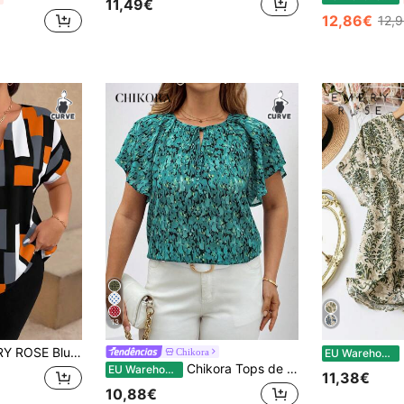
11,49€
12,86€
12,
13
 plus size feminina com estampa geométrica e manga curta
E
Chikora
EU Warehouse
Chikora Tops de amarrar com babados estampados da moda plus size, tops casuais femininos, tops elegantes femininos, tops femininos, blusas de verão, férias, tops femininos para sair, elegantes
EU Warehouse
11,38€
10,88€