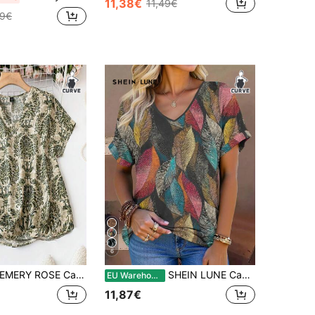
11,38€
11,49€
99€
6
MERY ROSE Camisa de Senhora Plus Size com Mangas de Morcego e Estampado Botânico para Verão
SHEIN LUNE Camisetas femininas plus size com estampa de folhas vintage, decote em V, manga curta, com punhos dobrados, casual, solta, verão, para mulheres, uso casual
EU Warehouse
11,87€