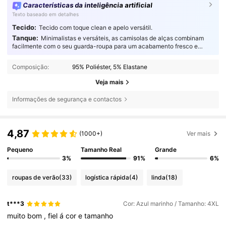
Características da inteligência artificial
Texto baseado em detalhes
Tecido:
Tecido com toque clean e apelo versátil.
Tanque:
Minimalistas e versáteis, as camisolas de alças combinam
facilmente com o seu guarda-roupa para um acabamento fresco e
polido em qualquer conjunto.
Composição:
95% Poliéster, 5% Elastane
Veja mais
Informações de segurança e contactos
4,87
(1000+)
Ver mais
Pequeno
Tamanho Real
Grande
3%
91%
6%
roupas de verão
(33)
logística rápida
(4)
linda
(18)
t***3
Cor: Azul marinho / Tamanho: 4XL
muito
bom
,
fiel
á
cor
e
tamanho