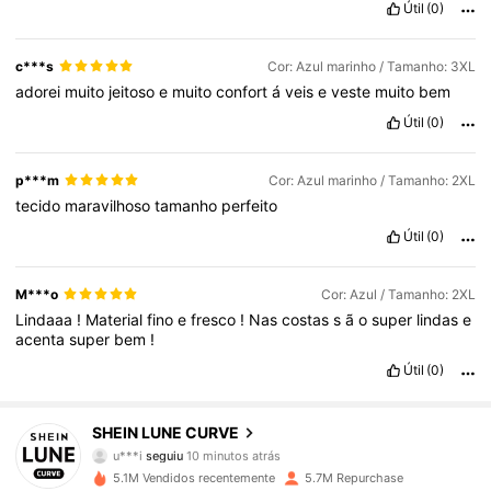
Útil
(0)
c***s
Cor: Azul marinho / Tamanho: 3XL
adorei
muito
jeitoso
e
muito
confort
á
veis
e
veste
muito
bem
Útil
(0)
p***m
Cor: Azul marinho / Tamanho: 2XL
tecido
maravilhoso
tamanho
perfeito
Útil
(0)
M***o
Cor: Azul / Tamanho: 2XL
Lindaaa
!
Material
fino
e
fresco
!
Nas
costas
s
ã
o
super
lindas
e
acenta
super
bem
!
Útil
(0)
449K Seguidores
4,84
SHEIN LUNE CURVE
u***i
seguiu
10 minutos atrás
n***n
está a navegar
449K Seguidores
4,84
5.1M Vendidos recentemente
5.7M Repurchase