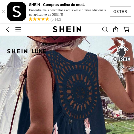
SHEIN - Compras online de moda
×
Encontre mais descontos exclusivos e ofertas adicionais
OBTER
no aplicativo da SHEIN!
(5,142)