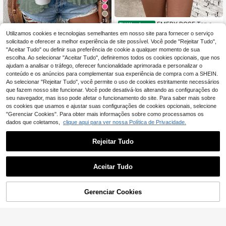
19
EMERY ROSE Top se
EU Warehouse
m mangas feminino plus size com g
10
Utilizamos cookies e tecnologias semelhantes em nosso site para fornecer o serviço
SHEIN EMERY ROSE
EU Warehouse
,49€
alhos e estampa floral, casual, para
CURVE Nova regata feminina plus s
solicitado e oferecer a melhor experiência de site possível. Você pode "Rejeitar Tudo",
10
o verão
,99€
ize de malha jacquard macia para f
"Aceitar Tudo" ou definir sua preferência de cookie a qualquer momento de sua
érias
escolha. Ao selecionar "Aceitar Tudo", definiremos todos os cookies opcionais, que nos
ajudam a analisar o tráfego, oferecer funcionalidade aprimorada e personalizar o
conteúdo e os anúncios para complementar sua experiência de compra com a SHEIN.
Ao selecionar "Rejeitar Tudo", você permite o uso de cookies estritamente necessários
que fazem nosso site funcionar. Você pode desativá-los alterando as configurações do
seu navegador, mas isso pode afetar o funcionamento do site. Para saber mais sobre
os cookies que usamos e ajustar suas configurações de cookies opcionais, selecione
"Gerenciar Cookies". Para obter mais informações sobre como processamos os
dados que coletamos,
clique aqui para ver nossa Política de Privacidade.
Rejeitar Tudo
Aceitar Tudo
ADICIONAR AO
Gerenciar Cookies
COMPRE AGORA
CARRINHO