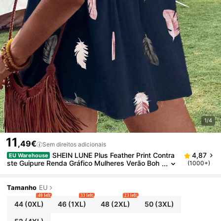
1/4
11
,49€
Sem direitos adicionais
SHEIN LUNE Plus Feather Print Contra
4,87
EU Warehouse
ste Guipure Renda Gráfico Mulheres Verão Boh
(1000+)
o Regata
Tamanho
EU
40 left
33 left
23 left
44
(0XL)
46
(1XL)
48
(2XL)
50
(3XL)