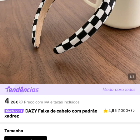
1/8
4
,28€
Preço com IVA e taxas incluídos
DAZY Faixa de cabelo com padrão
4,95
(
1000+
)
xadrez
Tamanho