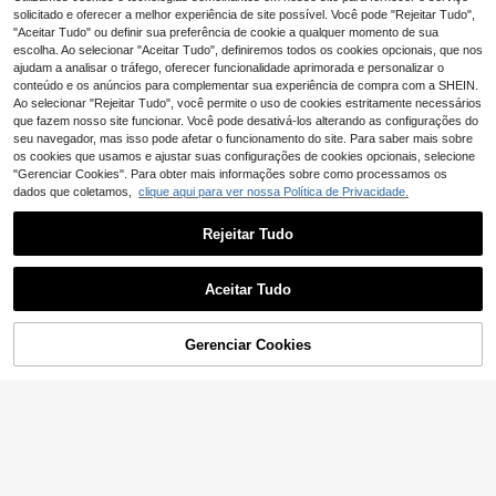
pentagrama, elegante e doce, estilo
2
ultifuncional em Cetim Sem Calor, H
solicitado e oferecer a melhor experiência de site possível. Você pode "Rejeitar Tudo",
,88€
campus, para festa/dança/uso diári
aste de Enrolamento Sem Costuras
"Aceitar Tudo" ou definir sua preferência de cookie a qualquer momento de sua
o, acessório para cabelo
com Elásticos para Cabelo, Rosa Cr
escolha. Ao selecionar "Aceitar Tudo", definiremos todos os cookies opcionais, que nos
eme Médio, Ferramenta de Enrolam
ajudam a analisar o tráfego, oferecer funcionalidade aprimorada e personalizar o
ento Sem Calor para Dormir, Conjun
conteúdo e os anúncios para complementar sua experiência de compra com a SHEIN.
to de Ferramentas de Penteado
Ao selecionar "Rejeitar Tudo", você permite o uso de cookies estritamente necessários
que fazem nosso site funcionar. Você pode desativá-los alterando as configurações do
seu navegador, mas isso pode afetar o funcionamento do site. Para saber mais sobre
os cookies que usamos e ajustar suas configurações de cookies opcionais, selecione
"Gerenciar Cookies". Para obter mais informações sobre como processamos os
dados que coletamos,
clique aqui para ver nossa Política de Privacidade.
Rejeitar Tudo
Aceitar Tudo
Gerenciar Cookies
ADICIONAR AO CARRINHO
6
100 elásticos de cabelo pequenos
3
mini sem costura de alta elasticidad
,36€
6 peças tiaras femininas com decor
e, grande capacidade, sem marcas
6
ação de pérolas falsas, padrão flora
,07€
-1%
6,18€
nem danos, para rabos de cavalo e
l miúdo, estilo doce azul, para o dia
molhos de cabelo, forte elasticidad
a dia, fofas, arco de cabelo, acessór
e, adequados para cabelo fino, ace
ios para cabelo
ssórios de cabelo femininos para us
o diário, trabalho, desporto, fitness, i
oga e corrida, conjunto de cordas d