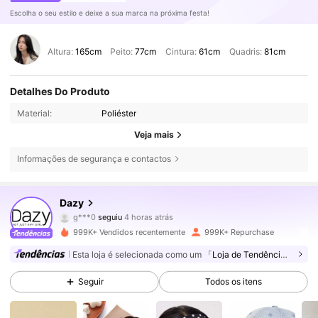
Escolha o seu estilo e deixe a sua marca na próxima festa!
Altura:
165cm
Peito:
77cm
Cintura:
61cm
Quadris:
81cm
Detalhes Do Produto
Material:
Poliéster
Veja mais
Informações de segurança e contactos
6.6M Seguidores
4,86
Dazy
g***0
seguiu
4 horas atrás
e***k
está a navegar
6.6M Seguidores
4,86
999K+ Vendidos recentemente
999K+ Repurchase
Esta loja é selecionada como um
「Loja de Tendências」
6.6M Seguidores
4,86
Seguir
Todos os itens