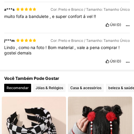
6.6M Seguidores
4,86
a***s
Cor: Preto e Branco / Tamanho: Tamanho Único
muito
fofa
a
bandulete
,
e
super
confort
á
vel
!!
Útil
(0)
j***m
Cor: Preto e Branco / Tamanho: Tamanho Único
Lindo
,
como
na
foto
!
Bom
material
,
vale
a
pena
comprar
!
gostei
demais
Útil
(0)
Você Também Pode Gostar
Recomendar
Jóias & Relógios
Casa & acessórios
beleza & saúd