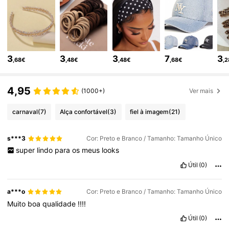
6.6M Seguidores
4,86
6.6M Seguidores
4,86
3
3
3
7
3
,68€
,48€
,48€
,68€
,
6.6M Seguidores
4,86
4,95
(1000+)
Ver mais
6.6M Seguidores
4,86
carnaval
(7)
Alça confortável
(3)
fiel à imagem
(21)
s***3
Cor: Preto e Branco / Tamanho: Tamanho Único
6.6M Seguidores
4,86
super
lindo
para
os
meus
looks
Útil
(0)
6.6M Seguidores
4,86
a***o
Cor: Preto e Branco / Tamanho: Tamanho Único
Muito
boa
qualidade
!!!!
6.6M Seguidores
4,86
Útil
(0)