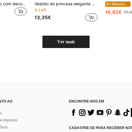
Vestido casual solto com decote halter e bordado floral de malha para meninas, adequado para uso casual, férias, atividades ao ar livre, uso diário, festa, banquete, primavera/verão (colar frontal com decoração de pérolas, 9 a 11 peças aleatórias, feito à mão)
Vestido de princesa elegante de verão para meninas, com borboletas em tule 3D, detalhes em arco-íris, cinto decorativo, ideal para festas casuais e formaturas, perfeito para praia, férias, uso diário e dança.
EU Warehouse
9 Left
16,82€
16,
13,35€
Ver mais
NTO AO
ENCONTRE-NOS EM
os
e impostos
bônus
CADASTRE-SE PARA RECEBER NOTÍ