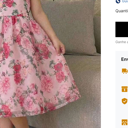
Gui
Quant
Ganhe 
En