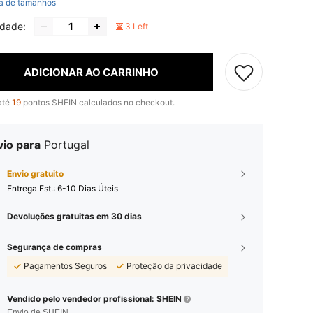
a de tamanhos
idade:
3 Left
ADICIONAR AO CARRINHO
até
19
pontos SHEIN calculados no checkout.
vio para
Portugal
Envio gratuito
Entrega Est.:
6-10 Dias Úteis
Devoluções gratuitas em 30 dias
Segurança de compras
Pagamentos Seguros
Proteção da privacidade
Vendido pelo vendedor profissional: SHEIN
Envio de SHEIN