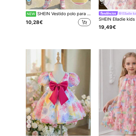
4
4
SHEIN Vestido polo para menina com riscas, blocos de cor, botões e meia-abertura frontal, vestido de regresso às aulas, vestido para uso diário, verão e outono
Elladie k
NEW
10,28€
19,49€
4