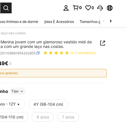
0
0
ar. Press Enter to select.
as íntimas e de dormir
Joias E Acessórios
Tamanhos grandes
Sapa
laço nas costas.
Menina jovem com um glamoroso vestido midi de
a com um grande laço nas costas.
k251108691954242855
(2 Comentários)
49€
ICE AND AVAILABILITY
vio gratuito
nho
Tipo
nos - 12Y
4Y (98-104 cm)
(104-110 cm)
6 anos
7 anos