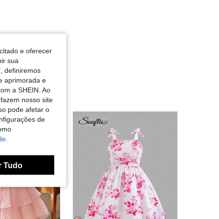
citado e oferecer
nir sua
, definiremos
de aprimorada e
 com a SHEIN. Ao
 fazem nosso site
so pode afetar o
nfigurações de
como
de.
r Tudo