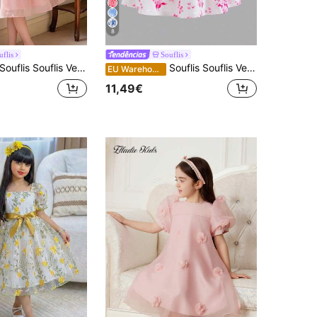
8
uflis
Souflis
ouflis Souflis Vestido casual infantil preto de malha com gola contrastante e cintura marcada
Souflis Souflis Vestido de verão feminino azul com estampa floral chinesa digital, sem mangas, com laço e franzido. Modelo novo e campeão de . Comprimento midi, detalhes em pérolas e aplicações. Elegante e sofisticado para festas e ocasiões casuais.
EU Warehouse
11,49€