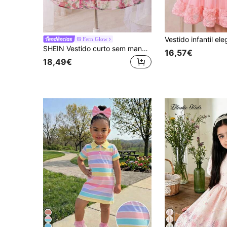
Fern Glow
SHEIN Vestido curto sem mangas com estampa floral elegante para meninas
16,57€
18,49€