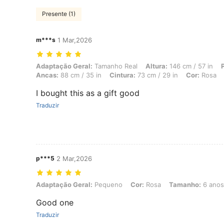
Presente (1)
m***s
1 Mar,2026
Adaptação Geral: Tamanho Real, Altura: 146 cm / 57 in, Peso: 9 kg / 
Adaptação Geral:
Tamanho Real
Altura:
146 cm / 57 in
Ancas:
88 cm / 35 in
Cintura:
73 cm / 29 in
Cor:
Rosa
I bought this as a gift good
Traduzir
p***5
2 Mar,2026
Adaptação Geral: Pequeno, Cor: Rosa, Tamanho: 6 anos
Adaptação Geral:
Pequeno
Cor:
Rosa
Tamanho:
6 anos
Good one
Traduzir