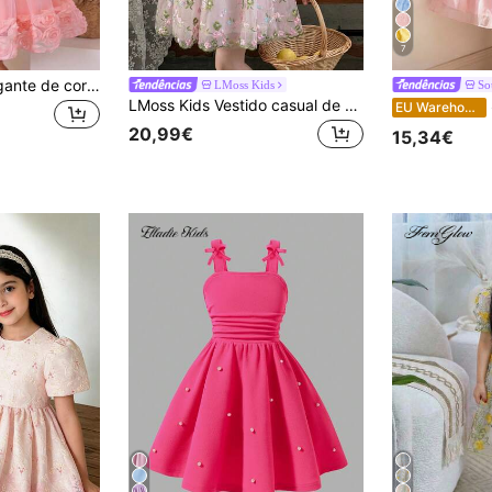
7
Vestido infantil elegante de cor sólida com estampa floral 3D em tule, ideal para primavera/verão.
LMoss Kids
So
LMoss Kids Vestido casual de chiffon floral com babados na barra para menina
S
EU Warehouse
20,99€
15,34€