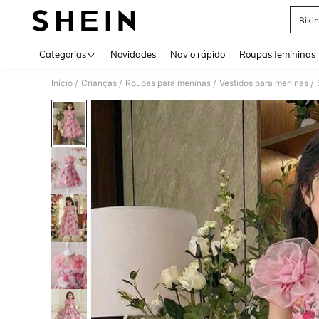
Bikin
Use up 
Categorias
Novidades
Navio rápido
Roupas femininas
Início
Crianças
Roupas para meninas
Vestidos para meninas
/
/
/
/