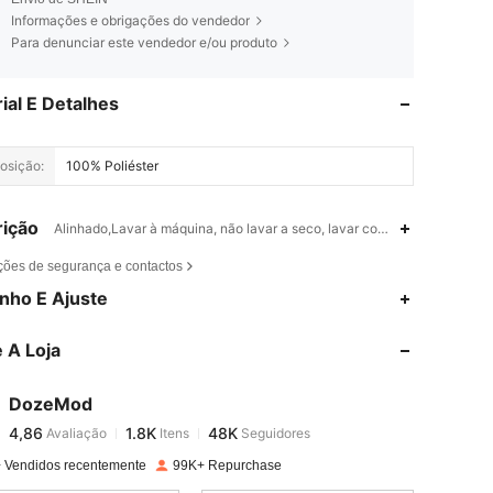
Informações e obrigações do vendedor
Para denunciar este vendedor e/ou produto
ial E Detalhes
osição:
100% Poliéster
ição
Alinhado,Lavar à máquina, não lavar a seco, lavar com detergente suav
ções de segurança e contactos
4,86
1.8K
48K
nho E Ajuste
 A Loja
4,86
1.8K
48K
DozeMod
4,86
1.8K
48K
Avaliação
Itens
Seguidores
r***9
pago
1 dia atrás
 Vendidos recentemente
99K+ Repurchase
4,86
1.8K
48K