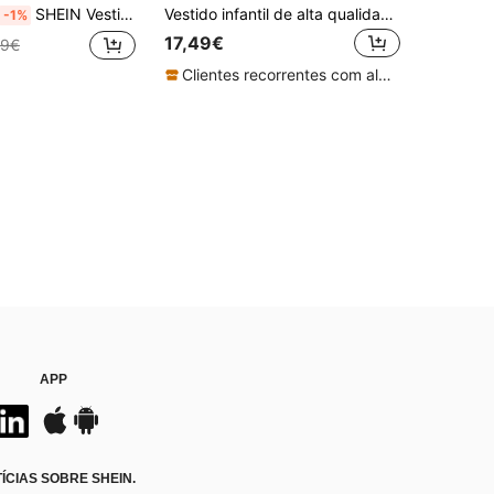
SHEIN Vestido de fada com estampa floral 3D em camadas, rosa claro, coleção primavera/verão 2026 para meninas.
Vestido infantil de alta qualidade com bordado de lantejoulas e tule, modelo princesa da moda com estilo delicado e encantador, acompanha bolsa.
-1%
17,49€
99€
Clientes recorrentes com alta taxa de retorno
APP
CIAS SOBRE SHEIN.