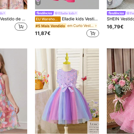
9
6
ids
Elladie kids
Fe
SHEIN Elladie kids Vestido de Verão Elegante Plissado para Rapariga Jovem com Decote Redondo e Mangas Bufantes
Elladie kids Vestido midi fofo sem mangas com babados e laços para meninas, vermelho, elegante para festa, verão
EU Warehouse
em Curto Vestidos para meninas
#5 Mais Vendido
16,79€
11,87€