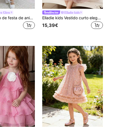
rn Glow
Elladie kids
SHEIN Vestido de festa de aniversário com bordado em tule, decote quadrado, mangas pétala e cinto, ideal para férias de verão para meninas.
Elladie kids Vestido curto elegante de manga curta com estampa floral 3D em cor sólida para menina
15,39€