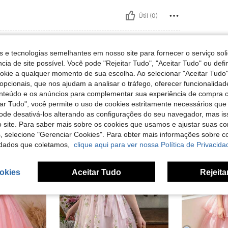
Útil (0)
s e tecnologias semelhantes em nosso site para fornecer o serviço soli
cia de site possível. Você pode "Rejeitar Tudo", "Aceitar Tudo" ou defi
ookie a qualquer momento de sua escolha. Ao selecionar "Aceitar Tudo"
opcionais, que nos ajudam a analisar o tráfego, oferecer funcionalida
onteúdo e os anúncios para complementar sua experiência de compra
tar Tudo", você permite o uso de cookies estritamente necessários que
pode desativá-los alterando as configurações do seu navegador, mas is
 site. Para saber mais sobre os cookies que usamos e ajustar suas co
s, selecione "Gerenciar Cookies". Para obter mais informações sobre 
dados que coletamos,
clique aqui para ver nossa Política de Privacida
okies
Aceitar Tudo
Rejeita