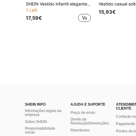
SHEIN Vestido infantil elegante e delicado para menina, com estampa floral em organza e laço decorativo.
1 Left
15,93€
17,59€
SHEIN INFO
AJUDA E SUPORTE
ATENDIME
CLIENTE
Informações legais da
Preço de envio
empresa
Contacte-n
Direito de
Sobre SHEIN
Resolução/Devoluções
Pagamento 
Responsabilidade
Reembolso
Pontos de 
social