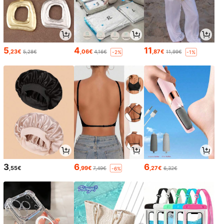
5
4
11
,23€
,06€
,87€
5,28€
4,16€
11,99€
-2%
-1%
3
6
6
,55€
,99€
,27€
7,49€
6,32€
-6%