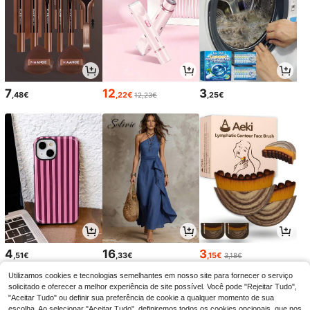
7
12
3
,48€
,22€
,25€
12,23€
4
16
3
,51€
,33€
,15€
3,18€
Utilizamos cookies e tecnologias semelhantes em nosso site para fornecer o serviço
solicitado e oferecer a melhor experiência de site possível. Você pode "Rejeitar Tudo",
"Aceitar Tudo" ou definir sua preferência de cookie a qualquer momento de sua
escolha. Ao selecionar "Aceitar Tudo", definiremos todos os cookies opcionais, que nos