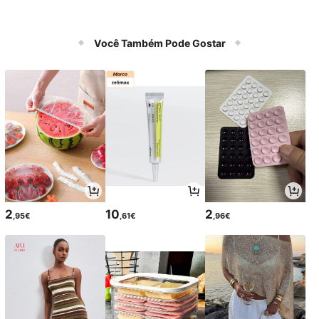
Você Também Pode Gostar
2
10
2
,95€
,61€
,96€