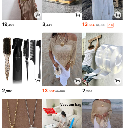
19
3
13
,49€
,44€
,85€
13,99€
-1%
2
13
2
,98€
,36€
,98€
13,49€