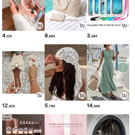
4
8
3
,12€
,69€
,38€
12
5
14
,42€
,78€
,99€