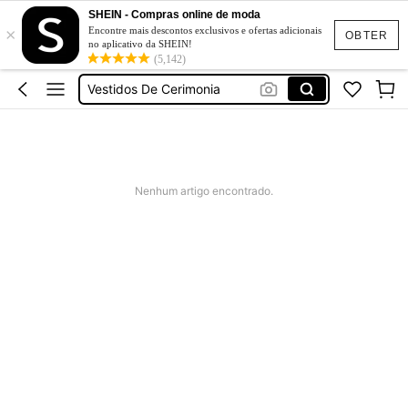
Fato De Banho Mulher
SHEIN - Compras online de moda
Elitara
×
Encontre mais descontos exclusivos e ofertas adicionais
OBTER
no aplicativo da SHEIN!
Vestidos De Verão
(5,142)
Vestidos De Cerimonia
Bikini
Fato De Banho Mulher
Elitara
Nenhum artigo encontrado.