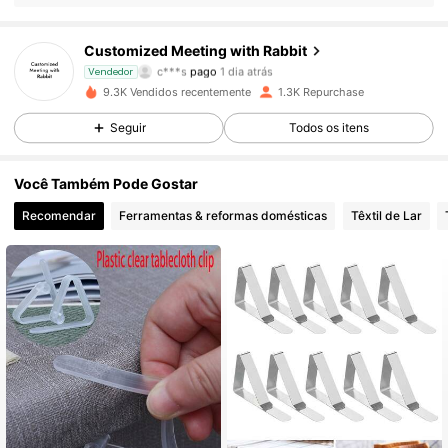
Customized Meeting with Rabbit
503 Seguidores
4,82
c***s
pago
1 dia atrás
Vendedor
9.3K Vendidos recentemente
1.3K Repurchase
503 Seguidores
4,82
Seguir
Todos os itens
Você Também Pode Gostar
503 Seguidores
4,82
Recomendar
Ferramentas & reformas domésticas
Têxtil de Lar
503 Seguidores
4,82
503 Seguidores
4,82
503 Seguidores
4,82