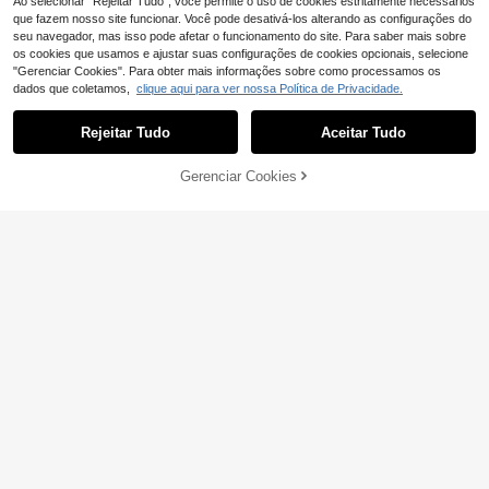
Ao selecionar "Rejeitar Tudo", você permite o uso de cookies estritamente necessários
que fazem nosso site funcionar. Você pode desativá-los alterando as configurações do
seu navegador, mas isso pode afetar o funcionamento do site. Para saber mais sobre
os cookies que usamos e ajustar suas configurações de cookies opcionais, selecione
"Gerenciar Cookies". Para obter mais informações sobre como processamos os
dados que coletamos,
clique aqui para ver nossa Política de Privacidade.
Rejeitar Tudo
Aceitar Tudo
Desculpe, este produto está esgotado.
Gerenciar Cookies
SEMELHANTE
16
Toalha de mesa descartável de plás
Conjunto de 10 Anéis de Guardana
tico Veridis, cor sólida, 1/3/6/12 unid
po Premium Elegantes em Formato
4
7
,95€
,74€
ades - 137 cm x 274 cm - Ideal para
de Tambor com Textura de Pedra, R
festas e piqueniques, casamentos,
esistentes, Resistentes à Ferrugem
Natal, Dia de Ação de Graças e Hall
e Reutilizáveis para Decoração de
oween.
Hotéis, Casamentos, Festivais, Cas
a, Artigos de Mesa e Festas em Ger
al, como Centro de Mesa para Ação
de Graças, Natal, Páscoa e Anivers
ários.