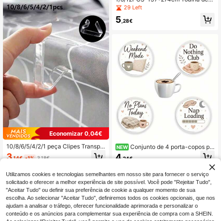
casamento, recepção, decoração b
Mesa Plástica Xadrez Azul e Branc
29 Left
oho
a, Toalha de Mesa Descartável Dec
5
orativa Xadrez Azul, Adequada par
,28€
a Piquenique, Fazenda, Aniversário,
Casamento, Toalha de Mesa Retan
gular para Festa
Economizar 0,04€
10/8/6/5/4/2/1 peça Clipes Transpa
Conjunto de 4 porta-copos pla
NEW
rentes Antiderrapantes para Toalha
nos em acrílico, essencial para fest
3
4
,14€
-1%
3,18€
,24€
de Mesa, Adequados para Cozinha,
as de fim de ano, adequado para ba
Restaurante, Hotel e Outras Ocasiõ
r, escritório e casa, para todas as oc
es, Podem Fixar a Toalha de Mesa,
asiões
Utilizamos cookies e tecnologias semelhantes em nosso site para fornecer o serviço
Ferramenta Pequena Essencial par
solicitado e oferecer a melhor experiência de site possível. Você pode "Rejeitar Tudo",
a Cozinha, Restaurante e Hotel
"Aceitar Tudo" ou definir sua preferência de cookie a qualquer momento de sua
escolha. Ao selecionar "Aceitar Tudo", definiremos todos os cookies opcionais, que nos
ajudam a analisar o tráfego, oferecer funcionalidade aprimorada e personalizar o
conteúdo e os anúncios para complementar sua experiência de compra com a SHEIN.