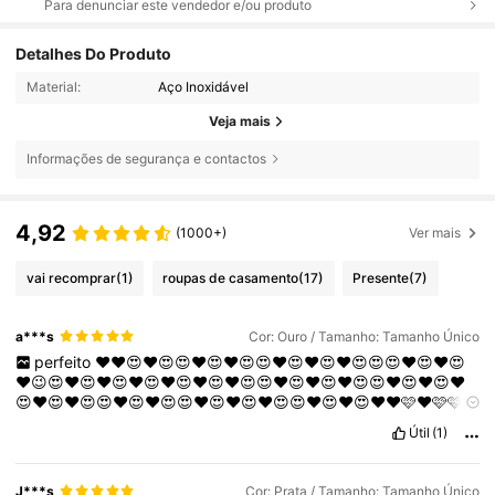
Para denunciar este vendedor e/ou produto
Detalhes Do Produto
Material:
Aço Inoxidável
Veja mais
Informações de segurança e contactos
4,92
(1000+)
Ver mais
vai recomprar
(1)
roupas de casamento
(17)
Presente
(7)
a***s
Cor: Ouro / Tamanho: Tamanho Único
perfeito
❤️❤️😍❤️😍😍❤️😍❤️😍😍❤️😍❤️😍❤️😍😍😍❤️😍❤️😍
❤️😉😍❤️😍❤️😍❤️😍❤️😍❤️😍❤️😍😍❤️😍❤️😍❤️😍😍❤️😍❤️😍❤️
😍❤️😍❤️😍😍❤️😍❤️😍😍❤️😍❤️😍❤️😍😍❤️😍❤️😍❤️❤️🩷❤️🩷🩷❤️
🩷❤️🩷🩷❤️🩷❤️🩷🩷❤️🩷❤️🩷🩷❤️🩷❤️🩷🩷❤️🩷❤️🩷❤️🩷🩷❤️🩷❤️
Útil
(1)
🩷🩷❤️🩷❤️🩷❤️🩷🩷❤️🩷❤️🩷🩷❤️🩷❤️🩷❤️🩷🩷❤️🩷❤️🩷🩷❤️🩷❤️
🩷❤️🩷🩷❤️🩷❤️🩷❤️🩷🩷❤️🩷❤️🩷❤️🩷🩷❤️🩷❤️🩷❤️🩷❤️🩷❤️🩷🩷
❤️🩷❤️🩷❤️🩷🩷❤️🩷❤️🩷❤️🩷🩷❤️🩷❤️🩷❤️🩷❤️🩷❤️🩷❤️🩷❤️🩷❤️
J***s
Cor: Prata / Tamanho: Tamanho Único