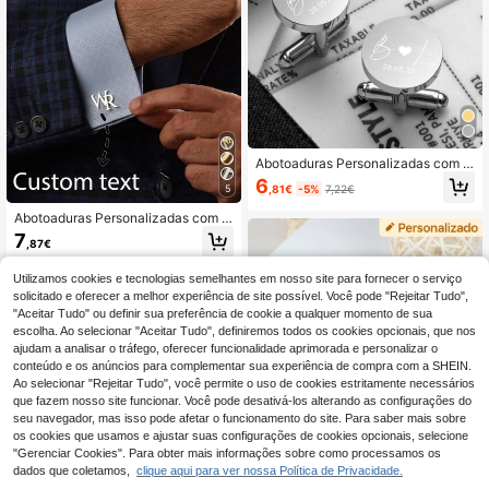
Abotoaduras Personalizadas com N
ome, Abotoaduras de Metal Gravad
6
5
,81€
-5%
7,22€
as com Iniciais Personalizadas, Pre
sente de Casamento em Aço Inoxid
Abotoaduras Personalizadas com N
ável para Ele, Padrinho, Namorado
ome em Aço Inoxidável, Abotoadura
7
,87€
s Premium, Acessórios para Noivo,
Presente de Casamento, Escolha Id
eal para Namorado, Dia dos Namor
Utilizamos cookies e tecnologias semelhantes em nosso site para fornecer o serviço
ados, Aniversário, Natal, Halloween
solicitado e oferecer a melhor experiência de site possível. Você pode "Rejeitar Tudo",
e Ano Novo
"Aceitar Tudo" ou definir sua preferência de cookie a qualquer momento de sua
escolha. Ao selecionar "Aceitar Tudo", definiremos todos os cookies opcionais, que nos
ajudam a analisar o tráfego, oferecer funcionalidade aprimorada e personalizar o
conteúdo e os anúncios para complementar sua experiência de compra com a SHEIN.
Ao selecionar "Rejeitar Tudo", você permite o uso de cookies estritamente necessários
que fazem nosso site funcionar. Você pode desativá-los alterando as configurações do
seu navegador, mas isso pode afetar o funcionamento do site. Para saber mais sobre
os cookies que usamos e ajustar suas configurações de cookies opcionais, selecione
"Gerenciar Cookies". Para obter mais informações sobre como processamos os
Abotoaduras personalizadas com gr
dados que coletamos,
clique aqui para ver nossa Política de Privacidade.
avação, Abotoaduras personalizad