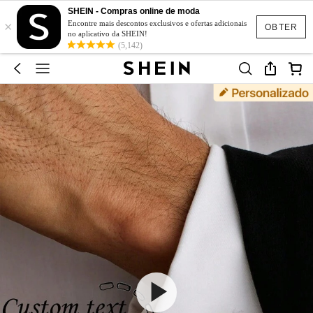
SHEIN - Compras online de moda
×
Encontre mais descontos exclusivos e ofertas adicionais
OBTER
no aplicativo da SHEIN!
(5,142)